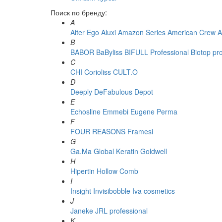
Поиск по бренду:
A
Alter Ego
Aluxi
Amazon Series
American Crew
A
B
BABOR
BaByliss
BIFULL Professional
Biotop pr
C
CHI
Corioliss
CULT.O
D
Deeply
DeFabulous
Depot
E
Echosline
Emmebi
Eugene Perma
F
FOUR REASONS
Framesi
G
Ga.Ma
Global Keratin
Goldwell
H
Hipertin
Hollow Comb
I
Insight
Invisibobble
Iva cosmetics
J
Janeke
JRL professional
K