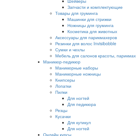
Шейверы
Запчасти и комплектующие
Товары для груминга
Машинки для стрижки
Ножницы для груминга
Косметика для животных
Аксессуары для парикмахеров
Резинки для волос Invisibobble
Сумки и чехлы
Мебель для салонов красоты, парикмах
Маникюр-педикюр
Маникюрные наборы
Маникюрные ножницы
Книпсеры
Лопатки
Пилки
Для ногтей
Для педикюра
Резцы
Кусачки
Для кутикул
Для ногтей
Онлайн курсы