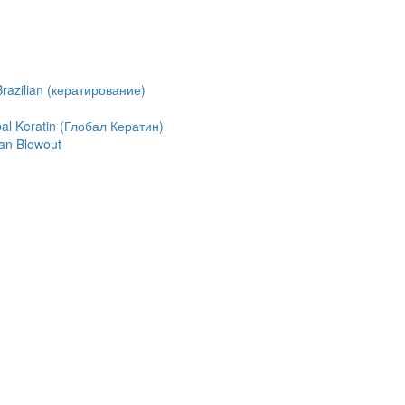
azilian (кератирование)
l Keratin (Глобал Кератин)
an Blowout