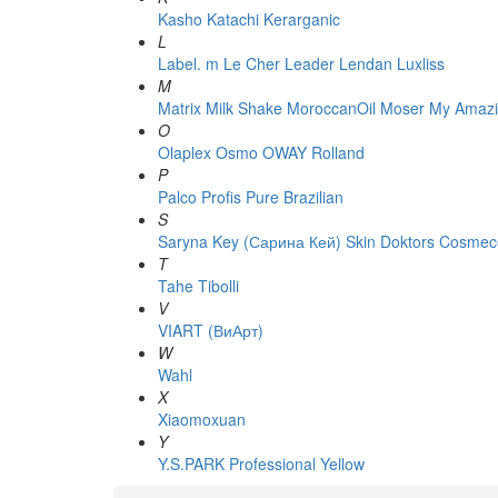
Kasho
Katachi
Kerarganic
L
Label. m
Le Cher
Leader
Lendan
Luxliss
M
Matrix
Milk Shake
MoroccanOil
Moser
My Amazi
O
Olaplex
Osmo
OWAY Rolland
P
Palco
Profis
Pure Brazilian
S
Saryna Key (Сарина Кей)
Skin Doktors Cosmece
T
Tahe
Tibolli
V
VIART (ВиАрт)
W
Wahl
X
Xiaomoxuan
Y
Y.S.PARK Professional
Yellow