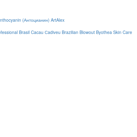
nthocyanin (Антоцианин)
ArtAlex
ofessional
Brasil Cacau Сadiveu
Brazilian Blowout
Byothea Skin Care