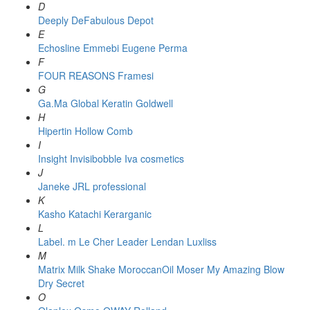
D
Deeply
DeFabulous
Depot
E
Echosline
Emmebi
Eugene Perma
F
FOUR REASONS
Framesi
G
Ga.Ma
Global Keratin
Goldwell
H
Hipertin
Hollow Comb
I
Insight
Invisibobble
Iva cosmetics
J
Janeke
JRL professional
K
Kasho
Katachi
Kerarganic
L
Label. m
Le Cher
Leader
Lendan
Luxliss
M
Matrix
Milk Shake
MoroccanOil
Moser
My Amazing Blow
Dry Secret
O