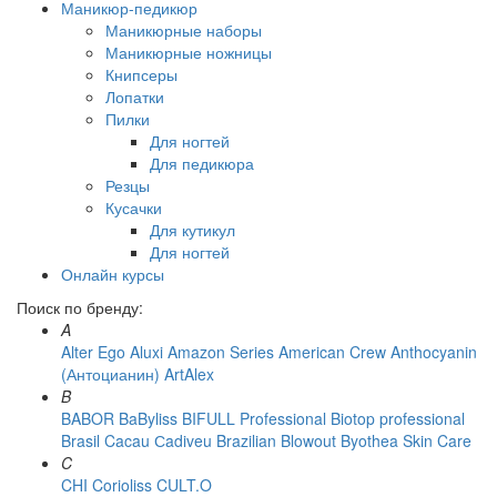
Маникюр-педикюр
Маникюрные наборы
Маникюрные ножницы
Книпсеры
Лопатки
Пилки
Для ногтей
Для педикюра
Резцы
Кусачки
Для кутикул
Для ногтей
Онлайн курсы
Поиск по бренду:
A
Alter Ego
Aluxi
Amazon Series
American Crew
Anthocyanin
(Антоцианин)
ArtAlex
B
BABOR
BaByliss
BIFULL Professional
Biotop professional
Brasil Cacau Сadiveu
Brazilian Blowout
Byothea Skin Care
C
CHI
Corioliss
CULT.O