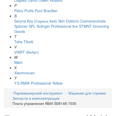
Olaplex
Osmo
OWAY Rolland
P
Palco
Profis
Pure Brazilian
S
Saryna Key (Сарина Кей)
Skin Doktors Cosmeceuticals
Spitzner
SPL Solinger Professional line
STMNT Grooming
Goods
T
Tahe
Tibolli
V
VIART (ВиАрт)
W
Wahl
X
Xiaomoxuan
Y
Y.S.PARK Professional
Yellow
Парикмахерский инструмент
Машинки для стрижки
Запчасти и комплектующие
Плата управления Wahl S08148-7030