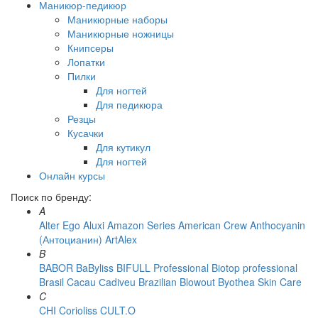
Маникюр-педикюр
Маникюрные наборы
Маникюрные ножницы
Книпсеры
Лопатки
Пилки
Для ногтей
Для педикюра
Резцы
Кусачки
Для кутикул
Для ногтей
Онлайн курсы
Поиск по бренду:
A
Alter Ego
Aluxi
Amazon Series
American Crew
Anthocyanin
(Антоцианин)
ArtAlex
B
BABOR
BaByliss
BIFULL Professional
Biotop professional
Brasil Cacau Сadiveu
Brazilian Blowout
Byothea Skin Care
C
CHI
Corioliss
CULT.O