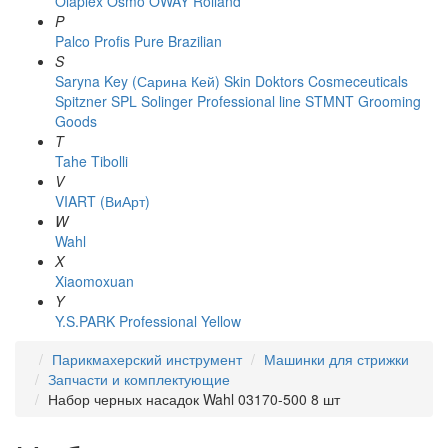
Olaplex
Osmo
OWAY Rolland
P
Palco
Profis
Pure Brazilian
S
Saryna Key (Сарина Кей)
Skin Doktors Cosmeceuticals
Spitzner
SPL Solinger Professional line
STMNT Grooming
Goods
T
Tahe
Tibolli
V
VIART (ВиАрт)
W
Wahl
X
Xiaomoxuan
Y
Y.S.PARK Professional
Yellow
Парикмахерский инструмент
Машинки для стрижки
Запчасти и комплектующие
Набор черных насадок Wahl 03170-500 8 шт