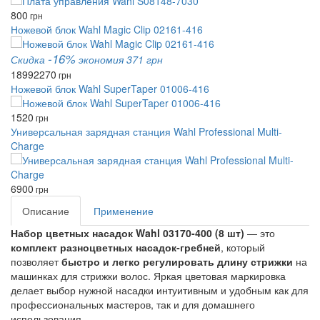
800
грн
Ножевой блок Wahl Magic Clip 02161-416
-16%
Скидка
экономия 371 грн
1899
2270
грн
Ножевой блок Wahl SuperTaper 01006-416
1520
грн
Универсальная зарядная станция Wahl Professional Multi-
Charge
6900
грн
Описание
Применение
Набор цветных насадок Wahl 03170‑400 (8 шт)
— это
комплект разноцветных насадок‑гребней
, который
позволяет
быстро и легко регулировать длину стрижки
на
машинках для стрижки волос. Яркая цветовая маркировка
делает выбор нужной насадки интуитивным и удобным как для
профессиональных мастеров, так и для домашнего
использования.