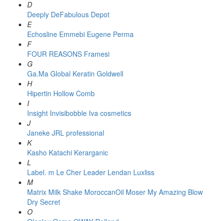
D
Deeply
DeFabulous
Depot
E
Echosline
Emmebi
Eugene Perma
F
FOUR REASONS
Framesi
G
Ga.Ma
Global Keratin
Goldwell
H
Hipertin
Hollow Comb
I
Insight
Invisibobble
Iva cosmetics
J
Janeke
JRL professional
K
Kasho
Katachi
Kerarganic
L
Label. m
Le Cher
Leader
Lendan
Luxliss
M
Matrix
Milk Shake
MoroccanOil
Moser
My Amazing Blow
Dry Secret
O