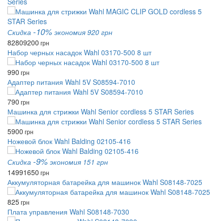
Series
-10%
Скидка
экономия 920 грн
8280
9200
грн
Набор черных насадок Wahl 03170-500 8 шт
990
грн
Адаптер питания Wahl 5V S08594-7010
790
грн
Машинка для стрижки Wahl Senior cordless 5 STAR Series
5900
грн
Ножевой блок Wahl Balding 02105-416
-9%
Скидка
экономия 151 грн
1499
1650
грн
Аккумуляторная батарейка для машинок Wahl S08148-7025
825
грн
Плата управления Wahl S08148-7030