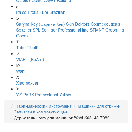
Olaplex
Osmo
OWAY Rolland
P
Palco
Profis
Pure Brazilian
S
Saryna Key (Сарина Кей)
Skin Doktors Cosmeceuticals
Spitzner
SPL Solinger Professional line
STMNT Grooming
Goods
T
Tahe
Tibolli
V
VIART (ВиАрт)
W
Wahl
X
Xiaomoxuan
Y
Y.S.PARK Professional
Yellow
Парикмахерский инструмент
Машинки для стрижки
Запчасти и комплектующие
Держатель ножа для машинок Wahl S08148-7080