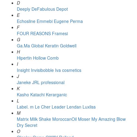
D
Deeply
DeFabulous
Depot
E
Echosline
Emmebi
Eugene Perma
F
FOUR REASONS
Framesi
G
Ga.Ma
Global Keratin
Goldwell
H
Hipertin
Hollow Comb
I
Insight
Invisibobble
Iva cosmetics
J
Janeke
JRL professional
K
Kasho
Katachi
Kerarganic
L
Label. m
Le Cher
Leader
Lendan
Luxliss
M
Matrix
Milk Shake
MoroccanOil
Moser
My Amazing Blow
Dry Secret
O