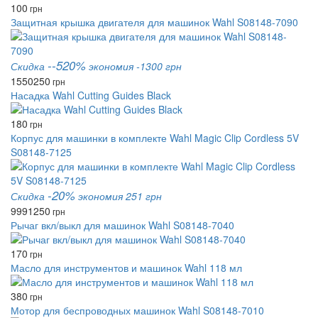
100
грн
Защитная крышка двигателя для машинок Wahl S08148-7090
--520%
Скидка
экономия -1300 грн
1550
250
грн
Насадка Wahl Cutting Guides Black
180
грн
Корпус для машинки в комплекте Wahl Magic Clip Cordless 5V
S08148-7125
-20%
Скидка
экономия 251 грн
999
1250
грн
Рычаг вкл/выкл для машинок Wahl S08148-7040
170
грн
Масло для инструментов и машинок Wahl 118 мл
380
грн
Мотор для беспроводных машинок Wahl S08148-7010