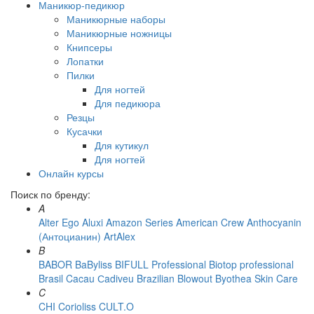
Маникюр-педикюр
Маникюрные наборы
Маникюрные ножницы
Книпсеры
Лопатки
Пилки
Для ногтей
Для педикюра
Резцы
Кусачки
Для кутикул
Для ногтей
Онлайн курсы
Поиск по бренду:
A
Alter Ego
Aluxi
Amazon Series
American Crew
Anthocyanin
(Антоцианин)
ArtAlex
B
BABOR
BaByliss
BIFULL Professional
Biotop professional
Brasil Cacau Сadiveu
Brazilian Blowout
Byothea Skin Care
C
CHI
Corioliss
CULT.O