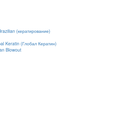
azilian (кератирование)
l Keratin (Глобал Кератин)
an Blowout