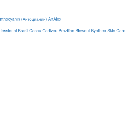
nthocyanin (Антоцианин)
ArtAlex
ofessional
Brasil Cacau Сadiveu
Brazilian Blowout
Byothea Skin Care