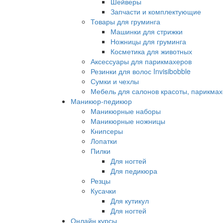
Шейверы
Запчасти и комплектующие
Товары для груминга
Машинки для стрижки
Ножницы для груминга
Косметика для животных
Аксессуары для парикмахеров
Резинки для волос Invisibobble
Сумки и чехлы
Мебель для салонов красоты, парикмах
Маникюр-педикюр
Маникюрные наборы
Маникюрные ножницы
Книпсеры
Лопатки
Пилки
Для ногтей
Для педикюра
Резцы
Кусачки
Для кутикул
Для ногтей
Онлайн курсы