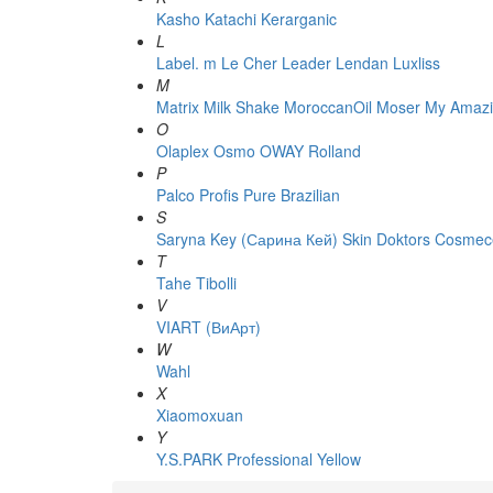
Kasho
Katachi
Kerarganic
L
Label. m
Le Cher
Leader
Lendan
Luxliss
M
Matrix
Milk Shake
MoroccanOil
Moser
My Amazi
O
Olaplex
Osmo
OWAY Rolland
P
Palco
Profis
Pure Brazilian
S
Saryna Key (Сарина Кей)
Skin Doktors Cosmece
T
Tahe
Tibolli
V
VIART (ВиАрт)
W
Wahl
X
Xiaomoxuan
Y
Y.S.PARK Professional
Yellow