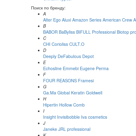
Поиск по бренду:
A
Alter Ego
Aluxi
Amazon Series
American Crew
A
B
BABOR
BaByliss
BIFULL Professional
Biotop pr
C
CHI
Corioliss
CULT.O
D
Deeply
DeFabulous
Depot
E
Echosline
Emmebi
Eugene Perma
F
FOUR REASONS
Framesi
G
Ga.Ma
Global Keratin
Goldwell
H
Hipertin
Hollow Comb
I
Insight
Invisibobble
Iva cosmetics
J
Janeke
JRL professional
K