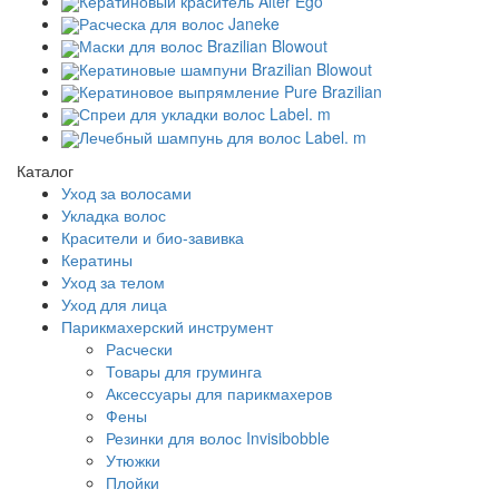
Кератиновый краситель Alter Ego
Расческа для волос Janeke
Маски для волос Brazilian Blowout
Кератиновые шампуни Brazilian Blowout
Кератиновое выпрямление Pure Brazilian
Спреи для укладки волос Label. m
Лечебный шампунь для волос Label. m
Каталог
Уход за волосами
Укладка волос
Красители и био-завивка
Кератины
Уход за телом
Уход для лица
Парикмахерский инструмент
Расчески
Товары для груминга
Аксессуары для парикмахеров
Фены
Резинки для волос Invisibobble
Утюжки
Плойки