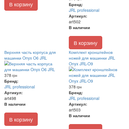
В корзину
Бренд:
JRL professional
Артикул:
art502
В наличии
В корзину
Верхняя часть корпуса для
Комплект кронштейнов
машинки Onyx O6 JRL
ножей для машинки JRL
Onyx JRL-O9
378
грн
Бренд:
JRL professional
378
грн
Артикул:
Бренд:
art498
JRL professional
В наличии
Артикул:
art503
В наличии
В корзину