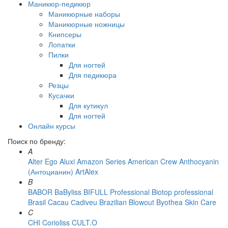
Маникюр-педикюр
Маникюрные наборы
Маникюрные ножницы
Книпсеры
Лопатки
Пилки
Для ногтей
Для педикюра
Резцы
Кусачки
Для кутикул
Для ногтей
Онлайн курсы
Поиск по бренду:
A
Alter Ego
Aluxi
Amazon Series
American Crew
Anthocyanin
(Антоцианин)
ArtAlex
B
BABOR
BaByliss
BIFULL Professional
Biotop professional
Brasil Cacau Сadiveu
Brazilian Blowout
Byothea Skin Care
C
CHI
Corioliss
CULT.O