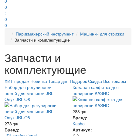
0
0
:
0
0
Парикмахерский инструмент
Машинки для стрижки
Запчасти и комплектующие
Запчасти и
комплектующие
ХИТ продаж
Новинка
Товар дня
Подарок
Скидка
Все товары
Набор для регулировки
Кожаная салфетка для
ножей для машинки JRL
полировки KASHO
Onyx JRL-O8
283
грн
Бренд:
278
Kasho
грн
Бренд:
Артикул:
JRL professional
К-3