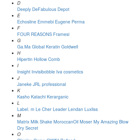
D
Deeply
DeFabulous
Depot
E
Echosline
Emmebi
Eugene Perma
F
FOUR REASONS
Framesi
G
Ga.Ma
Global Keratin
Goldwell
H
Hipertin
Hollow Comb
I
Insight
Invisibobble
Iva cosmetics
J
Janeke
JRL professional
K
Kasho
Katachi
Kerarganic
L
Label. m
Le Cher
Leader
Lendan
Luxliss
M
Matrix
Milk Shake
MoroccanOil
Moser
My Amazing Blow
Dry Secret
O