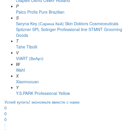
Olaplex
Osmo
OWAY Rolland
P
Palco
Profis
Pure Brazilian
S
Saryna Key (Сарина Кей)
Skin Doktors Cosmeceuticals
Spitzner
SPL Solinger Professional line
STMNT Grooming
Goods
T
Tahe
Tibolli
V
VIART (ВиАрт)
W
Wahl
X
Xiaomoxuan
Y
Y.S.PARK Professional
Yellow
Успей купить!
экономьте вместе с нами
0
0
0
: