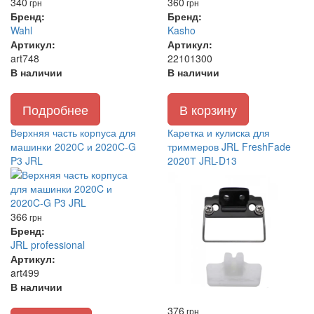
340
360
грн
грн
Бренд:
Бренд:
Wahl
Kasho
Артикул:
Артикул:
art748
22101300
В наличии
В наличии
Подробнее
В корзину
Верхняя часть корпуса для
Каретка и кулиска для
машинки 2020C и 2020C-G
триммеров JRL FreshFade
P3 JRL
2020Т JRL-D13
366
грн
Бренд:
JRL professional
Артикул:
art499
В наличии
376
грн