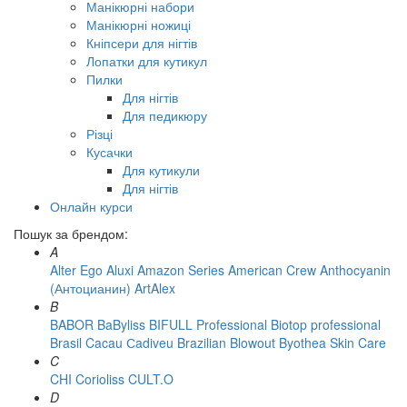
Манікюрні набори
Манікюрні ножиці
Кніпсери для нігтів
Лопатки для кутикул
Пилки
Для нігтів
Для педикюру
Різці
Кусачки
Для кутикули
Для нігтів
Онлайн курси
Пошук за брендом:
A
Alter Ego
Aluxi
Amazon Series
American Crew
Anthocyanin
(Антоцианин)
ArtAlex
B
BABOR
BaByliss
BIFULL Professional
Biotop professional
Brasil Cacau Сadiveu
Brazilian Blowout
Byothea Skin Care
C
CHI
Corioliss
CULT.O
D