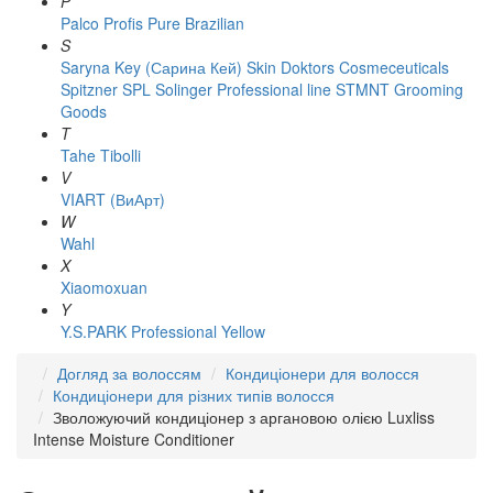
P
Palco
Profis
Pure Brazilian
S
Saryna Key (Сарина Кей)
Skin Doktors Cosmeceuticals
Spitzner
SPL Solinger Professional line
STMNT Grooming
Goods
T
Tahe
Tibolli
V
VIART (ВиАрт)
W
Wahl
X
Xiaomoxuan
Y
Y.S.PARK Professional
Yellow
Догляд за волоссям
Кондиціонери для волосся
Кондиціонери для різних типів волосся
Зволожуючий кондиціонер з аргановою олією Luxliss
Intense Moisture Conditioner