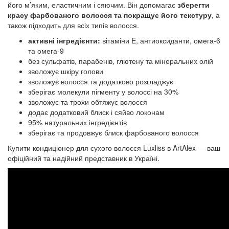
його м’яким, еластичним і сяючим. Він допомагає
зберегти
красу фарбованого волосся та покращує його текстуру
, а
також підходить для всіх типів волосся.
активні інгредієнти:
вітаміни E, антиоксиданти, омега‑6
та омега‑9
без сульфатів, парабенів, глютену та мінеральних олій
зволожує шкіру голови
зволожує волосся та додатково розгладжує
зберігає молекули пігменту у волоссі на 30%
зволожує та трохи обтяжує волосся
додає додатковий блиск і сяйво локонам
95% натуральних інгредієнтів
зберігає та продовжує блиск фарбованого волосся
Купити кондиціонер для сухого волосся Luxliss в ArtAlex — ваш
офіційний та надійний представник в Україні.