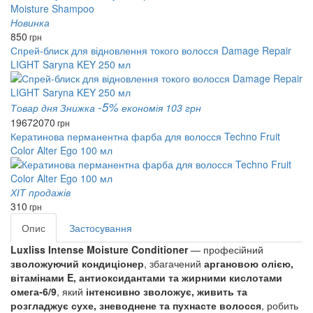
Новинка
850
грн
Спрей-блиск для відновлення токого волосся Damage Repair
LIGHT Saryna KEY 250 мл
-5%
Товар дня
Знижка
економія 103 грн
1967
2070
грн
Кератинова перманентна фарба для волосся Techno Fruit
Color Alter Ego 100 мл
ХІТ продажів
310
грн
Опис
Застосування
Luxliss Intense Moisture Conditioner
— професійний
зволожуючий кондиціонер
, збагачений
аргановою олією,
вітамінами E, антиоксидантами та жирними кислотами
омега‑6/9
, який
інтенсивно зволожує, живить та
розгладжує сухе, зневоднене та пухнасте волосся
, робить