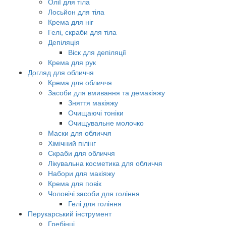
Олії для тіла
Лосьйон для тіла
Крема для ніг
Гелі, скраби для тіла
Депіляція
Віск для депіляції
Крема для рук
Догляд для обличчя
Крема для обличчя
Засоби для вмивання та демакіяжу
Зняття макіяжу
Очищаючі тоніки
Очищувальне молочко
Маски для обличчя
Хімічний пілінг
Скраби для обличчя
Лікувальна косметика для обличчя
Набори для макіяжу
Крема для повік
Чоловічі засоби для гоління
Гелі для гоління
Перукарський інструмент
Гребінці