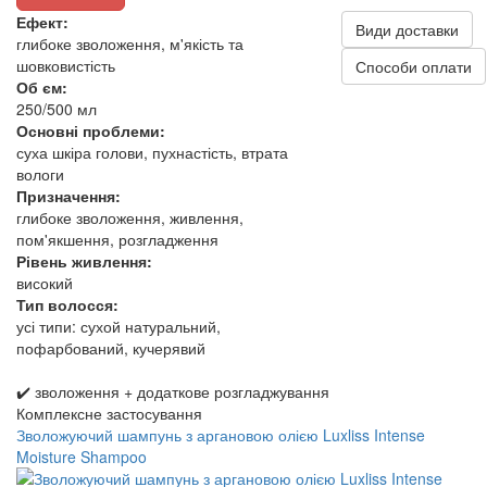
Ефект:
Види доставки
глибоке зволоження, м'якість та
шовковистість
Способи оплати
Об єм:
250/500 мл
Основні проблеми:
суха шкіра голови, пухнастість, втрата
вологи
Призначення:
глибоке зволоження, живлення,
пом'якшення, розгладження
Рівень живлення:
високий
Тип волосся:
усі типи: сухой натуральний,
пофарбований, кучерявий
✔️ зволоження + додаткове розгладжування
Комплексне застосування
Зволожуючий шампунь з аргановою олією Luxliss Intense
Moisture Shampoo