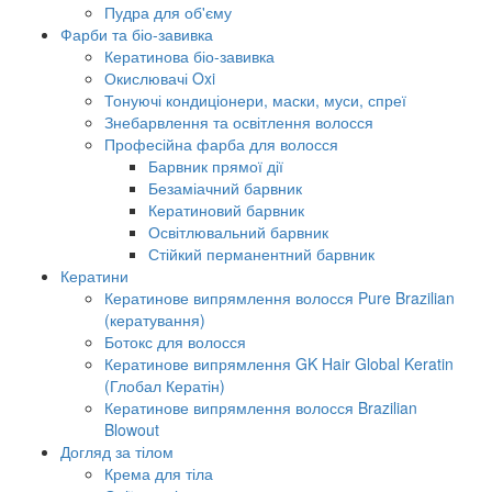
Пудра для об'єму
Фарби та біо-завивка
Кератинова біо-завивка
Окислювачі Oxi
Тонуючі кондиціонери, маски, муси, спреї
Знебарвлення та освітлення волосся
Професійна фарба для волосся
Барвник прямої дії
Безаміачний барвник
Кератиновий барвник
Освітлювальний барвник
Стійкий перманентний барвник
Кератини
Кератинове випрямлення волосся Pure Brazilian
(кератування)
Ботокс для волосся
Кератинове випрямлення GK Hair Global Keratin
(Глобал Кератін)
Кератинове випрямлення волосся Brazilian
Blowout
Догляд за тілом
Крема для тіла