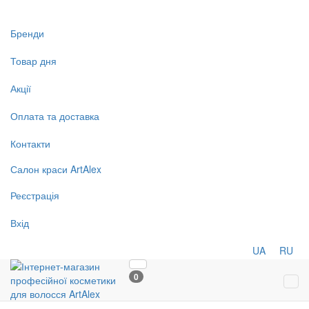
Бренди
Товар дня
Акції
Оплата та доставка
Контакти
Салон
краси
ArtAlex
Реєстрація
Вхід
UA
RU
0
Tog
navi