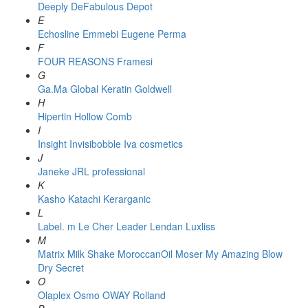
Deeply
DeFabulous
Depot
E
Echosline
Emmebi
Eugene Perma
F
FOUR REASONS
Framesi
G
Ga.Ma
Global Keratin
Goldwell
H
Hipertin
Hollow Comb
I
Insight
Invisibobble
Iva cosmetics
J
Janeke
JRL professional
K
Kasho
Katachi
Kerarganic
L
Label. m
Le Cher
Leader
Lendan
Luxliss
M
Matrix
Milk Shake
MoroccanOil
Moser
My Amazing Blow
Dry Secret
O
Olaplex
Osmo
OWAY Rolland