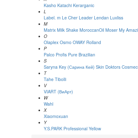
Kasho
Katachi
Kerarganic
L
Label. m
Le Cher
Leader
Lendan
Luxliss
M
Matrix
Milk Shake
MoroccanOil
Moser
My Amazi
O
Olaplex
Osmo
OWAY Rolland
P
Palco
Profis
Pure Brazilian
S
Saryna Key (Сарина Кей)
Skin Doktors Cosmece
T
Tahe
Tibolli
V
VIART (ВиАрт)
W
Wahl
X
Xiaomoxuan
Y
Y.S.PARK Professional
Yellow