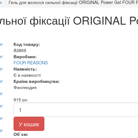
я
Гель для волосся сильної фіксації ORIGINAL Power Gel FOUR
ильної фіксації ORIGINAL 
Код товару:
A3869
Виробник:
FOUR REASONS
Наявність:
Є в наявності
Країна виробництва:
Финляндия
915
грн
У кошик
Об`єм: