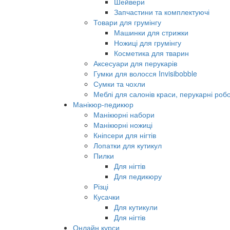
Шейвери
Запчастини та комплектуючі
Товари для грумінгу
Машинки для стрижки
Ножиці для грумінгу
Косметика для тварин
Аксесуари для перукарів
Гумки для волосся Invisibobble
Сумки та чохли
Меблі для салонів краси, перукарні робо
Манікюр-педикюр
Манікюрні набори
Манікюрні ножиці
Кніпсери для нігтів
Лопатки для кутикул
Пилки
Для нігтів
Для педикюру
Різці
Кусачки
Для кутикули
Для нігтів
Онлайн курси