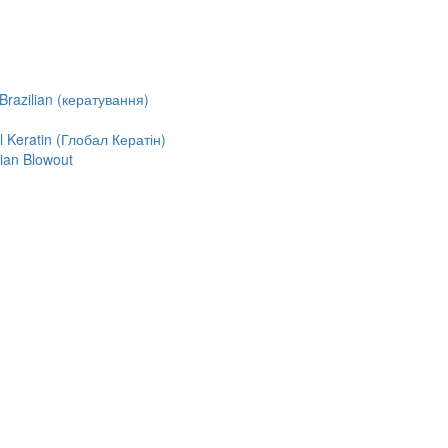
razilian (кератування)
Keratin (Глобал Кератін)
ian Blowout