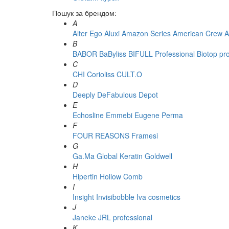
Пошук за брендом:
A
Alter Ego
Aluxi
Amazon Series
American Crew
A
B
BABOR
BaByliss
BIFULL Professional
Biotop pr
C
CHI
Corioliss
CULT.O
D
Deeply
DeFabulous
Depot
E
Echosline
Emmebi
Eugene Perma
F
FOUR REASONS
Framesi
G
Ga.Ma
Global Keratin
Goldwell
H
Hipertin
Hollow Comb
I
Insight
Invisibobble
Iva cosmetics
J
Janeke
JRL professional
K