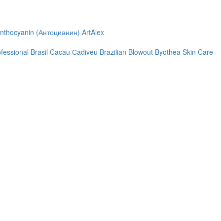
nthocyanin (Антоцианин)
ArtAlex
ofessional
Brasil Cacau Сadiveu
Brazilian Blowout
Byothea Skin Care