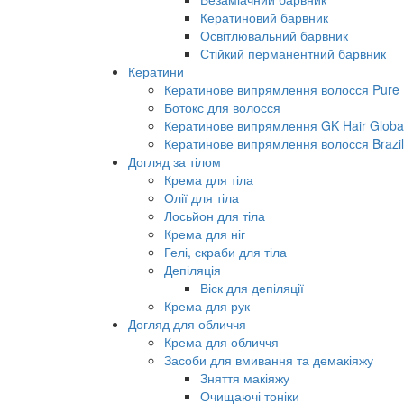
Кератиновий барвник
Освітлювальний барвник
Стійкий перманентний барвник
Кератини
Кератинове випрямлення волосся Pure B
Ботокс для волосся
Кератинове випрямлення GK Hair Global 
Кератинове випрямлення волосся Brazil
Догляд за тілом
Крема для тіла
Олії для тіла
Лосьйон для тіла
Крема для ніг
Гелі, скраби для тіла
Депіляція
Віск для депіляції
Крема для рук
Догляд для обличчя
Крема для обличчя
Засоби для вмивання та демакіяжу
Зняття макіяжу
Очищаючі тоніки