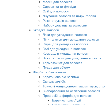
Маски для волосся
Сироватки та флюїди
Олії для волосся
Лікування волосся та шкіри голови
Реконструкція волосся
Набори догляду за волоссям
Укладка волосся
Лаки для укладання волосся
Піни та муси для укладання волосся
Спреї для укладання волосся
Гелі для укладання волосся
Крема для укладання волосся
Віски та пасти для укладання волосся
Термозахист для волосся
Пудра для об'єму
Фарби та біо-завивка
Кератинова біо-завивка
Окислювачі Oxi
Тонуючі кондиціонери, маски, муси, спр
Знебарвлення та освітлення волосся
Професійна фарба для волосся
Барвник прямої дії
Безаміачний барвник