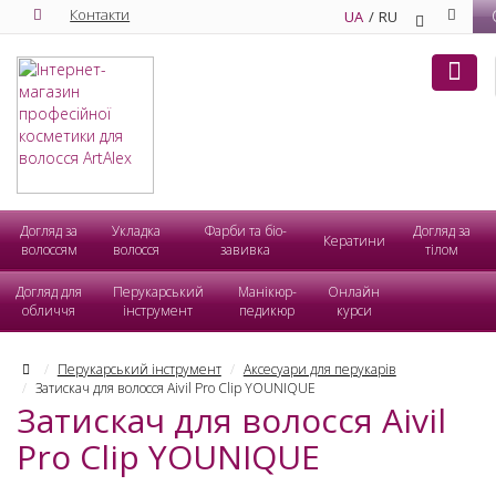
Warning
: array_multisort(): Argument #1 is expected to be an array
Контакти
UA
RU
or a sort flag in
/var/www/artalexmarket/artalex-
market.com.ua/system/storage/modification/catalog/model/ca
on line
641
Догляд за
Укладка
Фарби та біо-
Догляд за
Кератини
волоссям
волосся
завивка
тілом
Догляд для
Перукарський
Манікюр-
Онлайн
обличчя
інструмент
педикюр
курси
Перукарський інструмент
Аксесуари для перукарів
Затискач для волосся Aivil Pro Clip YOUNIQUE
Затискач для волосся Aivil
Pro Clip YOUNIQUE