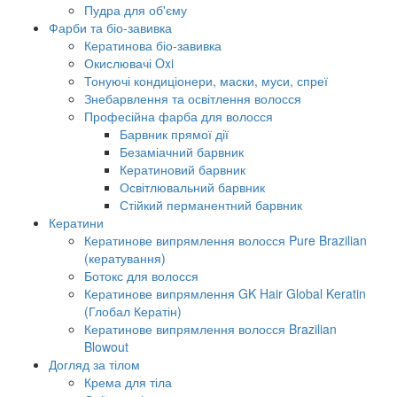
Пудра для об'єму
Фарби та біо-завивка
Кератинова біо-завивка
Окислювачі Oxi
Тонуючі кондиціонери, маски, муси, спреї
Знебарвлення та освітлення волосся
Професійна фарба для волосся
Барвник прямої дії
Безаміачний барвник
Кератиновий барвник
Освітлювальний барвник
Стійкий перманентний барвник
Кератини
Кератинове випрямлення волосся Pure Brazilian
(кератування)
Ботокс для волосся
Кератинове випрямлення GK Hair Global Keratin
(Глобал Кератін)
Кератинове випрямлення волосся Brazilian
Blowout
Догляд за тілом
Крема для тіла