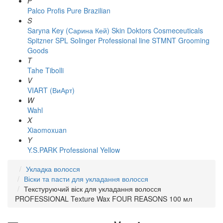
P
Palco
Profis
Pure Brazilian
S
Saryna Key (Сарина Кей)
Skin Doktors Cosmeceuticals
Spitzner
SPL Solinger Professional line
STMNT Grooming
Goods
T
Tahe
Tibolli
V
VIART (ВиАрт)
W
Wahl
X
Xiaomoxuan
Y
Y.S.PARK Professional
Yellow
Укладка волосся
Віски та пасти для укладання волосся
Текстуруючий віск для укладання волосся
PROFESSIONAL Texture Wax FOUR REASONS 100 мл