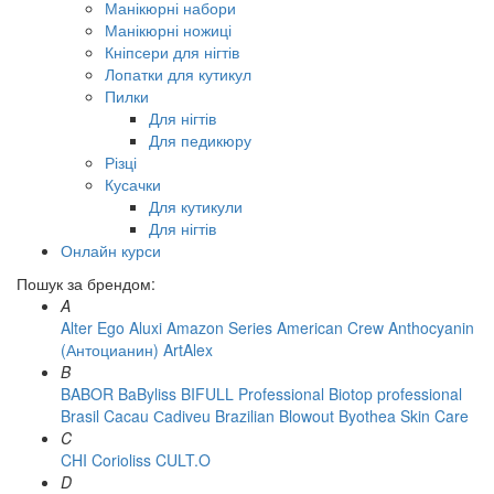
Манікюрні набори
Манікюрні ножиці
Кніпсери для нігтів
Лопатки для кутикул
Пилки
Для нігтів
Для педикюру
Різці
Кусачки
Для кутикули
Для нігтів
Онлайн курси
Пошук за брендом:
A
Alter Ego
Aluxi
Amazon Series
American Crew
Anthocyanin
(Антоцианин)
ArtAlex
B
BABOR
BaByliss
BIFULL Professional
Biotop professional
Brasil Cacau Сadiveu
Brazilian Blowout
Byothea Skin Care
C
CHI
Corioliss
CULT.O
D