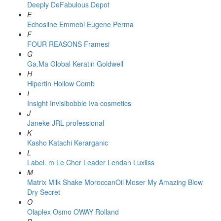
Deeply
DeFabulous
Depot
E
Echosline
Emmebi
Eugene Perma
F
FOUR REASONS
Framesi
G
Ga.Ma
Global Keratin
Goldwell
H
Hipertin
Hollow Comb
I
Insight
Invisibobble
Iva cosmetics
J
Janeke
JRL professional
K
Kasho
Katachi
Kerarganic
L
Label. m
Le Cher
Leader
Lendan
Luxliss
M
Matrix
Milk Shake
MoroccanOil
Moser
My Amazing Blow
Dry Secret
O
Olaplex
Osmo
OWAY Rolland