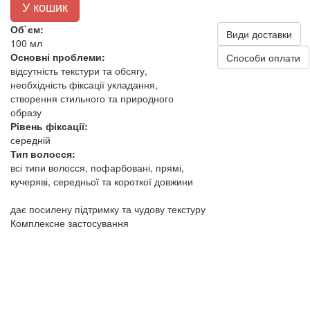
У кошик
Об`єм:
Види доставки
100 мл
Основні проблеми:
Способи оплати
відсутність текстури та обсягу,
необхідність фіксації укладання,
створення стильного та природного
образу
Рівень фіксації:
середній
Тип волосся:
всі типи волосся, пофарбовані, прямі,
кучеряві, середньої та короткої довжини
дає посилену підтримку та чудову текстуру
Комплексне застосування