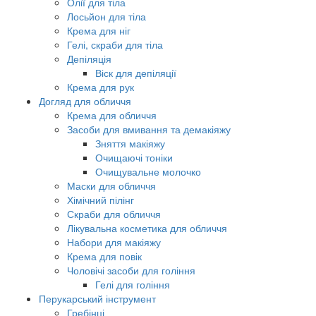
Олії для тіла
Лосьйон для тіла
Крема для ніг
Гелі, скраби для тіла
Депіляція
Віск для депіляції
Крема для рук
Догляд для обличчя
Крема для обличчя
Засоби для вмивання та демакіяжу
Зняття макіяжу
Очищаючі тоніки
Очищувальне молочко
Маски для обличчя
Хімічний пілінг
Скраби для обличчя
Лікувальна косметика для обличчя
Набори для макіяжу
Крема для повік
Чоловічі засоби для гоління
Гелі для гоління
Перукарський інструмент
Гребінці