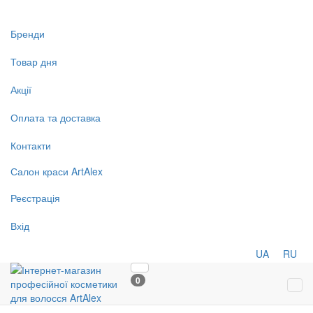
Бренди
Товар дня
Акції
Оплата та доставка
Контакти
Салон
краси
ArtAlex
Реєстрація
Вхід
UA
RU
0
Tog
navi