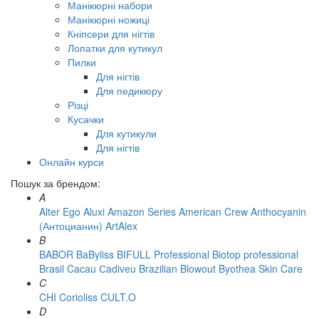
Манікюрні набори
Манікюрні ножиці
Кніпсери для нігтів
Лопатки для кутикул
Пилки
Для нігтів
Для педикюру
Різці
Кусачки
Для кутикули
Для нігтів
Онлайн курси
Пошук за брендом:
A
Alter Ego
Aluxi
Amazon Series
American Crew
Anthocyanin
(Антоцианин)
ArtAlex
B
BABOR
BaByliss
BIFULL Professional
Biotop professional
Brasil Cacau Сadiveu
Brazilian Blowout
Byothea Skin Care
C
CHI
Corioliss
CULT.O
D