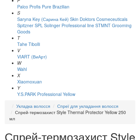
P
Palco
Profis
Pure Brazilian
S
Saryna Key (Сарина Кей)
Skin Doktors Cosmeceuticals
Spitzner
SPL Solinger Professional line
STMNT Grooming
Goods
T
Tahe
Tibolli
V
VIART (ВиАрт)
W
Wahl
X
Xiaomoxuan
Y
Y.S.PARK Professional
Yellow
Укладка волосся
Спреї для укладання волосся
Спрей-термозахист Style Thermal Protector Yellow 250
мл
Спрей-термозахист Style