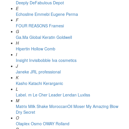
Deeply
DeFabulous
Depot
E
Echosline
Emmebi
Eugene Perma
F
FOUR REASONS
Framesi
G
Ga.Ma
Global Keratin
Goldwell
H
Hipertin
Hollow Comb
I
Insight
Invisibobble
Iva cosmetics
J
Janeke
JRL professional
K
Kasho
Katachi
Kerarganic
L
Label. m
Le Cher
Leader
Lendan
Luxliss
M
Matrix
Milk Shake
MoroccanOil
Moser
My Amazing Blow
Dry Secret
O
Olaplex
Osmo
OWAY Rolland