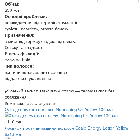
Об`єм:
250 мл
Основні проблеми:
пошкодження від термоінструментів,
сухість, ламкість, втрата блиску
Призначення:
захист від термоукладок, підтримка
блиску та гладкості
Рівень фіксації:
○○○○ no hold
Тип волосся:
всі типи волосся, що особливо
піддаються укладанню
✔️ легкий захист, максимум стилю — термозахист без
обтяження
Комплексне застосування
Олія для сухого волосся Nourishing Oil Yellow 100 мл
1110
грн
Лосьйон проти випадіння волосся Scalp Energy Lotion Yellow
6х13 мл