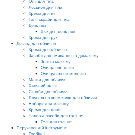
Олії для тіла
Лосьйон для тіла
Крема для ніг
Гелі, скраби для тіла
Депіляція
Віск для депіляції
Крема для рук
Догляд для обличчя
Крема для обличчя
Засоби для вмивання та демакіяжу
Зняття макіяжу
Очищаючі тоніки
Очищувальне молочко
Маски для обличчя
Хімічний пілінг
Скраби для обличчя
Лікувальна косметика для обличчя
Набори для макіяжу
Крема для повік
Чоловічі засоби для гоління
Гелі для гоління
Перукарський інструмент
Гребінці