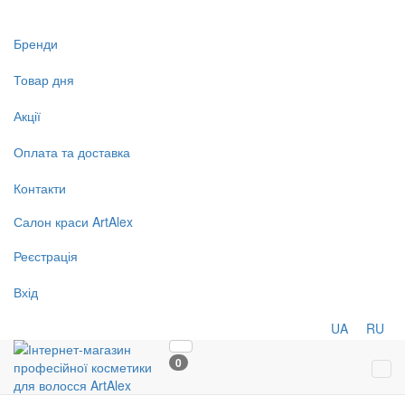
Бренди
Товар дня
Акції
Оплата та доставка
Контакти
Салон
краси
ArtAlex
Реєстрація
Вхід
UA
RU
0
Tog
navi