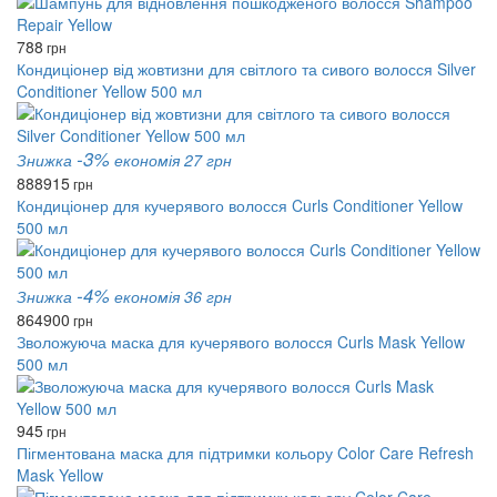
788
грн
Кондиціонер від жовтизни для світлого та сивого волосся Silver
Conditioner Yellow 500 мл
-3%
Знижка
економія 27 грн
888
915
грн
Кондиціонер для кучерявого волосся Curls Conditioner Yellow
500 мл
-4%
Знижка
економія 36 грн
864
900
грн
Зволожуюча маска для кучерявого волосся Curls Mask Yellow
500 мл
945
грн
Пігментована маска для підтримки кольору Color Care Refresh
Mask Yellow