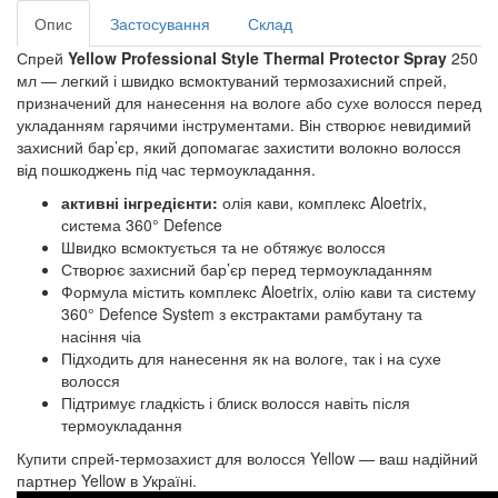
Опис
Застосування
Склад
Спрей
Yellow Professional Style Thermal Protector Spray
250
мл — легкий і швидко всмоктуваний термозахисний спрей,
призначений для нанесення на вологе або сухе волосся перед
укладанням гарячими інструментами. Він створює невидимий
захисний бар’єр, який допомагає захистити волокно волосся
від пошкоджень під час термоукладання.
активні інгредієнти:
олія кави, комплекс Aloetrix,
система 360° Defence
Швидко всмоктується та не обтяжує волосся
Створює захисний бар’єр перед термоукладанням
Формула містить комплекс Aloetrix, олію кави та систему
360° Defence System з екстрактами рамбутану та
насіння чіа
Підходить для нанесення як на вологе, так і на сухе
волосся
Підтримує гладкість і блиск волосся навіть після
термоукладання
Купити спрей-термозахист для волосся Yellow — ваш надійний
партнер Yellow в Україні.