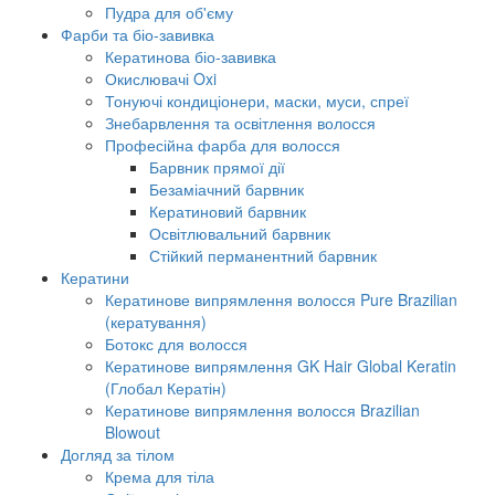
Пудра для об'єму
Фарби та біо-завивка
Кератинова біо-завивка
Окислювачі Oxi
Тонуючі кондиціонери, маски, муси, спреї
Знебарвлення та освітлення волосся
Професійна фарба для волосся
Барвник прямої дії
Безаміачний барвник
Кератиновий барвник
Освітлювальний барвник
Стійкий перманентний барвник
Кератини
Кератинове випрямлення волосся Pure Brazilian
(кератування)
Ботокс для волосся
Кератинове випрямлення GK Hair Global Keratin
(Глобал Кератін)
Кератинове випрямлення волосся Brazilian
Blowout
Догляд за тілом
Крема для тіла