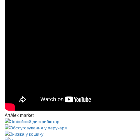
ArtAlex market