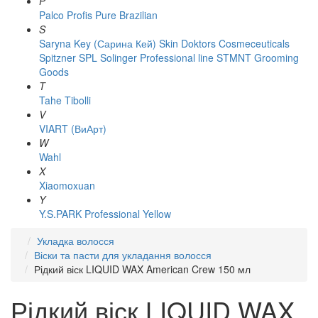
P
Palco
Profis
Pure Brazilian
S
Saryna Key (Сарина Кей)
Skin Doktors Cosmeceuticals
Spitzner
SPL Solinger Professional line
STMNT Grooming
Goods
T
Tahe
Tibolli
V
VIART (ВиАрт)
W
Wahl
X
Xiaomoxuan
Y
Y.S.PARK Professional
Yellow
Укладка волосся
Віски та пасти для укладання волосся
Рідкий віск LIQUID WAX American Crew 150 мл
Рідкий віск LIQUID WAX