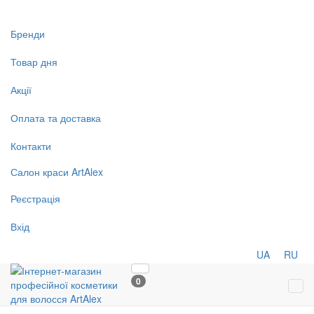
Бренди
Товар дня
Акції
Оплата та доставка
Контакти
Салон
краси
ArtAlex
Реєстрація
Вхід
UA
RU
0
Tog
navi