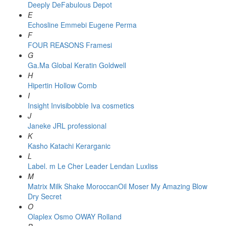
Deeply
DeFabulous
Depot
E
Echosline
Emmebi
Eugene Perma
F
FOUR REASONS
Framesi
G
Ga.Ma
Global Keratin
Goldwell
H
Hipertin
Hollow Comb
I
Insight
Invisibobble
Iva cosmetics
J
Janeke
JRL professional
K
Kasho
Katachi
Kerarganic
L
Label. m
Le Cher
Leader
Lendan
Luxliss
M
Matrix
Milk Shake
MoroccanOil
Moser
My Amazing Blow
Dry Secret
O
Olaplex
Osmo
OWAY Rolland