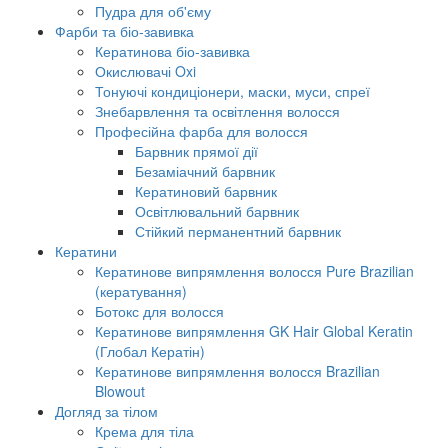
Пудра для об'єму
Фарби та біо-завивка
Кератинова біо-завивка
Окислювачі Oxi
Тонуючі кондиціонери, маски, муси, спреї
Знебарвлення та освітлення волосся
Професійна фарба для волосся
Барвник прямої дії
Безаміачний барвник
Кератиновий барвник
Освітлювальний барвник
Стійкий перманентний барвник
Кератини
Кератинове випрямлення волосся Pure Brazilian
(кератування)
Ботокс для волосся
Кератинове випрямлення GK Hair Global Keratin
(Глобал Кератін)
Кератинове випрямлення волосся Brazilian
Blowout
Догляд за тілом
Крема для тіла