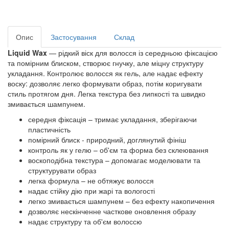
Опис
Застосування
Склад
Liquid Wax
— рідкий віск для волосся із середньою фіксацією
та помірним блиском, створює гнучку, але міцну структуру
укладання. Контролює волосся як гель, але надає ефекту
воску: дозволяє легко формувати образ, потім коригувати
стиль протягом дня. Легка текстура без липкості та швидко
змивається шампунем.
середня фіксація – тримає укладання, зберігаючи
пластичність
помірний блиск - природний, доглянутий фініш
контроль як у гелю – об'єм та форма без склеювання
воскоподібна текстура – ​​допомагає моделювати та
структурувати образ
легка формула – не обтяжує волосся
надає стійку дію при жарі та вологості
легко змивається шампунем – без ефекту накопичення
дозволяє нескінченне часткове оновлення образу
надає структуру та об'єм волоссю