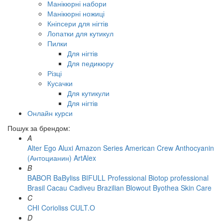
Манікюрні набори
Манікюрні ножиці
Кніпсери для нігтів
Лопатки для кутикул
Пилки
Для нігтів
Для педикюру
Різці
Кусачки
Для кутикули
Для нігтів
Онлайн курси
Пошук за брендом:
A
Alter Ego
Aluxi
Amazon Series
American Crew
Anthocyanin
(Антоцианин)
ArtAlex
B
BABOR
BaByliss
BIFULL Professional
Biotop professional
Brasil Cacau Сadiveu
Brazilian Blowout
Byothea Skin Care
C
CHI
Corioliss
CULT.O
D