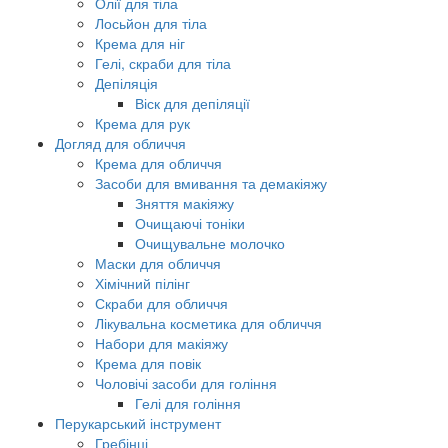
Олії для тіла
Лосьйон для тіла
Крема для ніг
Гелі, скраби для тіла
Депіляція
Віск для депіляції
Крема для рук
Догляд для обличчя
Крема для обличчя
Засоби для вмивання та демакіяжу
Зняття макіяжу
Очищаючі тоніки
Очищувальне молочко
Маски для обличчя
Хімічний пілінг
Скраби для обличчя
Лікувальна косметика для обличчя
Набори для макіяжу
Крема для повік
Чоловічі засоби для гоління
Гелі для гоління
Перукарський інструмент
Гребінці