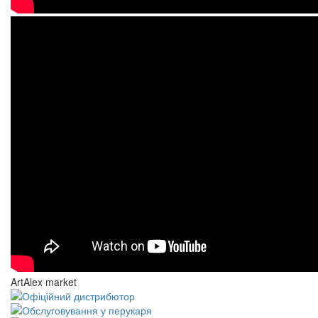
ArtAlex market