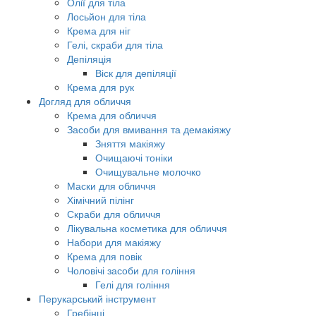
Олії для тіла
Лосьйон для тіла
Крема для ніг
Гелі, скраби для тіла
Депіляція
Віск для депіляції
Крема для рук
Догляд для обличчя
Крема для обличчя
Засоби для вмивання та демакіяжу
Зняття макіяжу
Очищаючі тоніки
Очищувальне молочко
Маски для обличчя
Хімічний пілінг
Скраби для обличчя
Лікувальна косметика для обличчя
Набори для макіяжу
Крема для повік
Чоловічі засоби для гоління
Гелі для гоління
Перукарський інструмент
Гребінці