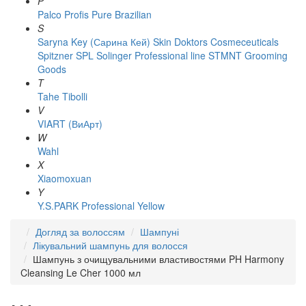
P
Palco
Profis
Pure Brazilian
S
Saryna Key (Сарина Кей)
Skin Doktors Cosmeceuticals
Spitzner
SPL Solinger Professional line
STMNT Grooming
Goods
T
Tahe
Tibolli
V
VIART (ВиАрт)
W
Wahl
X
Xiaomoxuan
Y
Y.S.PARK Professional
Yellow
Догляд за волоссям
Шампуні
Лікувальний шампунь для волосся
Шампунь з очищувальними властивостями PH Harmony
Cleansing Le Cher 1000 мл