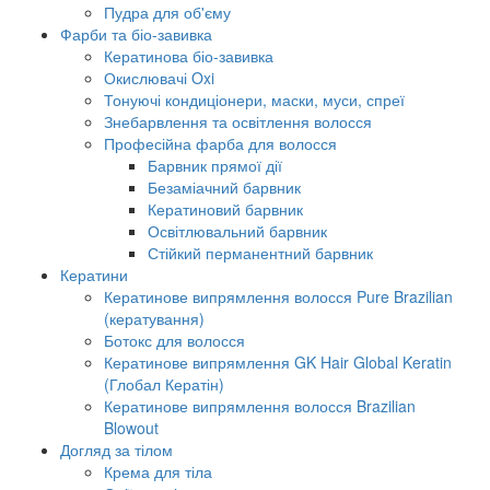
Пудра для об'єму
Фарби та біо-завивка
Кератинова біо-завивка
Окислювачі Oxi
Тонуючі кондиціонери, маски, муси, спреї
Знебарвлення та освітлення волосся
Професійна фарба для волосся
Барвник прямої дії
Безаміачний барвник
Кератиновий барвник
Освітлювальний барвник
Стійкий перманентний барвник
Кератини
Кератинове випрямлення волосся Pure Brazilian
(кератування)
Ботокс для волосся
Кератинове випрямлення GK Hair Global Keratin
(Глобал Кератін)
Кератинове випрямлення волосся Brazilian
Blowout
Догляд за тілом
Крема для тіла