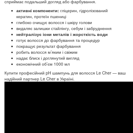
сприймає подальший догляд або фарбування.
активні компоненти:
гліцерин, гідролізований
кератин, протеїн пшениці
глибоко очищує волосся і шкіру голови
видаляє залишки стайлінгу, себум і забруднення
нейтралізує іони металів і жорсткість води
готує волосся до фарбування та процедур
покращує результат фарбування
робить волосся м’яким і свіжим
надає блиск і доглянутий вигляд
економічний об’єм 1000 мл
Купити професійний pH шампунь для волосся Le Cher — ваш
надійний партнер Le Cher в Україні.