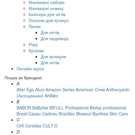
Манікюрні набори
Манікюрні ножиці
Кніпсери для нігтів
Лопатки для кутикул
Пилки
Для нігтів
Для педикюру
Різці
Кусачки
Для кутикули
Для нігтів
Онлайн курси
Пошук за брендом:
A
Alter Ego
Aluxi
Amazon Series
American Crew
Anthocyanin
(Антоцианин)
ArtAlex
B
BABOR
BaByliss
BIFULL Professional
Biotop professional
Brasil Cacau Сadiveu
Brazilian Blowout
Byothea Skin Care
C
CHI
Corioliss
CULT.O
D