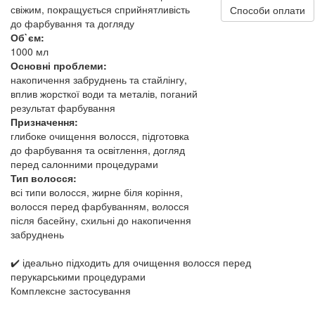
свіжим, покращується сприйнятливість
Способи оплати
до фарбування та догляду
Об`єм:
1000 мл
Основні проблеми:
накопичення забруднень та стайлінгу,
вплив жорсткої води та металів, поганий
результат фарбування
Призначення:
глибоке очищення волосся, підготовка
до фарбування та освітлення, догляд
перед салонними процедурами
Тип волосся:
всі типи волосся, жирне біля коріння,
волосся перед фарбуванням, волосся
після басейну, схильні до накопичення
забруднень
✔️ ідеально підходить для очищення волосся перед
перукарськими процедурами
Комплексне застосування