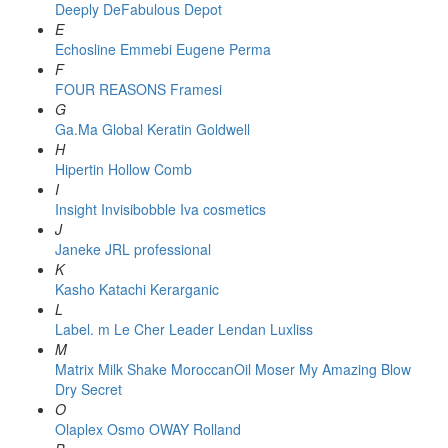
Deeply
DeFabulous
Depot
E
Echosline
Emmebi
Eugene Perma
F
FOUR REASONS
Framesi
G
Ga.Ma
Global Keratin
Goldwell
H
Hipertin
Hollow Comb
I
Insight
Invisibobble
Iva cosmetics
J
Janeke
JRL professional
K
Kasho
Katachi
Kerarganic
L
Label. m
Le Cher
Leader
Lendan
Luxliss
M
Matrix
Milk Shake
MoroccanOil
Moser
My Amazing Blow
Dry Secret
O
Olaplex
Osmo
OWAY Rolland