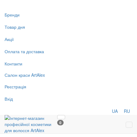
Бренди
Товар дня
Акції
Оплата та доставка
Контакти
Салон
краси
ArtAlex
Реєстрація
Вхід
UA
RU
0
Tog
navi