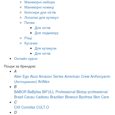
Манікюрні набори
Манікюрні ножиці
Кніпсери для нігтів
Лопатки для кутикул
Пилки
Для нігтів
Для педикюру
Різці
Кусачки
Для кутикули
Для нігтів
Онлайн курси
Пошук за брендом:
A
Alter Ego
Aluxi
Amazon Series
American Crew
Anthocyanin
(Антоцианин)
ArtAlex
B
BABOR
BaByliss
BIFULL Professional
Biotop professional
Brasil Cacau Сadiveu
Brazilian Blowout
Byothea Skin Care
C
CHI
Corioliss
CULT.O
D