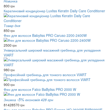
Новинка
800
грн
Кератиновий кондиціонер Luxliss Keratin Daily Care Conditioner
Товар дня
850
грн
Фен для волосся Babyliss PRO Caruso 2200-2400W
2500
грн
Універсальний широкий масажний гребінець для укладання
VIART
980
грн
Професійний гребінець для тонкого волосся VIART
900
грн
Фен для волосся Falco BaByliss PRO 2000 W
-5%
Знижка
економія 428 грн
8142
8570
грн
Фен для волосся Babyliss PRO Excess-HQ 2600W BAB6990IE