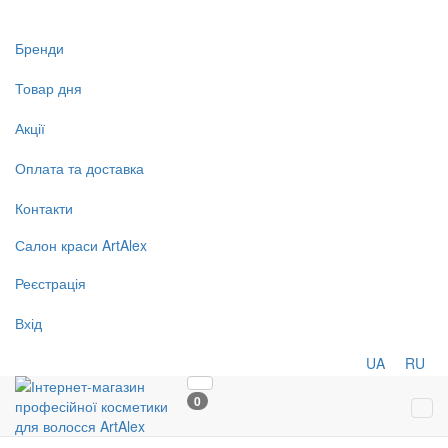
Бренди
Товар дня
Акції
Оплата та доставка
Контакти
Салон
краси
ArtAlex
Реєстрація
Вхід
UA
RU
0
Tog
navi