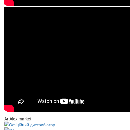
ArtAlex market