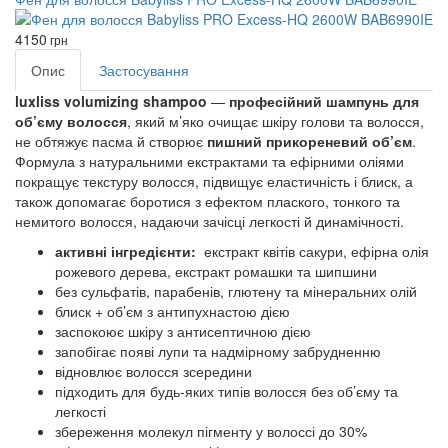
4150
грн
Опис
Застосування
luxliss volumizing shampoo
—
професійний шампунь для
об’єму волосся
, який м’яко очищає шкіру голови та волосся,
не обтяжує пасма й створює
пишний прикореневий об’єм
.
Формула з натуральними екстрактами та ефірними оліями
покращує текстуру волосся, підвищує еластичність і блиск, а
також допомагає боротися з ефектом плаского, тонкого та
немитого волосся, надаючи зачісці легкості й динамічності.
активні інгредієнти:
екстракт квітів сакури, ефірна олія
рожевого дерева, екстракт ромашки та шипшини
без сульфатів, парабенів, глютену та мінеральних олій
блиск + об’єм з антипухнастою дією
заспокоює шкіру з антисептичною дією
запобігає появі лупи та надмірному забрудненню
відновлює волосся зсередини
підходить для будь-яких типів волосся без об’єму та
легкості
збереження молекул пігменту у волоссі до 30%