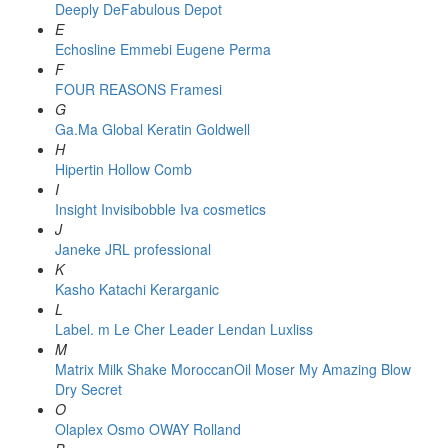
Deeply
DeFabulous
Depot
E
Echosline
Emmebi
Eugene Perma
F
FOUR REASONS
Framesi
G
Ga.Ma
Global Keratin
Goldwell
H
Hipertin
Hollow Comb
I
Insight
Invisibobble
Iva cosmetics
J
Janeke
JRL professional
K
Kasho
Katachi
Kerarganic
L
Label. m
Le Cher
Leader
Lendan
Luxliss
M
Matrix
Milk Shake
MoroccanOil
Moser
My Amazing Blow
Dry Secret
O
Olaplex
Osmo
OWAY Rolland