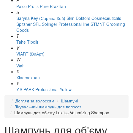
P
Palco
Profis
Pure Brazilian
S
Saryna Key (Сарина Кей)
Skin Doktors Cosmeceuticals
Spitzner
SPL Solinger Professional line
STMNT Grooming
Goods
T
Tahe
Tibolli
V
VIART (ВиАрт)
W
Wahl
X
Xiaomoxuan
Y
Y.S.PARK Professional
Yellow
Догляд за волоссям
Шампуні
Лікувальний шампунь для волосся
Шампунь для об'єму Luxliss Volumizing Shampoo
Шампунь для об'єму