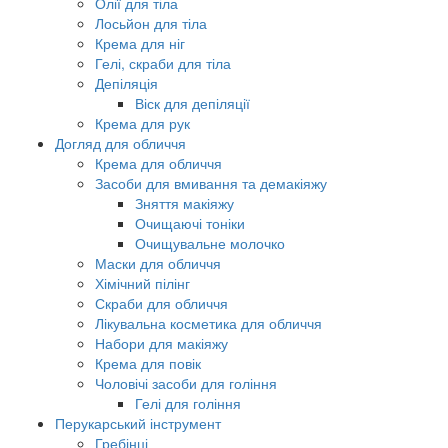
Олії для тіла
Лосьйон для тіла
Крема для ніг
Гелі, скраби для тіла
Депіляція
Віск для депіляції
Крема для рук
Догляд для обличчя
Крема для обличчя
Засоби для вмивання та демакіяжу
Зняття макіяжу
Очищаючі тоніки
Очищувальне молочко
Маски для обличчя
Хімічний пілінг
Скраби для обличчя
Лікувальна косметика для обличчя
Набори для макіяжу
Крема для повік
Чоловічі засоби для гоління
Гелі для гоління
Перукарський інструмент
Гребінці