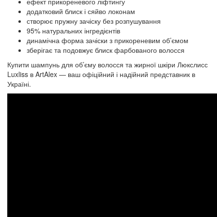
ефект прикореневого ліфтингу
додатковий блиск і сяйво локонам
створює пружну зачіску без розпушування
95% натуральних інгредієнтів
динамічна форма зачіски з прикореневим об’ємом
зберігає та подовжує блиск фарбованого волосся
Купити шампунь для об’єму волосся та жирної шкіри Люкслисс
Luxliss в ArtAlex — ваш офіційний і надійний представник в
Україні.