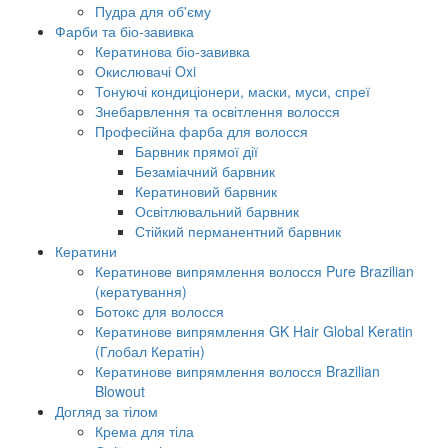
Пудра для об'єму
Фарби та біо-завивка
Кератинова біо-завивка
Окислювачі Oxi
Тонуючі кондиціонери, маски, муси, спреї
Знебарвлення та освітлення волосся
Професійна фарба для волосся
Барвник прямої дії
Безаміачний барвник
Кератиновий барвник
Освітлювальний барвник
Стійкий перманентний барвник
Кератини
Кератинове випрямлення волосся Pure Brazilian
(кератування)
Ботокс для волосся
Кератинове випрямлення GK Hair Global Keratin
(Глобал Кератін)
Кератинове випрямлення волосся Brazilian
Blowout
Догляд за тілом
Крема для тіла