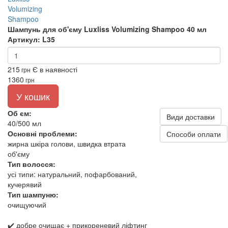
Шампунь для об'єму Luxliss Volumizing Shampoo 40 мл
Артикул: L35
215
Є в наявності
грн
1360
грн
У кошик
Об єм:
Види доставки
40/500 мл
Основні проблеми:
Способи оплати
жирна шкіра голови, швидка втрата
об'єму
Тип волосся:
усі типи: натуральний, пофарбований,
кучерявий
Тип шампуню:
очищуючий
✔️ добре очищає + прикореневий ліфтинг