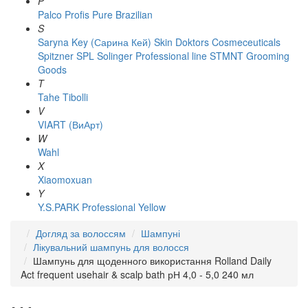
P
Palco
Profis
Pure Brazilian
S
Saryna Key (Сарина Кей)
Skin Doktors Cosmeceuticals
Spitzner
SPL Solinger Professional line
STMNT Grooming
Goods
T
Tahe
Tibolli
V
VIART (ВиАрт)
W
Wahl
X
Xiaomoxuan
Y
Y.S.PARK Professional
Yellow
Догляд за волоссям
Шампуні
Лікувальний шампунь для волосся
Шампунь для щоденного використання Rolland Daily
Act frequent usehair & scalp bath рН 4,0 - 5,0 240 мл