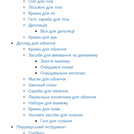
Олії для тіла
Лосьйон для тіла
Крема для ніг
Гелі, скраби для тіла
Депіляція
Віск для депіляції
Крема для рук
Догляд для обличчя
Крема для обличчя
Засоби для вмивання та демакіяжу
Зняття макіяжу
Очищаючі тоніки
Очищувальне молочко
Маски для обличчя
Хімічний пілінг
Скраби для обличчя
Лікувальна косметика для обличчя
Набори для макіяжу
Крема для повік
Чоловічі засоби для гоління
Гелі для гоління
Перукарський інструмент
Гребінці