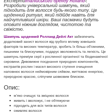
Експерти
італійського бренду Rolland
<
Розробили універсальний шампунь, який
підходить для волосся будь-якого типу. Це
щоденний ритуал, який підійде навіть для
найчутливішої шкіри. Ваші пасмачки будуть
оповиті ніжним доглядом, чистотою та
свіжістю.
Шампунь щоденний Ролланд Дейлі Акт
забезпечить
додатковий захист волосся від грубого впливу зовнішніх
факторів та високих температур, зробить їх більш об'ємними,
пишними та блискучими, подарує зволоженість та легкість. Це
шампунь преміум серії з рослинної органічної та біодинамічної
сировини. Дивовижне поєднання природних компонентів,
екстрактів рослин і масел високого ступеня очищення
наповнює волосся неймовірним сяйвом, життєвою енергією,
природною красою, сліпучим шовковим блиском.
Опис:
м'яко очищує та зміцнює волосся
живить і зволожує, і не обтяжуючи
підходить для всіх типів волосся
оживляє волосся