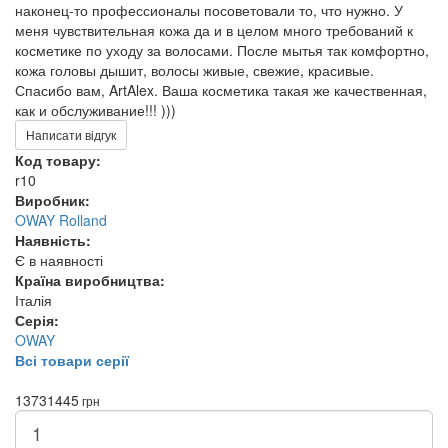
наконец-то профессионалы посоветовали то, что нужно. У
меня чувствительная кожа да и в целом много требований к
косметике по уходу за волосами. После мытья так комфортно,
кожа головы дышит, волосы живые, свежие, красивые.
Спасибо вам, ArtAlex. Ваша косметика такая же качественная,
как и обслуживание!!! )))
Написати відгук
Код товару:
r10
Виробник:
OWAY Rolland
Наявність:
Є в наявності
Країна виробництва:
Італія
Серія:
OWAY
Всі товари серії
1373
1445
грн