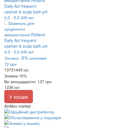
використання Rolland
Daily Act frequent
usehair & scalp bath рН
4,0 - 5,0 240 мл
-5%
Знижка
економія
72 грн
1373
1445
грн
Знижка 10%
Ви заощаджуєте: 137 грн
1236
грн
У кошик
ArtAlex market