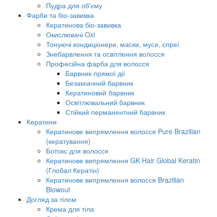
Пудра для об'єму
Фарби та біо-завивка
Кератинова біо-завивка
Окислювачі Oxi
Тонуючі кондиціонери, маски, муси, спреї
Знебарвлення та освітлення волосся
Професійна фарба для волосся
Барвник прямої дії
Безаміачний барвник
Кератиновий барвник
Освітлювальний барвник
Стійкий перманентний барвник
Кератини
Кератинове випрямлення волосся Pure Brazilian
(кератування)
Ботокс для волосся
Кератинове випрямлення GK Hair Global Keratin
(Глобал Кератін)
Кератинове випрямлення волосся Brazilian
Blowout
Догляд за тілом
Крема для тіла