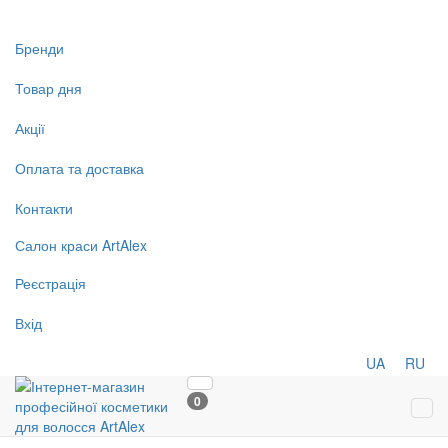
Бренди
Товар дня
Акції
Оплата та доставка
Контакти
Салон
краси
ArtAlex
Реєстрація
Вхід
UA
RU
0
Tog
navi