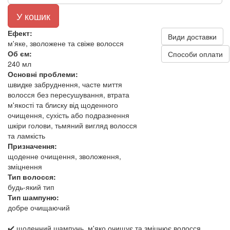
У кошик
Ефект:
Види доставки
м'яке, зволожене та свіже волосся
Об єм:
Способи оплати
240 мл
Основні проблеми:
швидке забруднення, часте миття
волосся без пересушування, втрата
м'якості та блиску від щоденного
очищення, сухість або подразнення
шкіри голови, тьмяний вигляд волосся
та ламкість
Призначення:
щоденне очищення, зволоження,
зміцнення
Тип волосся:
будь-який тип
Тип шампуню:
добре очищаючий
✔️ щоденний шампунь, м'яко очищує та зміцнює волосся