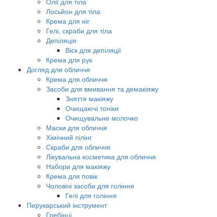
Олії для тіла
Лосьйон для тіла
Крема для ніг
Гелі, скраби для тіла
Депіляція
Віск для депіляції
Крема для рук
Догляд для обличчя
Крема для обличчя
Засоби для вмивання та демакіяжу
Зняття макіяжу
Очищаючі тоніки
Очищувальне молочко
Маски для обличчя
Хімічний пілінг
Скраби для обличчя
Лікувальна косметика для обличчя
Набори для макіяжу
Крема для повік
Чоловічі засоби для гоління
Гелі для гоління
Перукарський інструмент
Гребінці