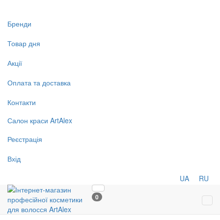
Бренди
Товар дня
Акції
Оплата та доставка
Контакти
Салон
краси
ArtAlex
Реєстрація
Вхід
UA
RU
0
Tog
navi