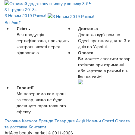
31 грудня 2018г.
З Новим 2019 Роком!
Всі Акції
Якість
Доставка
Вся продукція
Доставка кур'єром по
сертифікована, проходить
Одесі протягом дня та 3-х
контроль якості перед
днів по Україні.
відправкою
Оплата
Ви можете сплатити товар
готівкою при отриманні
або карткою в режимі on-
line на сайті
Гарантії
Ми повернемо вам гроші
за товар, якщо не буде
досягнуто гарантованого
ефекту
Головна
Каталог
Бренди
Товар дня
Акції
Новини
Статті
Оплата
та доставка
Контакти
ArtAlex beauty market © 2011-2026