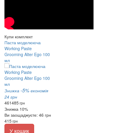
Купи комплект
Паста моделююча
Working Paste
Grooming Alter Ego 100
мл
-5%
Знижка
економія
24 грн
461
485
грн
Знижка 10%
Ви заощаджуєте: 46 грн
415
грн
У кошик