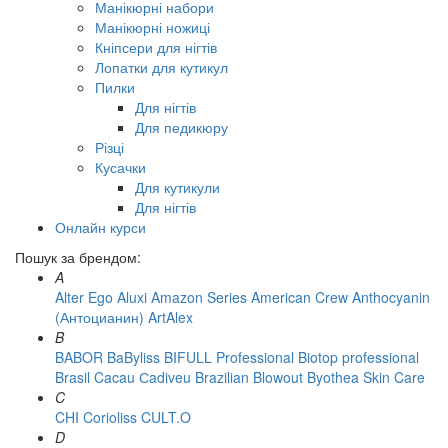
Манікюрні набори
Манікюрні ножиці
Кніпсери для нігтів
Лопатки для кутикул
Пилки
Для нігтів
Для педикюру
Різці
Кусачки
Для кутикули
Для нігтів
Онлайн курси
Пошук за брендом:
A
Alter Ego
Aluxi
Amazon Series
American Crew
Anthocyanin
(Антоцианин)
ArtAlex
B
BABOR
BaByliss
BIFULL Professional
Biotop professional
Brasil Cacau Сadiveu
Brazilian Blowout
Byothea Skin Care
C
CHI
Corioliss
CULT.O
D