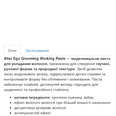
Опис
Застосування
Alter Ego Grooming Working Paste
—
моделювальна паста
для укладання волосся
, призначена для створення
гнучкої,
рухомої форми та природної текстури
. Засіб дозволяє
легко моделювати зачіску, підкреслювати деталі стрижки та
контролювати форму без обтяження і склеювання. Паста
забезпечує охайний, доглянутий вигляд і підходить для
щоденного та професійного стайлінгу.
активні інгредієнти:
протеїни пшениці, імбир
ефект вологого волосся при більшій кількості нанесення
дисциплінує кучеряве волосся
антипухнастий ефект