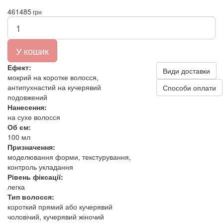
461
485
грн
У кошик
Ефект:
Види доставки
мокрий на коротке волосся,
антипухнастий на кучерявий
Способи оплати
подовжений
Нанесення:
на сухе волосся
Об єм:
100 мл
Призначення:
моделювання форми, текстурування,
контроль укладання
Рівень фіксації:
легка
Тип волосся:
короткий прямий або кучерявий
чоловічий, кучерявий жіночий