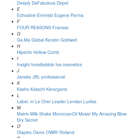
Deeply
DeFabulous
Depot
E
Echosline
Emmebi
Eugene Perma
F
FOUR REASONS
Framesi
G
Ga.Ma
Global Keratin
Goldwell
H
Hipertin
Hollow Comb
I
Insight
Invisibobble
Iva cosmetics
J
Janeke
JRL professional
K
Kasho
Katachi
Kerarganic
L
Label. m
Le Cher
Leader
Lendan
Luxliss
M
Matrix
Milk Shake
MoroccanOil
Moser
My Amazing Blow
Dry Secret
O
Olaplex
Osmo
OWAY Rolland