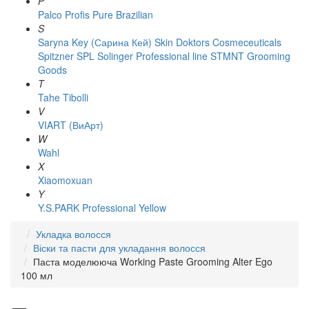
P
Palco
Profis
Pure Brazilian
S
Saryna Key (Сарина Кей)
Skin Doktors Cosmeceuticals
Spitzner
SPL Solinger Professional line
STMNT Grooming
Goods
T
Tahe
Tibolli
V
VIART (ВиАрт)
W
Wahl
X
Xiaomoxuan
Y
Y.S.PARK Professional
Yellow
Укладка волосся
Віски та пасти для укладання волосся
Паста моделююча Working Paste Grooming Alter Ego
100 мл