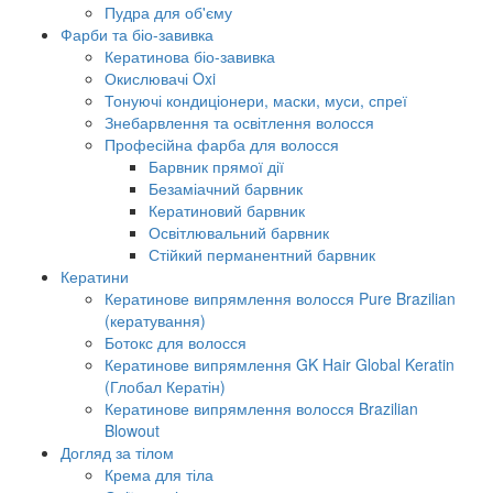
Пудра для об'єму
Фарби та біо-завивка
Кератинова біо-завивка
Окислювачі Oxi
Тонуючі кондиціонери, маски, муси, спреї
Знебарвлення та освітлення волосся
Професійна фарба для волосся
Барвник прямої дії
Безаміачний барвник
Кератиновий барвник
Освітлювальний барвник
Стійкий перманентний барвник
Кератини
Кератинове випрямлення волосся Pure Brazilian
(кератування)
Ботокс для волосся
Кератинове випрямлення GK Hair Global Keratin
(Глобал Кератін)
Кератинове випрямлення волосся Brazilian
Blowout
Догляд за тілом
Крема для тіла