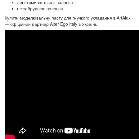
легко змивається з волосся
не забруднює волосся
Купити моделювальну пасту для гнучкого укладання в ArtAlex
— офіційний партнер Alter Ego Italy в Україні.