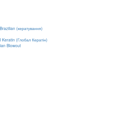
razilian (кератування)
Keratin (Глобал Кератін)
ian Blowout