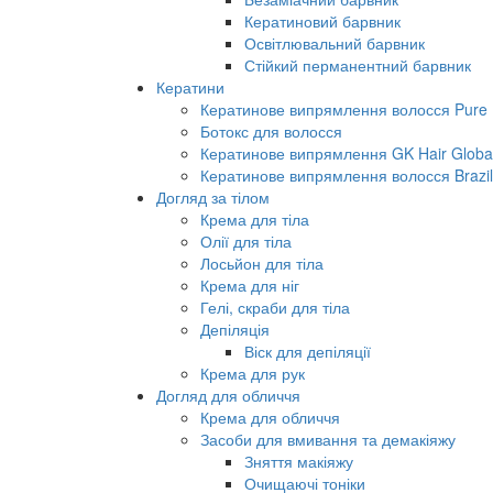
Кератиновий барвник
Освітлювальний барвник
Стійкий перманентний барвник
Кератини
Кератинове випрямлення волосся Pure B
Ботокс для волосся
Кератинове випрямлення GK Hair Global 
Кератинове випрямлення волосся Brazil
Догляд за тілом
Крема для тіла
Олії для тіла
Лосьйон для тіла
Крема для ніг
Гелі, скраби для тіла
Депіляція
Віск для депіляції
Крема для рук
Догляд для обличчя
Крема для обличчя
Засоби для вмивання та демакіяжу
Зняття макіяжу
Очищаючі тоніки