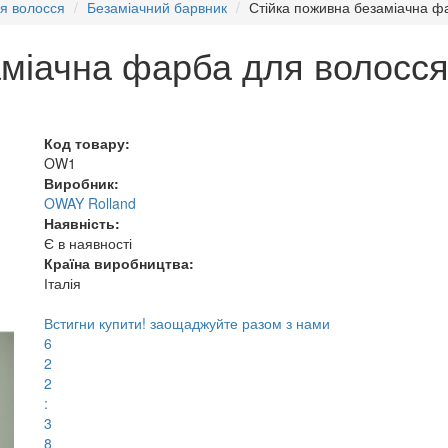
я волосся
Безаміачний барвник
Стійка поживна безаміачна ф
аміачна фарба для волосс
Код товару:
OW1
Виробник:
OWAY Rolland
Наявність:
Є в наявності
Країна виробництва:
Італія
Встигни купити!
заощаджуйте разом з нами
6
2
2
:
3
8