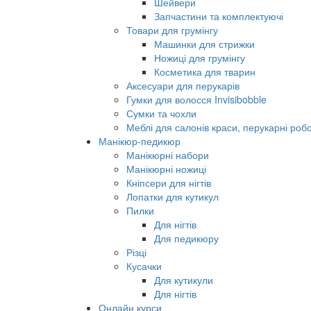
Шейвери
Запчастини та комплектуючі
Товари для грумінгу
Машинки для стрижки
Ножиці для грумінгу
Косметика для тварин
Аксесуари для перукарів
Гумки для волосся Invisibobble
Сумки та чохли
Меблі для салонів краси, перукарні робо
Манікюр-педикюр
Манікюрні набори
Манікюрні ножиці
Кніпсери для нігтів
Лопатки для кутикул
Пилки
Для нігтів
Для педикюру
Різці
Кусачки
Для кутикули
Для нігтів
Онлайн курси