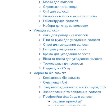
Маски для волосся
Сироватки та флюїди
Олії для волосся
Лікування волосся та шкіри голови
Реконструкція волосся
Набори догляду за волоссям
Укладка волосся
Лаки для укладання волосся
Піни та муси для укладання волосся
Спреї для укладання волосся
Гелі для укладання волосся
Крема для укладання волосся
Віски та пасти для укладання волосся
Термозахист для волосся
Пудра для об'єму
Фарби та біо-завивка
Кератинова біо-завивка
Окислювачі Oxi
Тонуючі кондиціонери, маски, муси, спр
Знебарвлення та освітлення волосся
Професійна фарба для волосся
Барвник прямої дії
Безаміачний барвник