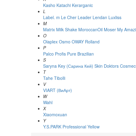
Kasho
Katachi
Kerarganic
L
Label. m
Le Cher
Leader
Lendan
Luxliss
M
Matrix
Milk Shake
MoroccanOil
Moser
My Amazi
O
Olaplex
Osmo
OWAY Rolland
P
Palco
Profis
Pure Brazilian
S
Saryna Key (Сарина Кей)
Skin Doktors Cosmece
T
Tahe
Tibolli
V
VIART (ВиАрт)
W
Wahl
X
Xiaomoxuan
Y
Y.S.PARK Professional
Yellow