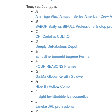
Пошук за брендом:
A
Alter Ego
Aluxi
Amazon Series
American Crew
A
B
BABOR
BaByliss
BIFULL Professional
Biotop pr
C
CHI
Corioliss
CULT.O
D
Deeply
DeFabulous
Depot
E
Echosline
Emmebi
Eugene Perma
F
FOUR REASONS
Framesi
G
Ga.Ma
Global Keratin
Goldwell
H
Hipertin
Hollow Comb
I
Insight
Invisibobble
Iva cosmetics
J
Janeke
JRL professional
K