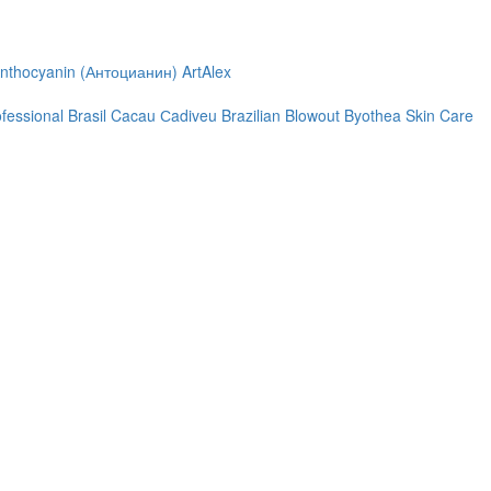
nthocyanin (Антоцианин)
ArtAlex
ofessional
Brasil Cacau Сadiveu
Brazilian Blowout
Byothea Skin Care