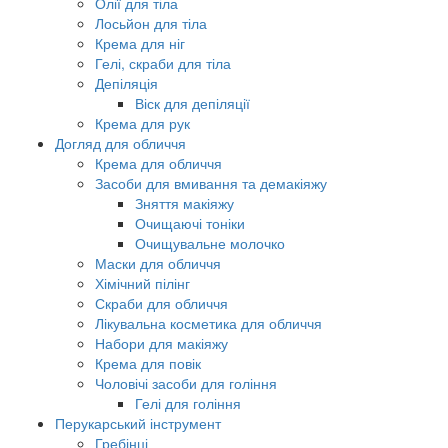
Олії для тіла
Лосьйон для тіла
Крема для ніг
Гелі, скраби для тіла
Депіляція
Віск для депіляції
Крема для рук
Догляд для обличчя
Крема для обличчя
Засоби для вмивання та демакіяжу
Зняття макіяжу
Очищаючі тоніки
Очищувальне молочко
Маски для обличчя
Хімічний пілінг
Скраби для обличчя
Лікувальна косметика для обличчя
Набори для макіяжу
Крема для повік
Чоловічі засоби для гоління
Гелі для гоління
Перукарський інструмент
Гребінці