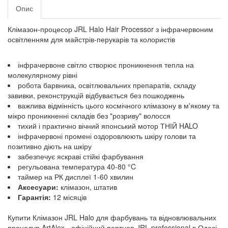
Опис
Клімазон-процесор JRL Halo Hair Processor з інфрачервоним
освітленням для майстрів-перукарів та колористів
інфрачервоне світло створює проникнення тепла на
молекулярному рівні
робота барвника, освітлювальних препаратів, складу
завивки, реконструкцій відбувається без пошкоджень
важлива відмінність цього космічного клімазону в м'якому та
мікро проникненні складів без "розриву" волосся
тихий і практично вічний японський мотор ТНІЙ HALO
інфрачервоні промені оздоровлюють шкіру голови та
позитивно діють на шкіру
забезпечує яскраві стійкі фарбування
регульована температура 40-80 °C
таймер на РК дисплеї 1-60 хвилин
Аксесуари:
клімазон, штатив
Гарантія:
12 місяців
Купити Клімазон JRL Halo для фарбувань та відновлювальних
процедур ArtAlex - офіційний партнер JRL professional в Одесі.