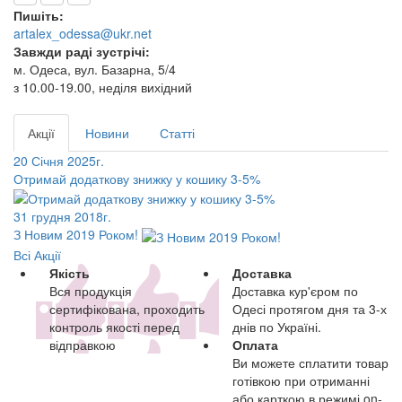
Пишіть:
artalex_odessa@ukr.net
Завжди раді зустрічі:
м. Одеса, вул. Базарна, 5/4
з 10.00-19.00, неділя вихідний
Акції
Новини
Статті
20 Січня 2025г.
Отримай додаткову знижку у кошику 3-5%
31 грудня 2018г.
З Новим 2019 Роком!
Всі Акції
Якість
Доставка
Вся продукція
Доставка кур'єром по
сертифікована, проходить
Одесі протягом дня та 3-х
контроль якості перед
днів по Україні.
відправкою
Оплата
Ви можете сплатити товар
готівкою при отриманні
або карткою в режимі on-