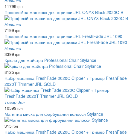
Новинка
11799
грн
Професійна машинка для стрижки JRL ONYX Black 2020C-B
Новинка
7199
грн
Професійна машинка для стрижки JRL FreshFade JRL-1090
Новинка
3399
грн
Крісло для майстра Professional Chair Stylance
8125
грн
Набір машинка FreshFade 2020С Clipper + Тример FreshFade
2020T Trimmer JRL GOLD
Товар дня
10599
грн
Магнітна миска для фарбування волосся Stylance
315
грн
Набір машинка FreshFade 2020С Clipper + Тример FreshFade