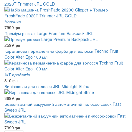
2020T Trimmer JRL GOLD
Новинка
7999
грн
Преміум рюкзак Large Premium Backpack JRL
2599
грн
Кератинова перманентна фарба для волосся Techno Fruit
Color Alter Ego 100 мл
ХІТ продажів
310
грн
Вирівнювач для волосся JRL Midnight Shine
3699
грн
Безконтактний вакуумний автоматичний пилосос-совок Fast
Sweep JRL
7999
грн