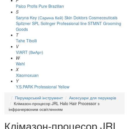
P
Palco
Profis
Pure Brazilian
S
Saryna Key (Сарина Кей)
Skin Doktors Cosmeceuticals
Spitzner
SPL Solinger Professional line
STMNT Grooming
Goods
T
Tahe
Tibolli
V
VIART (ВиАрт)
W
Wahl
X
Xiaomoxuan
Y
Y.S.PARK Professional
Yellow
Перукарський інструмент
Аксесуари для перукарів
Клімазон-процесор JRL Halo Hair Processor з
інфрачервоним освітленням
Клімазон-процесор JRL