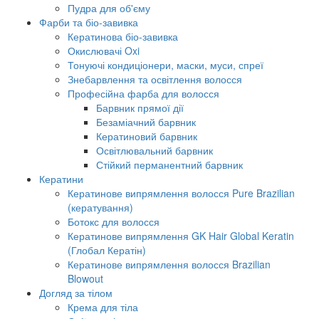
Пудра для об'єму
Фарби та біо-завивка
Кератинова біо-завивка
Окислювачі Oxi
Тонуючі кондиціонери, маски, муси, спреї
Знебарвлення та освітлення волосся
Професійна фарба для волосся
Барвник прямої дії
Безаміачний барвник
Кератиновий барвник
Освітлювальний барвник
Стійкий перманентний барвник
Кератини
Кератинове випрямлення волосся Pure Brazilian
(кератування)
Ботокс для волосся
Кератинове випрямлення GK Hair Global Keratin
(Глобал Кератін)
Кератинове випрямлення волосся Brazilian
Blowout
Догляд за тілом
Крема для тіла