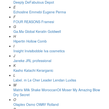
Deeply
DeFabulous
Depot
E
Echosline
Emmebi
Eugene Perma
F
FOUR REASONS
Framesi
G
Ga.Ma
Global Keratin
Goldwell
H
Hipertin
Hollow Comb
I
Insight
Invisibobble
Iva cosmetics
J
Janeke
JRL professional
K
Kasho
Katachi
Kerarganic
L
Label. m
Le Cher
Leader
Lendan
Luxliss
M
Matrix
Milk Shake
MoroccanOil
Moser
My Amazing Blow
Dry Secret
O
Olaplex
Osmo
OWAY Rolland