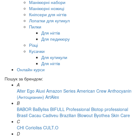
Манікюрні набори
Манікюрні ножиці
Кніпсери для нігтів
Лопатки для кутикул
Пилки
Для нігтів
Для педикюру
Різці
Кусачки
Для кутикули
Для нігтів
Онлайн курси
Пошук за брендом:
A
Alter Ego
Aluxi
Amazon Series
American Crew
Anthocyanin
(Антоцианин)
ArtAlex
B
BABOR
BaByliss
BIFULL Professional
Biotop professional
Brasil Cacau Сadiveu
Brazilian Blowout
Byothea Skin Care
C
CHI
Corioliss
CULT.O
D