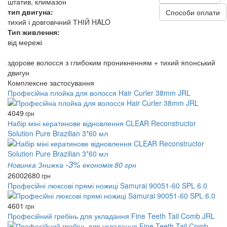
штатив, климазон
тип двигуна:
Способи оплати
тихий і довговічний ТНІЙ HALO
Тип живлення:
від мережі
здорове волосся з глибоким проникненням + тихий японський
двигун
Комплексне застосування
Професійна плойка для волосся Hair Curler 38mm JRL
4049
грн
Набір міні кератинове відновлення CLEAR Reconstructor
Solution Pure Brazilian 3*60 мл
-3%
Новинка
Знижка
економія 80 грн
2600
2680
грн
Професійні люксові прямі ножиці Samurai 90051-60 SPL 6.0
4601
грн
Професійний гребінь для укладання Fine Teeth Tail Comb JRL