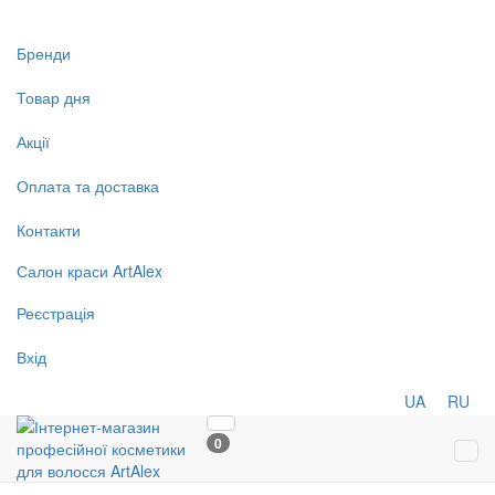
Бренди
Товар дня
Акції
Оплата та доставка
Контакти
Салон
краси
ArtAlex
Реєстрація
Вхід
UA
RU
0
Tog
navi