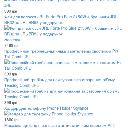
399
грн
Фен для волосся JRL Forte Pro Blue 2150W + брашинги JRL-
BR32 та JRL-BR53 у подарунок
Новинка
7499
грн
Професійний гребінець-шпилька з металевим хвостиком Pin
Tail Comb JRL
399
грн
Професійний гребінь для начісування та створення об'єму
Teasing Comb JRL
399
грн
Холдер для телефону Phone Holder Stylance
1360
грн
Масажна щітка для волосся з антистатичним ефектом Anti-