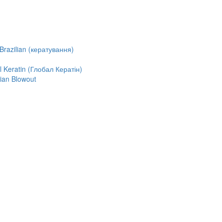
razilian (кератування)
Keratin (Глобал Кератін)
ian Blowout