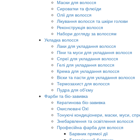
Маски для волосся
Сироватки та флюїди
Олії для волосся
Лікування волосся та шкіри голови
Реконструкція волосся
Набори догляду за волоссям
Укладка волосся
Лаки для укладання волосся
Піни та муси для укладання волосся
Спреї для укладання волосся
Гелі для укладання волосся
Крема для укладання волосся
Віски та пасти для укладання волосся
Термозахист для волосся
Пудра для об'єму
Фарби та біо-завивка
Кератинова біо-завивка
Окислювачі Oxi
Тонуючі кондиціонери, маски, муси, спр
Знебарвлення та освітлення волосся
Професійна фарба для волосся
Барвник прямої дії
Безаміачний барвник