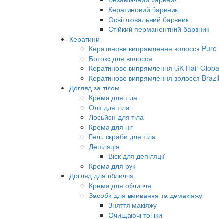
Кератиновий барвник
Освітлювальний барвник
Стійкий перманентний барвник
Кератини
Кератинове випрямлення волосся Pure B
Ботокс для волосся
Кератинове випрямлення GK Hair Global 
Кератинове випрямлення волосся Brazil
Догляд за тілом
Крема для тіла
Олії для тіла
Лосьйон для тіла
Крема для ніг
Гелі, скраби для тіла
Депіляція
Віск для депіляції
Крема для рук
Догляд для обличчя
Крема для обличчя
Засоби для вмивання та демакіяжу
Зняття макіяжу
Очищаючі тоніки