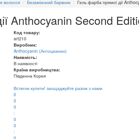
я волосся
Безаміачний барвник
Гель фарба прямої дії Anthoc
ії Anthocyanin Second Edit
Код товару:
art210
Виробник:
Anthocyanin (Антоцианин)
Наявність:
В наявності
Країна виробництва:
Південна Корея
Встигни купити!
заощаджуйте разом з нами
0
0
0
:
0
0
:
0