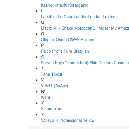
Kasho
Katachi
Kerarganic
L
Label. m
Le Cher
Leader
Lendan
Luxliss
M
Matrix
Milk Shake
MoroccanOil
Moser
My Amazi
O
Olaplex
Osmo
OWAY Rolland
P
Palco
Profis
Pure Brazilian
S
Saryna Key (Сарина Кей)
Skin Doktors Cosmece
T
Tahe
Tibolli
V
VIART (ВиАрт)
W
Wahl
X
Xiaomoxuan
Y
Y.S.PARK Professional
Yellow