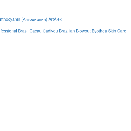
nthocyanin (Антоцианин)
ArtAlex
ofessional
Brasil Cacau Сadiveu
Brazilian Blowout
Byothea Skin Care