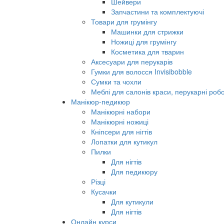
Шейвери
Запчастини та комплектуючі
Товари для грумінгу
Машинки для стрижки
Ножиці для грумінгу
Косметика для тварин
Аксесуари для перукарів
Гумки для волосся Invisibobble
Сумки та чохли
Меблі для салонів краси, перукарні робо
Манікюр-педикюр
Манікюрні набори
Манікюрні ножиці
Кніпсери для нігтів
Лопатки для кутикул
Пилки
Для нігтів
Для педикюру
Різці
Кусачки
Для кутикули
Для нігтів
Онлайн курси