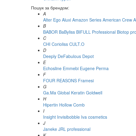
Пошук за брендом:
A
Alter Ego
Aluxi
Amazon Series
American Crew
A
B
BABOR
BaByliss
BIFULL Professional
Biotop pr
C
CHI
Corioliss
CULT.O
D
Deeply
DeFabulous
Depot
E
Echosline
Emmebi
Eugene Perma
F
FOUR REASONS
Framesi
G
Ga.Ma
Global Keratin
Goldwell
H
Hipertin
Hollow Comb
I
Insight
Invisibobble
Iva cosmetics
J
Janeke
JRL professional
K