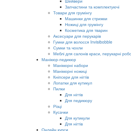
Шейвери
Запчастини та комплектуючі
Товари для грумінгу
Машинки для стрижки
Ножиці для грумінгу
Косметика для тварин
Аксесуари для перукарів
Гумки для волосся Invisibobble
Сумки та чохли
Меблі для салонів краси, перукарні робо
Манікюр-педикюр
Манікюрні набори
Манікюрні ножиці
Кніпсери для нігтів
Лопатки для кутикул
Пилки
Для нігтів
Для педикюру
Різці
Кусачки
Для кутикули
Для нігтів
Онлайн курси