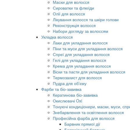
Маски для волосся
Сироватки та флюїди
Олії для волосся
Лікування волосся та шкіри голови
Реконструкція волосся
Набори догляду за волоссям
Укладка волосся
Лаки для укладання волосся
Піни та муси для укладання волосся
Спреї для укладання волосся
Гелі для укладання волосся
Крема для укладання волосся
Віски та пасти для укладання волосся
Термозахист для волосся
Пудра для об'єму
Фарби та біо-завивка
Кератинова біо-завивка
Окислювачі Oxi
Тонуючі кондиціонери, маски, муси, спр
Знебарвлення та освітлення волосся
Професійна фарба для волосся
Барвник прямої дії
Безаміачний барвник