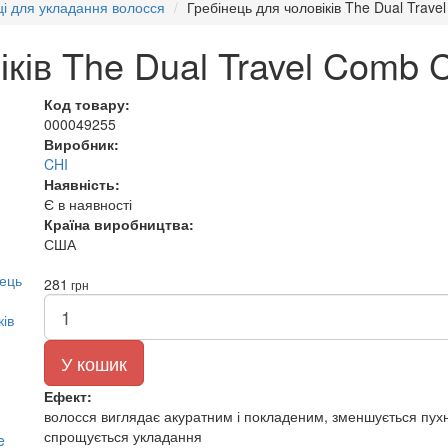
ці для укладання волосся
Гребінець для чоловіків The Dual Trave
іків The Dual Travel Comb 
Код товару:
000049255
Виробник:
CHI
Наявність:
Є в наявності
Країна виробництва:
США
281
грн
У кошик
Ефект:
волосся виглядає акуратним і покладеним, зменшується пухн
спрощується укладання