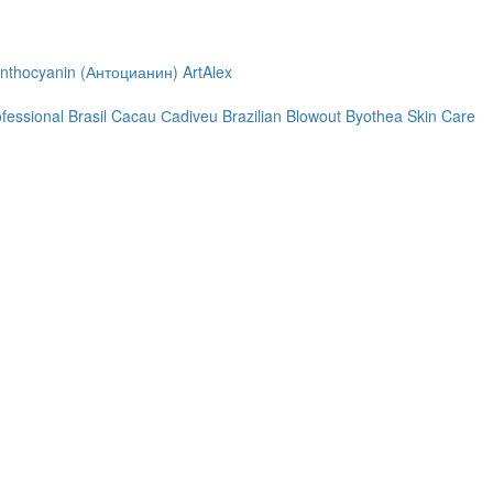
nthocyanin (Антоцианин)
ArtAlex
ofessional
Brasil Cacau Сadiveu
Brazilian Blowout
Byothea Skin Care