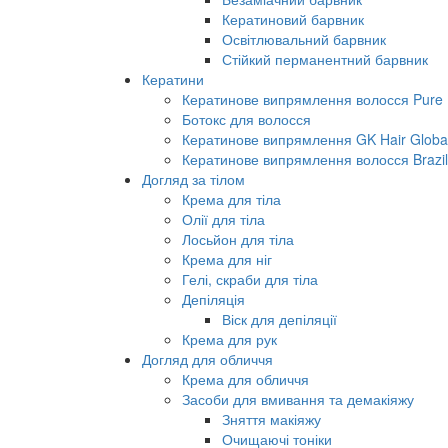
Кератиновий барвник
Освітлювальний барвник
Стійкий перманентний барвник
Кератини
Кератинове випрямлення волосся Pure B
Ботокс для волосся
Кератинове випрямлення GK Hair Global 
Кератинове випрямлення волосся Brazil
Догляд за тілом
Крема для тіла
Олії для тіла
Лосьйон для тіла
Крема для ніг
Гелі, скраби для тіла
Депіляція
Віск для депіляції
Крема для рук
Догляд для обличчя
Крема для обличчя
Засоби для вмивання та демакіяжу
Зняття макіяжу
Очищаючі тоніки