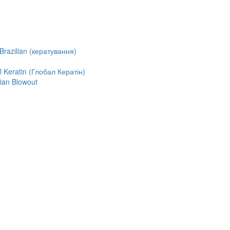
razilian (кератування)
Keratin (Глобал Кератін)
ian Blowout