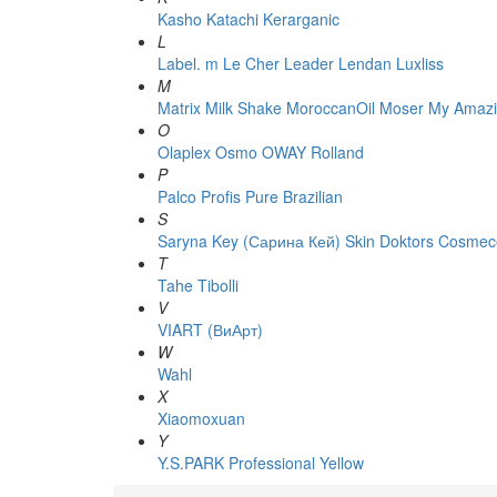
Kasho
Katachi
Kerarganic
L
Label. m
Le Cher
Leader
Lendan
Luxliss
M
Matrix
Milk Shake
MoroccanOil
Moser
My Amazi
O
Olaplex
Osmo
OWAY Rolland
P
Palco
Profis
Pure Brazilian
S
Saryna Key (Сарина Кей)
Skin Doktors Cosmece
T
Tahe
Tibolli
V
VIART (ВиАрт)
W
Wahl
X
Xiaomoxuan
Y
Y.S.PARK Professional
Yellow