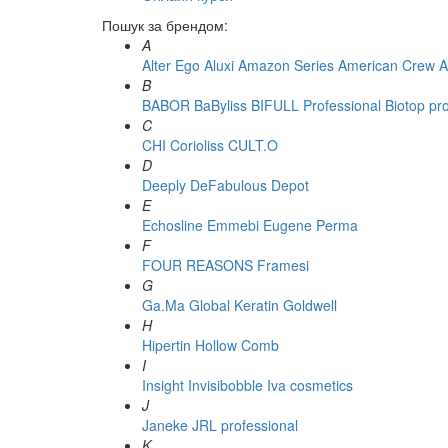
Пошук за брендом:
A
Alter Ego
Aluxi
Amazon Series
American Crew
A
B
BABOR
BaByliss
BIFULL Professional
Biotop pr
C
CHI
Corioliss
CULT.O
D
Deeply
DeFabulous
Depot
E
Echosline
Emmebi
Eugene Perma
F
FOUR REASONS
Framesi
G
Ga.Ma
Global Keratin
Goldwell
H
Hipertin
Hollow Comb
I
Insight
Invisibobble
Iva cosmetics
J
Janeke
JRL professional
K