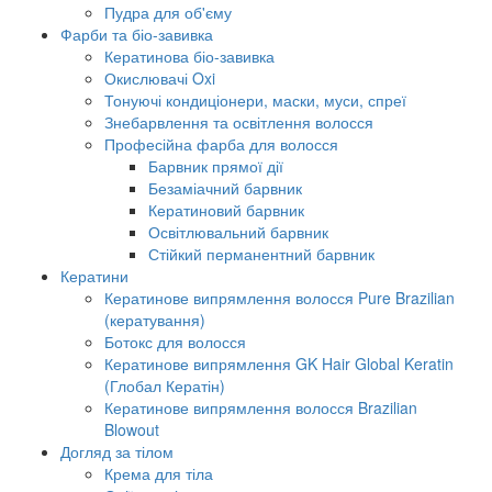
Пудра для об'єму
Фарби та біо-завивка
Кератинова біо-завивка
Окислювачі Oxi
Тонуючі кондиціонери, маски, муси, спреї
Знебарвлення та освітлення волосся
Професійна фарба для волосся
Барвник прямої дії
Безаміачний барвник
Кератиновий барвник
Освітлювальний барвник
Стійкий перманентний барвник
Кератини
Кератинове випрямлення волосся Pure Brazilian
(кератування)
Ботокс для волосся
Кератинове випрямлення GK Hair Global Keratin
(Глобал Кератін)
Кератинове випрямлення волосся Brazilian
Blowout
Догляд за тілом
Крема для тіла