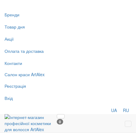
Бренди
Товар дня
Акції
Оплата та доставка
Контакти
Салон
краси
ArtAlex
Реєстрація
Вхід
UA
RU
0
Tog
navi