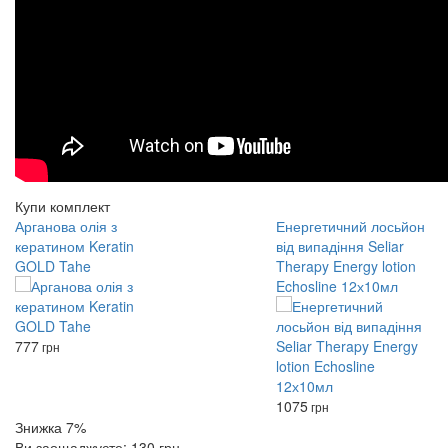
Купи комплект
Арганова олія з
Енергетичний лосьйон
кератином Keratin
від випадіння Seliar
GOLD Tahe
Therapy Energy lotion
Echosline 12х10мл
777
грн
1075
грн
Знижка 7%
Ви заощаджуєте: 130 грн