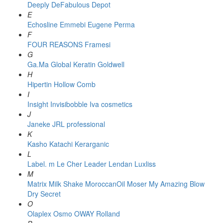
Deeply
DeFabulous
Depot
E
Echosline
Emmebi
Eugene Perma
F
FOUR REASONS
Framesi
G
Ga.Ma
Global Keratin
Goldwell
H
Hipertin
Hollow Comb
I
Insight
Invisibobble
Iva cosmetics
J
Janeke
JRL professional
K
Kasho
Katachi
Kerarganic
L
Label. m
Le Cher
Leader
Lendan
Luxliss
M
Matrix
Milk Shake
MoroccanOil
Moser
My Amazing Blow
Dry Secret
O
Olaplex
Osmo
OWAY Rolland