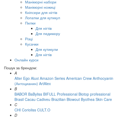
Манікюрні набори
Манікюрні ножиці
Кніпсери для нігтів
Лопатки для кутикул
Пилки
Для нігтів
Для педикюру
Різці
Кусачки
Для кутикули
Для нігтів
Онлайн курси
Пошук за брендом:
A
Alter Ego
Aluxi
Amazon Series
American Crew
Anthocyanin
(Антоцианин)
ArtAlex
B
BABOR
BaByliss
BIFULL Professional
Biotop professional
Brasil Cacau Сadiveu
Brazilian Blowout
Byothea Skin Care
C
CHI
Corioliss
CULT.O
D