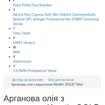
P
Palco
Profis
Pure Brazilian
S
Saryna Key (Сарина Кей)
Skin Doktors Cosmeceuticals
Spitzner
SPL Solinger Professional line
STMNT Grooming
Goods
T
Tahe
Tibolli
V
VIART (ВиАрт)
W
Wahl
X
Xiaomoxuan
Y
Y.S.PARK Professional
Yellow
Догляд за волоссям
Олії для волосся
Арганова олія з кератином Keratin GOLD Tahe
Арганова олія з