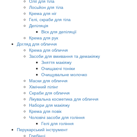
Олії для тіла
Лосьйон для тіла
Крема для ніг
Гелі, скраби для тіла
Депіляція
Віск для депіляції
Крема для рук
Догляд для обличчя
Крема для обличчя
Засоби для вмивання та демакіяжу
Зняття макіяжу
Очищаючі тоніки
Очищувальне молочко
Маски для обличчя
Хімічний пілінг
Скраби для обличчя
Лікувальна косметика для обличчя
Набори для макіяжу
Крема для повік
Чоловічі засоби для гоління
Гелі для гоління
Перукарський інструмент
Гребінці