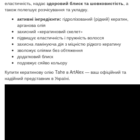
еластичність, надає
здоровий блиск та шовковистість
, а
також полегшує розчісування та укладку.
активні інгредієнти:
гідролізований (рідкий) кератин,
арганова олія
захисний «кератиновий скелет»
підвищує еластичність і пружність волосся
захисна ламінуюча дія з міцністю рідкого кератину
зволожує оліями без обтяження
додатковий блиск
подовжує сяйво кольору
Купити кератинову олію Tahe в ArtAlex — ваш офіційний та
надійний представник в Україні.