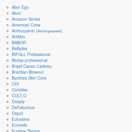
Alter Ego
Aluxi
Amazon Series
American Crew
Anthocyanin (Антоцианин)
ArtAlex
BABOR
BaByliss
BIFULL Professional
Biotop professional
Brasil Cacau Сadiveu
Brazilian Blowout
Byothea Skin Care
CHI
Corioliss
CULT.O
Deeply
DeFabulous
Depot
Echosline
Emmebi
Eugene Perma