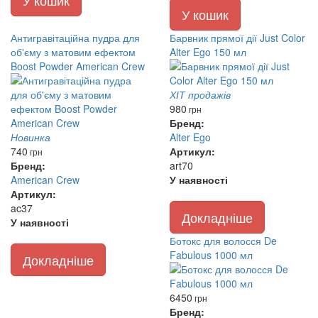
У кошик
У кошик
Антигравітаційна пудра для
Барвник прямої дії Just Color
об'єму з матовим ефектом
Alter Ego 150 мл
Boost Powder American Crew
ХІТ продажів
980
грн
Бренд:
Новинка
Alter Ego
740
Артикул:
грн
Бренд:
art70
American Crew
У наявності
Артикул:
ac37
Докладніше
У наявності
Ботокс для волосся De
Fabulous 1000 мл
Докладніше
6450
грн
Бренд: