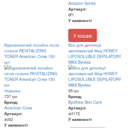
Amazon Series
Артикул:
df1
У наявності
У кошик
Відновлюючий лосьйон після
Віск для депіляції
гоління REVITALIZING
зволожуючий Мед HONEY
TONER American Crew 150
LIPOSOLUBLE DEPILATORY
мл
WAX Byotea
Новинка
95
грн
737
Бренд:
грн
Бренд:
Byothea Skin Care
American Crew
Артикул:
Артикул:
art172
ac62
У наявності
У наявності