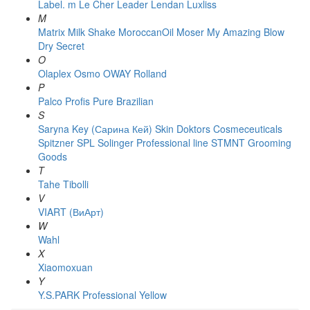
Label. m
Le Cher
Leader
Lendan
Luxliss
M
Matrix
Milk Shake
MoroccanOil
Moser
My Amazing Blow
Dry Secret
O
Olaplex
Osmo
OWAY Rolland
P
Palco
Profis
Pure Brazilian
S
Saryna Key (Сарина Кей)
Skin Doktors Cosmeceuticals
Spitzner
SPL Solinger Professional line
STMNT Grooming
Goods
T
Tahe
Tibolli
V
VIART (ВиАрт)
W
Wahl
X
Xiaomoxuan
Y
Y.S.PARK Professional
Yellow