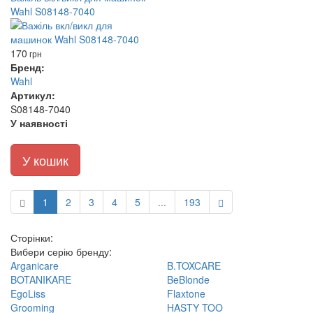
Wahl S08148-7040
170
грн
Бренд:
Wahl
Артикул:
S08148-7040
У наявності
У кошик
1
2
3
4
5
...
193
Сторінки:
Вибери серію бренду:
Arganicare
B.TOXCARE
BOTANIKARE
BeBlonde
EgoLiss
Flaxtone
Grooming
HASTY TOO