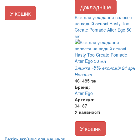
Докладніше
У кошик
Віск для укладання волосся
на водній основі Hasty Too
Create Pomade Alter Ego 50
мл
-5%
Знижка
економія 24 грн
Новинка
461
485
грн
Бренд:
Alter Ego
Артикул:
04187
У наявності
У кошик
Важіль вкл/викл для машинок