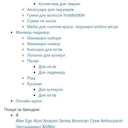
Косметика для тварин
Аксесуари для перукарів
Гумки для волосся Invisibobble
Сумки та чохли
Меблі для салонів краси, перукарні робочі місця
Манікюр-педикюр
Манікюрні набори
Манікюрні ножиці
Кніпсери для нігтів
Лопатки для кутикул
Пилки
Для нігтів
Для педикюру
Різці
Кусачки
Для кутикули
Для нігтів
Онлайн курси
Пошук за брендом:
A
Alter Ego
Aluxi
Amazon Series
American Crew
Anthocyanin
(Антоцианин)
ArtAlex