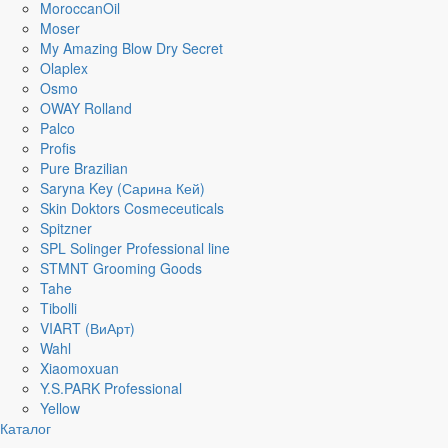
MoroccanOil
Moser
My Amazing Blow Dry Secret
Olaplex
Osmo
OWAY Rolland
Palco
Profis
Pure Brazilian
Saryna Key (Сарина Кей)
Skin Doktors Cosmeceuticals
Spitzner
SPL Solinger Professional line
STMNT Grooming Goods
Tahe
Tibolli
VIART (ВиАрт)
Wahl
Xiaomoxuan
Y.S.PARK Professional
Yellow
Каталог