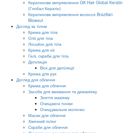
Кератинове випрямлення GK Hair Global Keratin
(Глобал Кератін)
Кератинове випрямлення волосся Brazilian
Blowout
Догляд за тілом
Крема для тіла
Олії для тіла
Лосьйон для тіла
Крема для ніг
Гелі, скраби для тіла
Депіляція
Віск для депіляції
Крема для рук
Догляд для обличчя
Крема для обличчя
Засоби для вмивання та демакіяжу
Зняття макіяжу
Очищаючі тоніки
Очищувальне молочко
Маски для обличчя
Хімічний пілінг
Скраби для обличчя