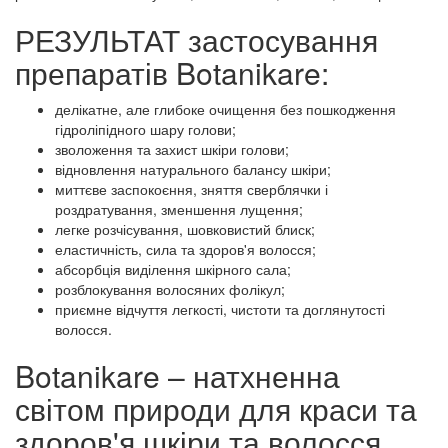
РЕЗУЛЬТАТ застосування
препаратів Botanikare:
делікатне, але глибоке очищення без пошкодження
гідроліпідного шару голови;
зволоження та захист шкіри голови;
відновлення натурального балансу шкіри;
миттєве заспокоєння, зняття сверблячки і
роздратування, зменшення лущення;
легке розчісування, шовковистий блиск;
еластичність, сила та здоров'я волосся;
абсорбція виділення шкірного сала;
розблокування волосяних фолікул;
приємне відчуття легкості, чистоти та доглянутості
волосся.
Botanikare – натхненна
світом природи для краси та
здоров'я шкіри та волосся.