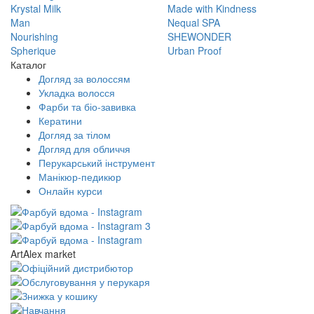
Krystal Milk
Made with Kindness
Man
Nequal SPA
Nourishing
SHEWONDER
Spherique
Urban Proof
Каталог
Догляд за волоссям
Укладка волосся
Фарби та біо-завивка
Кератини
Догляд за тілом
Догляд для обличчя
Перукарський інструмент
Манікюр-педикюр
Онлайн курси
ArtAlex market