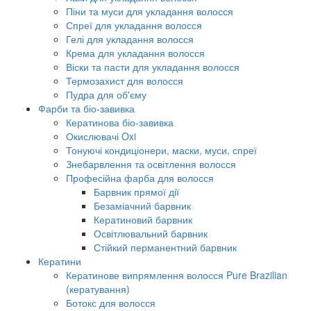
Піни та муси для укладання волосся
Спреї для укладання волосся
Гелі для укладання волосся
Крема для укладання волосся
Віски та пасти для укладання волосся
Термозахист для волосся
Пудра для об'єму
Фарби та біо-завивка
Кератинова біо-завивка
Окислювачі Oxi
Тонуючі кондиціонери, маски, муси, спреї
Знебарвлення та освітлення волосся
Професійна фарба для волосся
Барвник прямої дії
Безаміачний барвник
Кератиновий барвник
Освітлювальний барвник
Стійкий перманентний барвник
Кератини
Кератинове випрямлення волосся Pure Brazilian
(кератування)
Ботокс для волосся