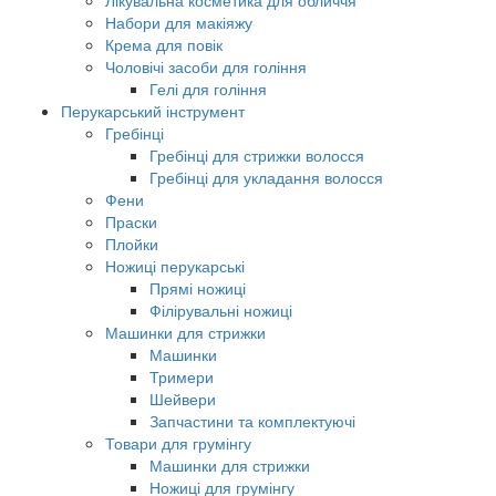
Лікувальна косметика для обличчя
Набори для макіяжу
Крема для повік
Чоловічі засоби для гоління
Гелі для гоління
Перукарський інструмент
Гребінці
Гребінці для стрижки волосся
Гребінці для укладання волосся
Фени
Праски
Плойки
Ножиці перукарські
Прямі ножиці
Філірувальні ножиці
Машинки для стрижки
Машинки
Тримери
Шейвери
Запчастини та комплектуючі
Товари для грумінгу
Машинки для стрижки
Ножиці для грумінгу