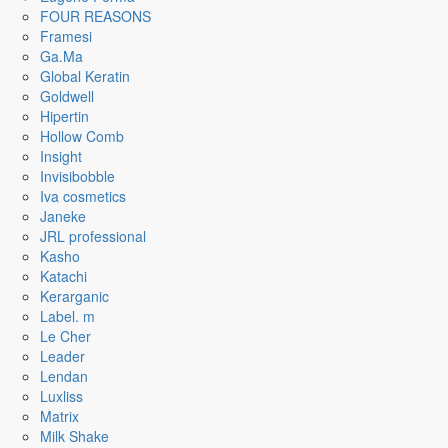
FOUR REASONS
Framesi
Ga.Ma
Global Keratin
Goldwell
Hipertin
Hollow Comb
Insight
Invisibobble
Iva cosmetics
Janeke
JRL professional
Kasho
Katachi
Kerarganic
Label. m
Le Cher
Leader
Lendan
Luxliss
Matrix
Milk Shake