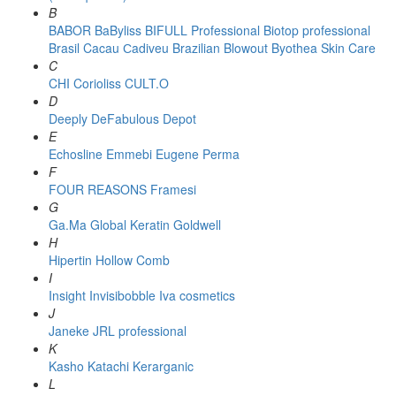
B
BABOR
BaByliss
BIFULL Professional
Biotop professional
Brasil Cacau Сadiveu
Brazilian Blowout
Byothea Skin Care
C
CHI
Corioliss
CULT.O
D
Deeply
DeFabulous
Depot
E
Echosline
Emmebi
Eugene Perma
F
FOUR REASONS
Framesi
G
Ga.Ma
Global Keratin
Goldwell
H
Hipertin
Hollow Comb
I
Insight
Invisibobble
Iva cosmetics
J
Janeke
JRL professional
K
Kasho
Katachi
Kerarganic
L