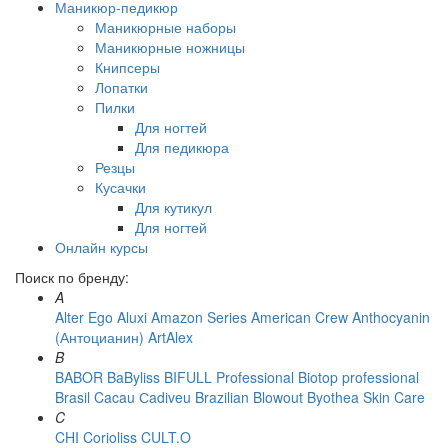
Маникюр-педикюр
Маникюрные наборы
Маникюрные ножницы
Книпсеры
Лопатки
Пилки
Для ногтей
Для педикюра
Резцы
Кусачки
Для кутикул
Для ногтей
Онлайн курсы
Поиск по бренду:
A
Alter Ego
Aluxi
Amazon Series
American Crew
Anthocyanin
(Антоцианин)
ArtAlex
B
BABOR
BaByliss
BIFULL Professional
Biotop professional
Brasil Cacau Сadiveu
Brazilian Blowout
Byothea Skin Care
C
CHI
Corioliss
CULT.O