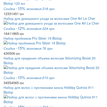
-15%
Скидка
экономия 218 грн
1233
1451
грн
Набор для домашнего ухода за волосами One Art Le Cher
-12%
Скидка
экономия 224 грн
1641
1865
грн
Набор пробников Pro Silver 19 Biotop
-15%
Скидка
экономия 76 грн
430
506
грн
Набор для придания объема волосам Volumizing Boost 20
Biotop
-15%
Скидка
экономия 610 грн
3455
4065
грн
Набор для волос с протеинами киноа Holiday Quinoa 911
Biotop
-15%