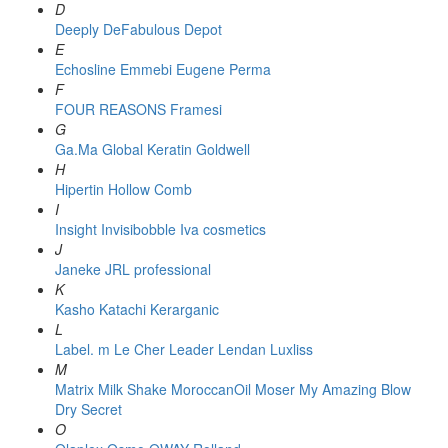
D
Deeply
DeFabulous
Depot
E
Echosline
Emmebi
Eugene Perma
F
FOUR REASONS
Framesi
G
Ga.Ma
Global Keratin
Goldwell
H
Hipertin
Hollow Comb
I
Insight
Invisibobble
Iva cosmetics
J
Janeke
JRL professional
K
Kasho
Katachi
Kerarganic
L
Label. m
Le Cher
Leader
Lendan
Luxliss
M
Matrix
Milk Shake
MoroccanOil
Moser
My Amazing Blow
Dry Secret
O