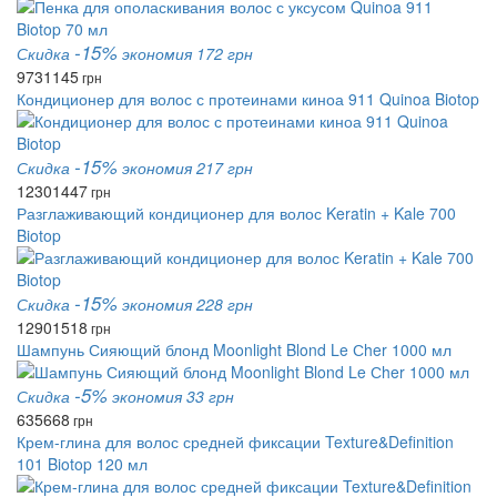
-15%
Скидка
экономия 172 грн
973
1145
грн
Кондиционер для волос с протеинами киноа 911 Quinoa Biotop
-15%
Скидка
экономия 217 грн
1230
1447
грн
Разглаживающий кондиционер для волос Keratin + Kale 700
Biotop
-15%
Скидка
экономия 228 грн
1290
1518
грн
Шампунь Сияющий блонд Moonlight Blond Le Сher 1000 мл
-5%
Скидка
экономия 33 грн
635
668
грн
Крем-глина для волос средней фиксации Texture&Definition
101 Biotop 120 мл