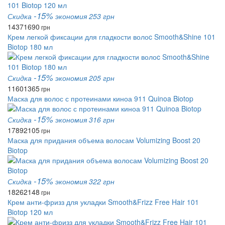
-15%
Скидка
экономия 253 грн
1437
1690
грн
Крем легкой фиксации для гладкости волоc Smooth&Shine 101
Biotop 180 мл
-15%
Скидка
экономия 205 грн
1160
1365
грн
Маска для волос с протеинами киноа 911 Quinoa Biotop
-15%
Скидка
экономия 316 грн
1789
2105
грн
Маска для придания объема волосам Volumizing Boost 20
Biotop
-15%
Скидка
экономия 322 грн
1826
2148
грн
Крем анти-фризз для укладки Smooth&Frizz Free Hair 101
Biotop 120 мл