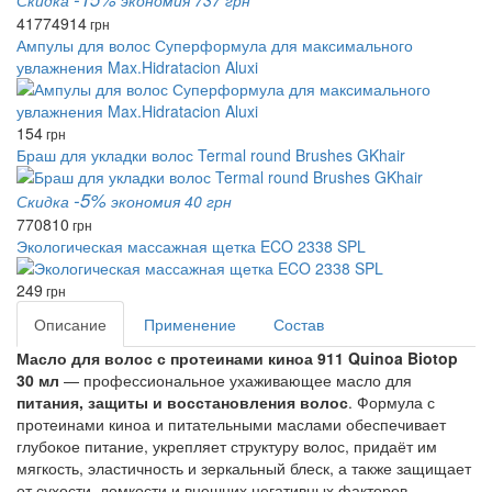
Скидка
экономия 737 грн
4177
4914
грн
Ампулы для волос Суперформула для максимального
увлажнения Max.Hidratacion Aluxi
154
грн
Браш для укладки волос Termal round Brushes GKhair
-5%
Скидка
экономия 40 грн
770
810
грн
Экологическая массажная щетка ECO 2338 SPL
249
грн
Описание
Применение
Состав
Масло для волос с протеинами киноа 911 Quinoa Biotop
30 мл
— профессиональное ухаживающее масло для
питания, защиты и восстановления волос
. Формула с
протеинами киноа и питательными маслами обеспечивает
глубокое питание, укрепляет структуру волос, придаёт им
мягкость, эластичность и зеркальный блеск, а также защищает
от сухости, ломкости и внешних негативных факторов.