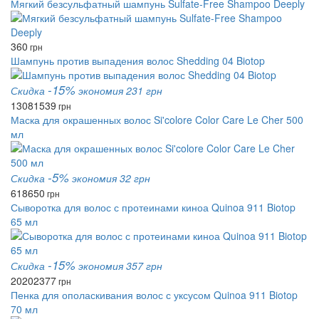
Мягкий безсульфатный шампунь Sulfate-Free Shampoo Deeply
360
грн
Шампунь против выпадения волос Shedding 04 Biotop
-15%
Скидка
экономия 231 грн
1308
1539
грн
Маска для окрашенных волос Si'colore Color Care Le Cher 500
мл
-5%
Скидка
экономия 32 грн
618
650
грн
Сыворотка для волос с протеинами киноа Quinoa 911 Biotop
65 мл
-15%
Скидка
экономия 357 грн
2020
2377
грн
Пенка для ополаскивания волос с уксусом Quinoa 911 Biotop
70 мл