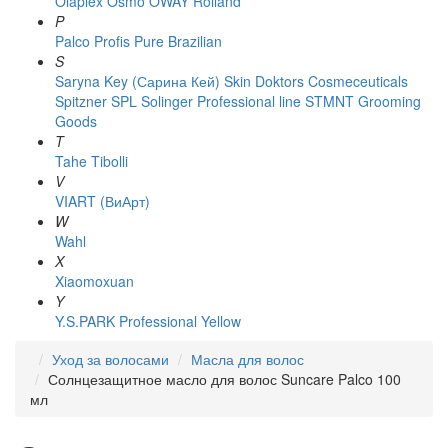
Olaplex
Osmo
OWAY Rolland
P
Palco
Profis
Pure Brazilian
S
Saryna Key (Сарина Кей)
Skin Doktors Cosmeceuticals
Spitzner
SPL Solinger Professional line
STMNT Grooming
Goods
T
Tahe
Tibolli
V
VIART (ВиАрт)
W
Wahl
X
Xiaomoxuan
Y
Y.S.PARK Professional
Yellow
Уход за волосами
Масла для волос
Солнцезащитное масло для волос Suncare Palco 100
мл