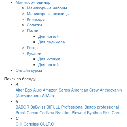
Маникюр-педикюр
Маникюрные наборы
Маникюрные ножницы
Книпсеры
Лопатки
Пилки
Для ногтей
Для педикюра
Резцы
Кусачки
Для кутикул
Для ногтей
Онлайн курсы
Поиск по бренду:
A
Alter Ego
Aluxi
Amazon Series
American Crew
Anthocyanin
(Антоцианин)
ArtAlex
B
BABOR
BaByliss
BIFULL Professional
Biotop professional
Brasil Cacau Сadiveu
Brazilian Blowout
Byothea Skin Care
C
CHI
Corioliss
CULT.O