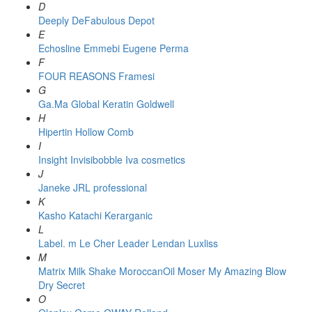
D
Deeply
DeFabulous
Depot
E
Echosline
Emmebi
Eugene Perma
F
FOUR REASONS
Framesi
G
Ga.Ma
Global Keratin
Goldwell
H
Hipertin
Hollow Comb
I
Insight
Invisibobble
Iva cosmetics
J
Janeke
JRL professional
K
Kasho
Katachi
Kerarganic
L
Label. m
Le Cher
Leader
Lendan
Luxliss
M
Matrix
Milk Shake
MoroccanOil
Moser
My Amazing Blow
Dry Secret
O