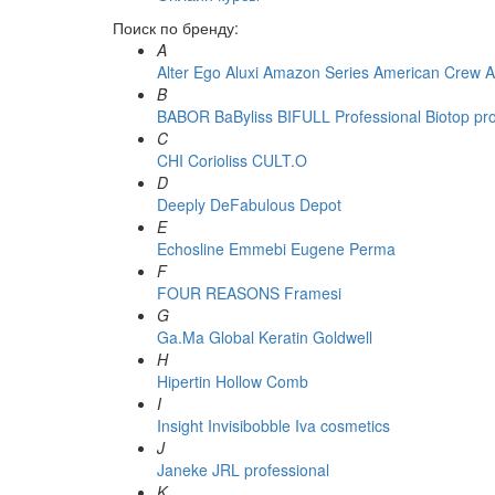
Поиск по бренду:
A
Alter Ego
Aluxi
Amazon Series
American Crew
A
B
BABOR
BaByliss
BIFULL Professional
Biotop pr
C
CHI
Corioliss
CULT.O
D
Deeply
DeFabulous
Depot
E
Echosline
Emmebi
Eugene Perma
F
FOUR REASONS
Framesi
G
Ga.Ma
Global Keratin
Goldwell
H
Hipertin
Hollow Comb
I
Insight
Invisibobble
Iva cosmetics
J
Janeke
JRL professional
K