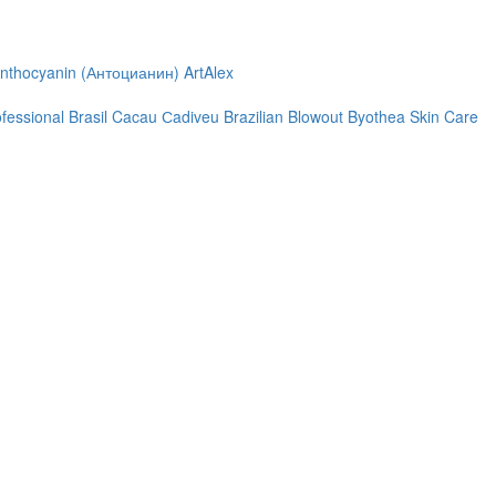
nthocyanin (Антоцианин)
ArtAlex
ofessional
Brasil Cacau Сadiveu
Brazilian Blowout
Byothea Skin Care