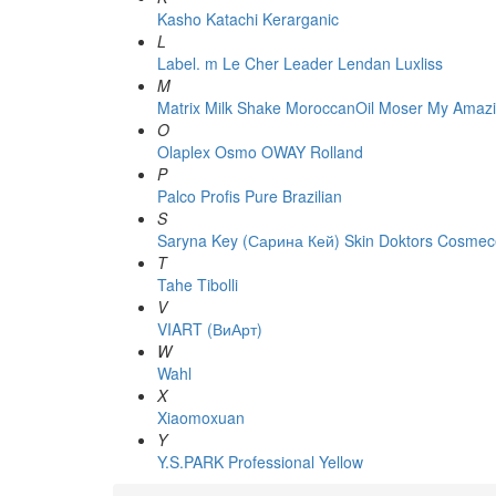
Kasho
Katachi
Kerarganic
L
Label. m
Le Cher
Leader
Lendan
Luxliss
M
Matrix
Milk Shake
MoroccanOil
Moser
My Amazi
O
Olaplex
Osmo
OWAY Rolland
P
Palco
Profis
Pure Brazilian
S
Saryna Key (Сарина Кей)
Skin Doktors Cosmece
T
Tahe
Tibolli
V
VIART (ВиАрт)
W
Wahl
X
Xiaomoxuan
Y
Y.S.PARK Professional
Yellow