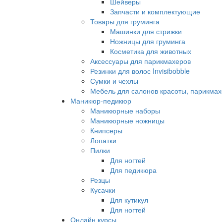
Шейверы
Запчасти и комплектующие
Товары для груминга
Машинки для стрижки
Ножницы для груминга
Косметика для животных
Аксессуары для парикмахеров
Резинки для волос Invisibobble
Сумки и чехлы
Мебель для салонов красоты, парикмах
Маникюр-педикюр
Маникюрные наборы
Маникюрные ножницы
Книпсеры
Лопатки
Пилки
Для ногтей
Для педикюра
Резцы
Кусачки
Для кутикул
Для ногтей
Онлайн курсы