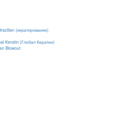
azilian (кератирование)
l Keratin (Глобал Кератин)
an Blowout