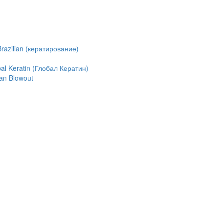
azilian (кератирование)
l Keratin (Глобал Кератин)
an Blowout