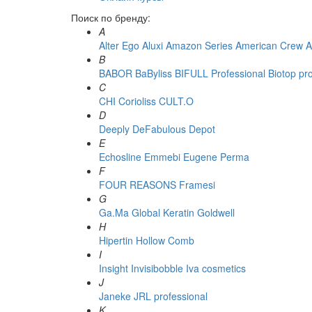
Поиск по бренду:
A
Alter Ego
Aluxi
Amazon Series
American Crew
A
B
BABOR
BaByliss
BIFULL Professional
Biotop pr
C
CHI
Corioliss
CULT.O
D
Deeply
DeFabulous
Depot
E
Echosline
Emmebi
Eugene Perma
F
FOUR REASONS
Framesi
G
Ga.Ma
Global Keratin
Goldwell
H
Hipertin
Hollow Comb
I
Insight
Invisibobble
Iva cosmetics
J
Janeke
JRL professional
K