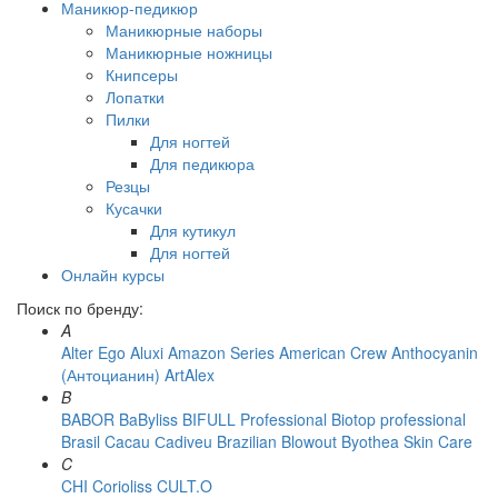
Маникюр-педикюр
Маникюрные наборы
Маникюрные ножницы
Книпсеры
Лопатки
Пилки
Для ногтей
Для педикюра
Резцы
Кусачки
Для кутикул
Для ногтей
Онлайн курсы
Поиск по бренду:
A
Alter Ego
Aluxi
Amazon Series
American Crew
Anthocyanin
(Антоцианин)
ArtAlex
B
BABOR
BaByliss
BIFULL Professional
Biotop professional
Brasil Cacau Сadiveu
Brazilian Blowout
Byothea Skin Care
C
CHI
Corioliss
CULT.O