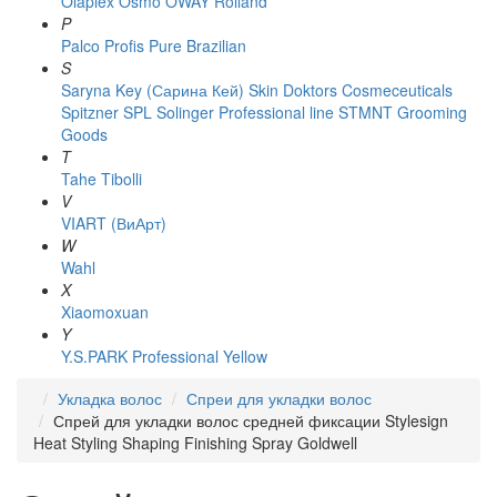
Olaplex
Osmo
OWAY Rolland
P
Palco
Profis
Pure Brazilian
S
Saryna Key (Сарина Кей)
Skin Doktors Cosmeceuticals
Spitzner
SPL Solinger Professional line
STMNT Grooming
Goods
T
Tahe
Tibolli
V
VIART (ВиАрт)
W
Wahl
X
Xiaomoxuan
Y
Y.S.PARK Professional
Yellow
Укладка волос
Спреи для укладки волос
Спрей для укладки волос средней фиксации Stylesign
Heat Styling Shaping Finishing Spray Goldwell