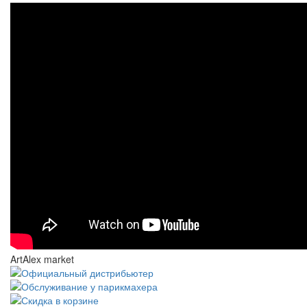
ArtAlex market