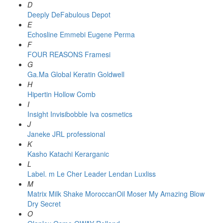
D
Deeply
DeFabulous
Depot
E
Echosline
Emmebi
Eugene Perma
F
FOUR REASONS
Framesi
G
Ga.Ma
Global Keratin
Goldwell
H
Hipertin
Hollow Comb
I
Insight
Invisibobble
Iva cosmetics
J
Janeke
JRL professional
K
Kasho
Katachi
Kerarganic
L
Label. m
Le Cher
Leader
Lendan
Luxliss
M
Matrix
Milk Shake
MoroccanOil
Moser
My Amazing Blow
Dry Secret
O