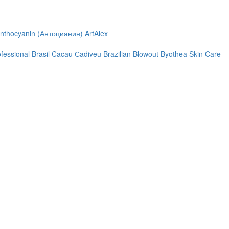
nthocyanin (Антоцианин)
ArtAlex
ofessional
Brasil Cacau Сadiveu
Brazilian Blowout
Byothea Skin Care