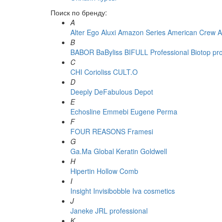
Поиск по бренду:
A
Alter Ego
Aluxi
Amazon Series
American Crew
A
B
BABOR
BaByliss
BIFULL Professional
Biotop pr
C
CHI
Corioliss
CULT.O
D
Deeply
DeFabulous
Depot
E
Echosline
Emmebi
Eugene Perma
F
FOUR REASONS
Framesi
G
Ga.Ma
Global Keratin
Goldwell
H
Hipertin
Hollow Comb
I
Insight
Invisibobble
Iva cosmetics
J
Janeke
JRL professional
K