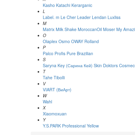
Kasho
Katachi
Kerarganic
L
Label. m
Le Cher
Leader
Lendan
Luxliss
M
Matrix
Milk Shake
MoroccanOil
Moser
My Amazi
O
Olaplex
Osmo
OWAY Rolland
P
Palco
Profis
Pure Brazilian
S
Saryna Key (Сарина Кей)
Skin Doktors Cosmece
T
Tahe
Tibolli
V
VIART (ВиАрт)
W
Wahl
X
Xiaomoxuan
Y
Y.S.PARK Professional
Yellow