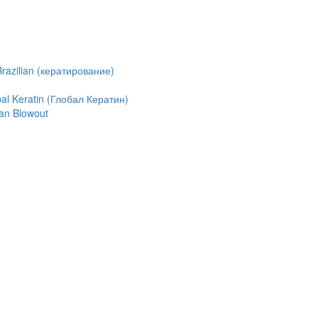
azilian (кератирование)
l Keratin (Глобал Кератин)
an Blowout