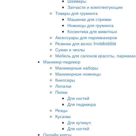
Шейверы
Запчасти и комплектующие
Товары для груминга
Машинки для стрижки
Ножницы для груминга
Косметика для животных
Аксессуары для парикмахеров
Резинки для волос Invisibobble
Сумки и чехлы
Мебель для салонов красоты, парикмах
Маникюр-педикюр
Маникюрные наборы
Маникюрные ножницы
Книпсеры
Лопатки
Пилки
Для ногтей
Для педикюра
Резцы
Кусачки
Для кутикул
Для ногтей
Онлайн курсы