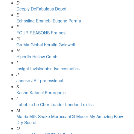
D
Deeply
DeFabulous
Depot
E
Echosline
Emmebi
Eugene Perma
F
FOUR REASONS
Framesi
G
Ga.Ma
Global Keratin
Goldwell
H
Hipertin
Hollow Comb
I
Insight
Invisibobble
Iva cosmetics
J
Janeke
JRL professional
K
Kasho
Katachi
Kerarganic
L
Label. m
Le Cher
Leader
Lendan
Luxliss
M
Matrix
Milk Shake
MoroccanOil
Moser
My Amazing Blow
Dry Secret
O