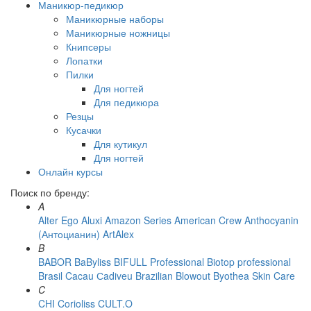
Маникюр-педикюр
Маникюрные наборы
Маникюрные ножницы
Книпсеры
Лопатки
Пилки
Для ногтей
Для педикюра
Резцы
Кусачки
Для кутикул
Для ногтей
Онлайн курсы
Поиск по бренду:
A
Alter Ego
Aluxi
Amazon Series
American Crew
Anthocyanin
(Антоцианин)
ArtAlex
B
BABOR
BaByliss
BIFULL Professional
Biotop professional
Brasil Cacau Сadiveu
Brazilian Blowout
Byothea Skin Care
C
CHI
Corioliss
CULT.O