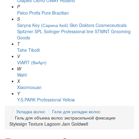
Olaplex
Osmo
OWAY Rolland
P
Palco
Profis
Pure Brazilian
S
Saryna Key (Сарина Кей)
Skin Doktors Cosmeceuticals
Spitzner
SPL Solinger Professional line
STMNT Grooming
Goods
T
Tahe
Tibolli
V
VIART (ВиАрт)
W
Wahl
X
Xiaomoxuan
Y
Y.S.PARK Professional
Yellow
Укладка волос
Гели для укладки волос
Гель для объема волос экстрасильной фиксации
Stylesign Texture Lagoom Jam Goldwell