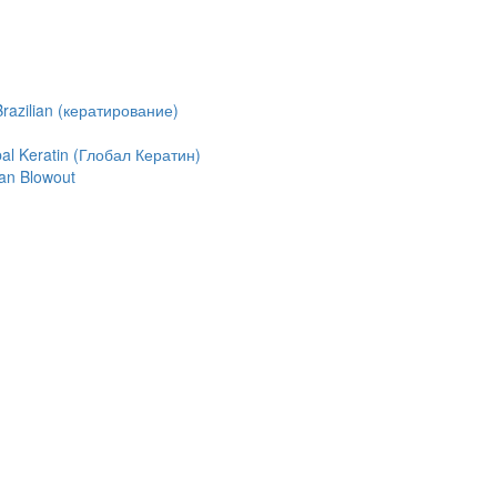
azilian (кератирование)
l Keratin (Глобал Кератин)
an Blowout