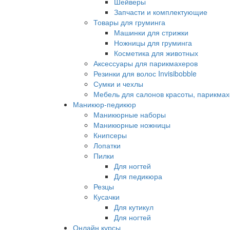
Шейверы
Запчасти и комплектующие
Товары для груминга
Машинки для стрижки
Ножницы для груминга
Косметика для животных
Аксессуары для парикмахеров
Резинки для волос Invisibobble
Сумки и чехлы
Мебель для салонов красоты, парикмах
Маникюр-педикюр
Маникюрные наборы
Маникюрные ножницы
Книпсеры
Лопатки
Пилки
Для ногтей
Для педикюра
Резцы
Кусачки
Для кутикул
Для ногтей
Онлайн курсы