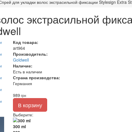
Спрей для укладки волос экстрасильной фиксации Stylesign Extra St
олос экстрасильной фиксац
dwell
Код товара:
art964
Производитель:
Goldwell
Наличие:
Есть в наличии
Страна производства:
Германия
989
грн
В корзину
Выберите
:
300 ml