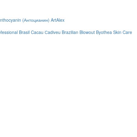
nthocyanin (Антоцианин)
ArtAlex
ofessional
Brasil Cacau Сadiveu
Brazilian Blowout
Byothea Skin Care