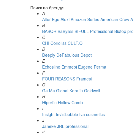
Поиск по бренду:
A
Alter Ego
Aluxi
Amazon Series
American Crew
A
B
BABOR
BaByliss
BIFULL Professional
Biotop pr
C
CHI
Corioliss
CULT.O
D
Deeply
DeFabulous
Depot
E
Echosline
Emmebi
Eugene Perma
F
FOUR REASONS
Framesi
G
Ga.Ma
Global Keratin
Goldwell
H
Hipertin
Hollow Comb
I
Insight
Invisibobble
Iva cosmetics
J
Janeke
JRL professional
K