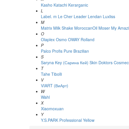
Kasho
Katachi
Kerarganic
L
Label. m
Le Cher
Leader
Lendan
Luxliss
M
Matrix
Milk Shake
MoroccanOil
Moser
My Amazi
O
Olaplex
Osmo
OWAY Rolland
P
Palco
Profis
Pure Brazilian
S
Saryna Key (Сарина Кей)
Skin Doktors Cosmece
T
Tahe
Tibolli
V
VIART (ВиАрт)
W
Wahl
X
Xiaomoxuan
Y
Y.S.PARK Professional
Yellow