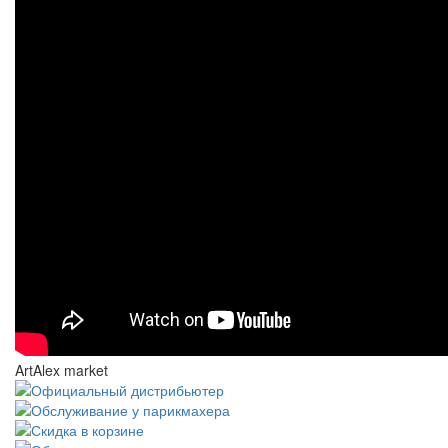
ArtAlex market