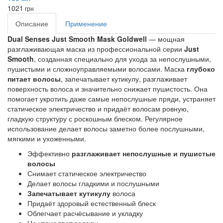
1021
грн
Описание
Применение
Dual Senses Just Smooth Mask Goldwell
 — мощная 
разглаживающая маска из профессиональной серии 
Just 
Smooth
, созданная специально для ухода за непослушными, 
пушистыми и сложноуправляемыми волосами. Маска 
глубоко 
питает волосы
, запечатывает кутикулу, разглаживает 
поверхность волоса и значительно снижает пушистость. Она 
помогает укротить даже самые непослушные пряди, устраняет 
статическое электричество и придаёт волосам ровную, 
гладкую структуру с роскошным блеском. Регулярное 
использование делает волосы заметно более послушными, 
мягкими и ухоженными.
Эффективно
разглаживает непослушные и пушистые
волосы
Снимает статическое электричество
Делает волосы гладкими и послушными
Запечатывает кутикулу
волоса
Придаёт здоровый естественный блеск
Облегчает расчёсывание и укладку