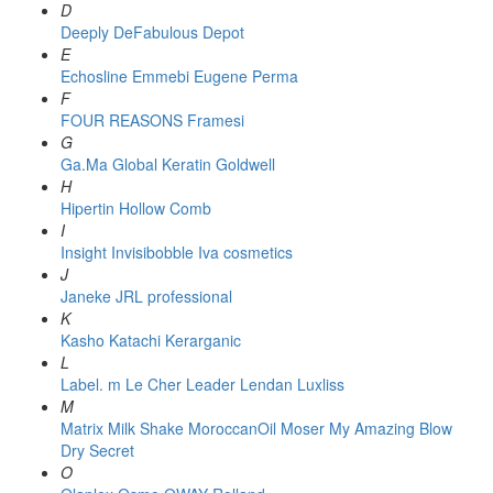
D
Deeply
DeFabulous
Depot
E
Echosline
Emmebi
Eugene Perma
F
FOUR REASONS
Framesi
G
Ga.Ma
Global Keratin
Goldwell
H
Hipertin
Hollow Comb
I
Insight
Invisibobble
Iva cosmetics
J
Janeke
JRL professional
K
Kasho
Katachi
Kerarganic
L
Label. m
Le Cher
Leader
Lendan
Luxliss
M
Matrix
Milk Shake
MoroccanOil
Moser
My Amazing Blow
Dry Secret
O