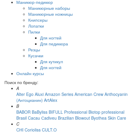
Маникюр-педикюр
Маникюрные наборы
Маникюрные ножницы
Книпсеры
Лопатки
Пилки
Для ногтей
Для педикюра
Резцы
Кусачки
Для кутикул
Для ногтей
Онлайн курсы
Поиск по бренду:
A
Alter Ego
Aluxi
Amazon Series
American Crew
Anthocyanin
(Антоцианин)
ArtAlex
B
BABOR
BaByliss
BIFULL Professional
Biotop professional
Brasil Cacau Сadiveu
Brazilian Blowout
Byothea Skin Care
C
CHI
Corioliss
CULT.O