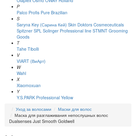
Olaplex
Osmo
OWAY Rolland
P
Palco
Profis
Pure Brazilian
S
Saryna Key (Сарина Кей)
Skin Doktors Cosmeceuticals
Spitzner
SPL Solinger Professional line
STMNT Grooming
Goods
T
Tahe
Tibolli
V
VIART (ВиАрт)
W
Wahl
X
Xiaomoxuan
Y
Y.S.PARK Professional
Yellow
Уход за волосами
Маски для волос
Маска для разглаживания непослушных волос
Dualsenses Just Smooth Goldwell