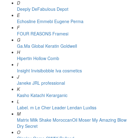
D
Deeply
DeFabulous
Depot
E
Echosline
Emmebi
Eugene Perma
F
FOUR REASONS
Framesi
G
Ga.Ma
Global Keratin
Goldwell
H
Hipertin
Hollow Comb
I
Insight
Invisibobble
Iva cosmetics
J
Janeke
JRL professional
K
Kasho
Katachi
Kerarganic
L
Label. m
Le Cher
Leader
Lendan
Luxliss
M
Matrix
Milk Shake
MoroccanOil
Moser
My Amazing Blow
Dry Secret
O