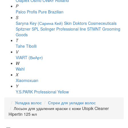
Olaplex
Osmo
OWAY Rolland
P
Palco
Profis
Pure Brazilian
S
Saryna Key (Сарина Кей)
Skin Doktors Cosmeceuticals
Spitzner
SPL Solinger Professional line
STMNT Grooming
Goods
T
Tahe
Tibolli
V
VIART (ВиАрт)
W
Wahl
X
Xiaomoxuan
Y
Y.S.PARK Professional
Yellow
Укладка волос
Спреи для укладки волос
Лосьон для удаления краски с кожи Utopik Cleaner
Hipertin 125 мл