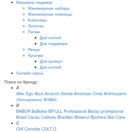
Маникюр-педикюр
Маникюрные наборы
Маникюрные ножницы
Книпсеры
Лопатки
Пилки
Для ногтей
Для педикюра
Резцы
Кусачки
Для кутикул
Для ногтей
Онлайн курсы
Поиск по бренду:
A
Alter Ego
Aluxi
Amazon Series
American Crew
Anthocyanin
(Антоцианин)
ArtAlex
B
BABOR
BaByliss
BIFULL Professional
Biotop professional
Brasil Cacau Сadiveu
Brazilian Blowout
Byothea Skin Care
C
CHI
Corioliss
CULT.O