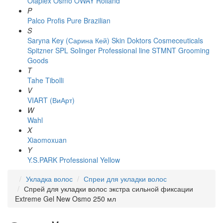
Olaplex
Osmo
OWAY Rolland
P
Palco
Profis
Pure Brazilian
S
Saryna Key (Сарина Кей)
Skin Doktors Cosmeceuticals
Spitzner
SPL Solinger Professional line
STMNT Grooming
Goods
T
Tahe
Tibolli
V
VIART (ВиАрт)
W
Wahl
X
Xiaomoxuan
Y
Y.S.PARK Professional
Yellow
Укладка волос
Спреи для укладки волос
Спрей для укладки волос экстра сильной фиксации
Extreme Gel New Osmo 250 мл