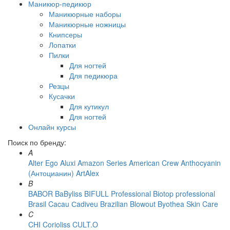
Маникюр-педикюр
Маникюрные наборы
Маникюрные ножницы
Книпсеры
Лопатки
Пилки
Для ногтей
Для педикюра
Резцы
Кусачки
Для кутикул
Для ногтей
Онлайн курсы
Поиск по бренду:
A
Alter Ego
Aluxi
Amazon Series
American Crew
Anthocyanin
(Антоцианин)
ArtAlex
B
BABOR
BaByliss
BIFULL Professional
Biotop professional
Brasil Cacau Сadiveu
Brazilian Blowout
Byothea Skin Care
C
CHI
Corioliss
CULT.O