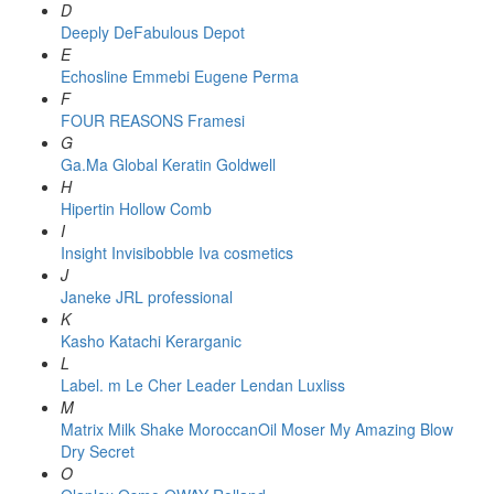
D
Deeply
DeFabulous
Depot
E
Echosline
Emmebi
Eugene Perma
F
FOUR REASONS
Framesi
G
Ga.Ma
Global Keratin
Goldwell
H
Hipertin
Hollow Comb
I
Insight
Invisibobble
Iva cosmetics
J
Janeke
JRL professional
K
Kasho
Katachi
Kerarganic
L
Label. m
Le Cher
Leader
Lendan
Luxliss
M
Matrix
Milk Shake
MoroccanOil
Moser
My Amazing Blow
Dry Secret
O