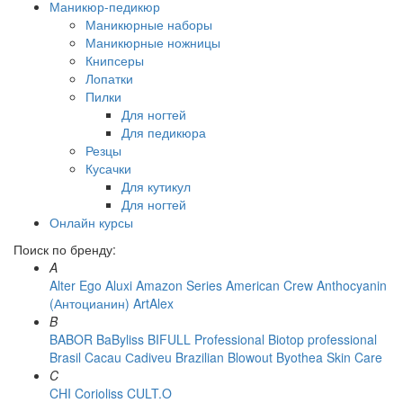
Маникюр-педикюр
Маникюрные наборы
Маникюрные ножницы
Книпсеры
Лопатки
Пилки
Для ногтей
Для педикюра
Резцы
Кусачки
Для кутикул
Для ногтей
Онлайн курсы
Поиск по бренду:
A
Alter Ego
Aluxi
Amazon Series
American Crew
Anthocyanin
(Антоцианин)
ArtAlex
B
BABOR
BaByliss
BIFULL Professional
Biotop professional
Brasil Cacau Сadiveu
Brazilian Blowout
Byothea Skin Care
C
CHI
Corioliss
CULT.O