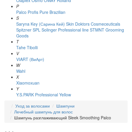
Olaplex
Osmo
OWAY Rolland
P
Palco
Profis
Pure Brazilian
S
Saryna Key (Сарина Кей)
Skin Doktors Cosmeceuticals
Spitzner
SPL Solinger Professional line
STMNT Grooming
Goods
T
Tahe
Tibolli
V
VIART (ВиАрт)
W
Wahl
X
Xiaomoxuan
Y
Y.S.PARK Professional
Yellow
Уход за волосами
Шампуни
Лечебный шампунь для волос
Шампунь разглаживающий Sleek Smoothing Palco