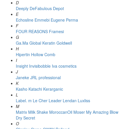
D
Deeply
DeFabulous
Depot
E
Echosline
Emmebi
Eugene Perma
F
FOUR REASONS
Framesi
G
Ga.Ma
Global Keratin
Goldwell
H
Hipertin
Hollow Comb
I
Insight
Invisibobble
Iva cosmetics
J
Janeke
JRL professional
K
Kasho
Katachi
Kerarganic
L
Label. m
Le Cher
Leader
Lendan
Luxliss
M
Matrix
Milk Shake
MoroccanOil
Moser
My Amazing Blow
Dry Secret
O