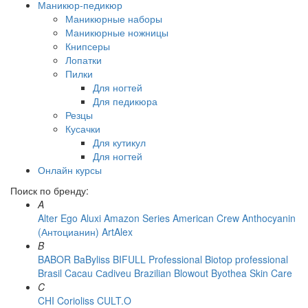
Маникюр-педикюр
Маникюрные наборы
Маникюрные ножницы
Книпсеры
Лопатки
Пилки
Для ногтей
Для педикюра
Резцы
Кусачки
Для кутикул
Для ногтей
Онлайн курсы
Поиск по бренду:
A
Alter Ego
Aluxi
Amazon Series
American Crew
Anthocyanin
(Антоцианин)
ArtAlex
B
BABOR
BaByliss
BIFULL Professional
Biotop professional
Brasil Cacau Сadiveu
Brazilian Blowout
Byothea Skin Care
C
CHI
Corioliss
CULT.O