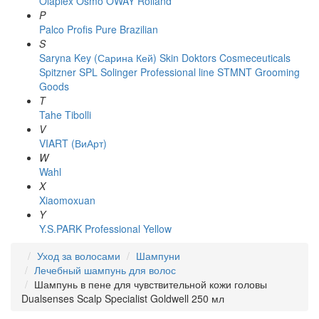
Olaplex
Osmo
OWAY Rolland
P
Palco
Profis
Pure Brazilian
S
Saryna Key (Сарина Кей)
Skin Doktors Cosmeceuticals
Spitzner
SPL Solinger Professional line
STMNT Grooming
Goods
T
Tahe
Tibolli
V
VIART (ВиАрт)
W
Wahl
X
Xiaomoxuan
Y
Y.S.PARK Professional
Yellow
Уход за волосами
Шампуни
Лечебный шампунь для волос
Шампунь в пене для чувствительной кожи головы
Dualsenses Scalp Specialist Goldwell 250 мл