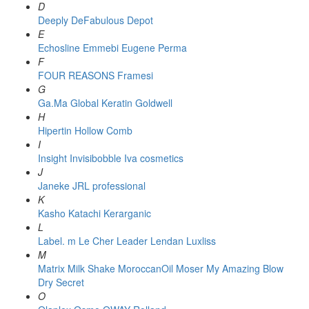
D
Deeply
DeFabulous
Depot
E
Echosline
Emmebi
Eugene Perma
F
FOUR REASONS
Framesi
G
Ga.Ma
Global Keratin
Goldwell
H
Hipertin
Hollow Comb
I
Insight
Invisibobble
Iva cosmetics
J
Janeke
JRL professional
K
Kasho
Katachi
Kerarganic
L
Label. m
Le Cher
Leader
Lendan
Luxliss
M
Matrix
Milk Shake
MoroccanOil
Moser
My Amazing Blow
Dry Secret
O