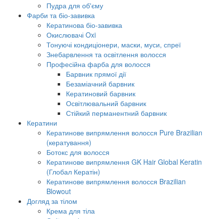
Пудра для об'єму
Фарби та біо-завивка
Кератинова біо-завивка
Окислювачі Oxi
Тонуючі кондиціонери, маски, муси, спреї
Знебарвлення та освітлення волосся
Професійна фарба для волосся
Барвник прямої дії
Безаміачний барвник
Кератиновий барвник
Освітлювальний барвник
Стійкий перманентний барвник
Кератини
Кератинове випрямлення волосся Pure Brazilian
(кератування)
Ботокс для волосся
Кератинове випрямлення GK Hair Global Keratin
(Глобал Кератін)
Кератинове випрямлення волосся Brazilian
Blowout
Догляд за тілом
Крема для тіла