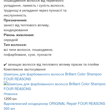
пошкодження волосся від термічного
укладання, ламкість і сухість волосся,
труднощі в укладанні через пухнасті та
неслухняність
Призначення:
захист від теплового впливу,
кондиціювання
Рівень живлення:
середній
Тип волосся:
всі типи волосся, пошкоджене,
пофарбоване, сухе, пухнасте
✔️ захищає волосся від теплового впливу праски та плойки
Комплексне застосування
Шампунь для фарбованного волосся Brilliant Color Shampoo
FOUR REASONS
Новинка
1200
грн
Відновлюючий кондиціонер ORIGINAL Repair FOUR REASONS
300 мл