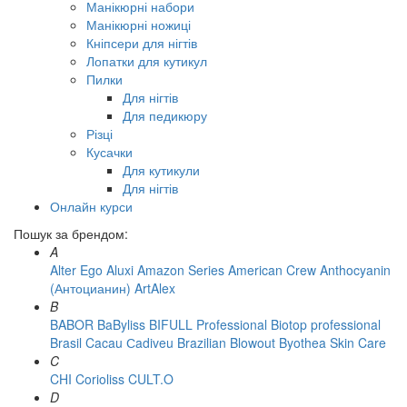
Манікюрні набори
Манікюрні ножиці
Кніпсери для нігтів
Лопатки для кутикул
Пилки
Для нігтів
Для педикюру
Різці
Кусачки
Для кутикули
Для нігтів
Онлайн курси
Пошук за брендом:
A
Alter Ego
Aluxi
Amazon Series
American Crew
Anthocyanin
(Антоцианин)
ArtAlex
B
BABOR
BaByliss
BIFULL Professional
Biotop professional
Brasil Cacau Сadiveu
Brazilian Blowout
Byothea Skin Care
C
CHI
Corioliss
CULT.O
D