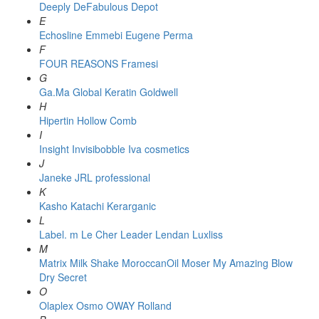
Deeply
DeFabulous
Depot
E
Echosline
Emmebi
Eugene Perma
F
FOUR REASONS
Framesi
G
Ga.Ma
Global Keratin
Goldwell
H
Hipertin
Hollow Comb
I
Insight
Invisibobble
Iva cosmetics
J
Janeke
JRL professional
K
Kasho
Katachi
Kerarganic
L
Label. m
Le Cher
Leader
Lendan
Luxliss
M
Matrix
Milk Shake
MoroccanOil
Moser
My Amazing Blow
Dry Secret
O
Olaplex
Osmo
OWAY Rolland