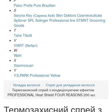
P
Palco
Profis
Pure Brazilian
S
Saryna Key (Сарина Кей)
Skin Doktors Cosmeceuticals
Spitzner
SPL Solinger Professional line
STMNT Grooming
Goods
T
Tahe
Tibolli
V
VIART (ВиАрт)
W
Wahl
X
Xiaomoxuan
Y
Y.S.PARK Professional
Yellow
Укладка волосся
Спреї для укладання волосся
Термозахисний спрей з кондиціонуючим ефектом
PROFESSIONAL Heat Shield FOUR REASONS 200 мл
Термозахисний спрей з