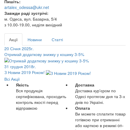
Пишіть:
artalex_odessa@ukr.net
Завжди раді зустрічі:
м. Одеса, вул. Базарна, 5/4
з 10.00-19.00, неділя вихідний
Акції
Новини
Статті
20 Січня 2025г.
Отримай додаткову знижку у кошику 3-5%
31 грудня 2018г.
З Новим 2019 Роком!
Всі Акції
Якість
Доставка
Вся продукція
Доставка кур'єром по
сертифікована, проходить
Одесі протягом дня та 3-х
контроль якості перед
днів по Україні.
відправкою
Оплата
Ви можете сплатити товар
готівкою при отриманні
або карткою в режимі on-