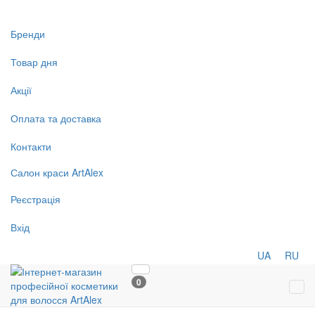
Бренди
Товар дня
Акції
Оплата та доставка
Контакти
Салон
краси
ArtAlex
Реєстрація
Вхід
UA
RU
0
Tog
navi