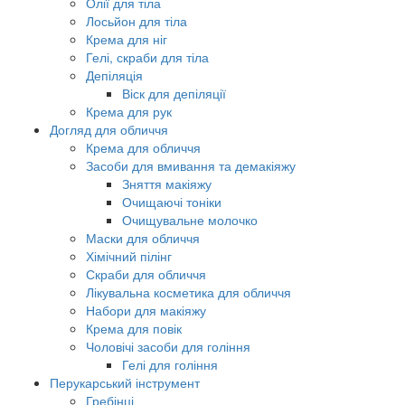
Олії для тіла
Лосьйон для тіла
Крема для ніг
Гелі, скраби для тіла
Депіляція
Віск для депіляції
Крема для рук
Догляд для обличчя
Крема для обличчя
Засоби для вмивання та демакіяжу
Зняття макіяжу
Очищаючі тоніки
Очищувальне молочко
Маски для обличчя
Хімічний пілінг
Скраби для обличчя
Лікувальна косметика для обличчя
Набори для макіяжу
Крема для повік
Чоловічі засоби для гоління
Гелі для гоління
Перукарський інструмент
Гребінці