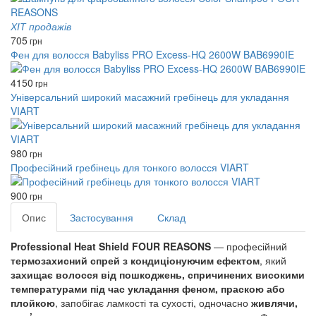
ХІТ продажів
705
грн
Фен для волосся Babyliss PRO Excess-HQ 2600W BAB6990IE
4150
грн
Універсальний широкий масажний гребінець для укладання
VIART
980
грн
Професійний гребінець для тонкого волосся VIART
900
грн
Опис
Застосування
Склад
Professional Heat Shield FOUR REASONS
— професійний
термозахисний спрей з кондиціонуючим ефектом
, який
захищає волосся від пошкоджень, спричинених високими
температурами під час укладання феном, праскою або
плойкою
, запобігає ламкості та сухості, одночасно
живлячи,