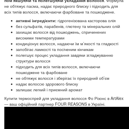
пом’якшуючи та полегшуючи укладання волосся
. Формула
не обтяжує пасма, надає природного блиску і підходить для
всіх типів волосся, включаючи фарбоване та пошкоджене.
активні інгредієнти:
гідрогенізована касторова олія
без сульфатів, парабенів, глютену та мінеральних олій
захищає волосся від пошкоджень, спричинених
високими температурами
кондиціонує волосся, надаючи їм м’якості та гладкості
запобігає ламкості та посіченим кінчикам
полегшує процес укладання завдяки згладжуванню
структури волосся
підходить для всіх типів волосся, включаючи
пошкоджене та фарбоване
не обтяжує волосся і зберігає їх природний об’єм
надає волоссю здорового блиску
залишає легкий і приємний аромат
Купити термоспрей для укладання волосся Фо Різонс в ArtAlex
— ваш офіційний партнер FOUR REASONS в Україні.