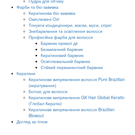
Пудра для об'єму
Фарби та біо-завивка
Кератинова біо-завивка
Окислювачі Oxi
Тонуючі кондиціонери, маски, муси, спреї
Знебарвлення та освітлення волосся
Професійна фарба для волосся
Барвник прямої дії
Безаміачний барвник
Кератиновий барвник
Освітлювальний барвник
Стійкий перманентний барвник
Кератини
Кератинове випрямлення волосся Pure Brazilian
(кератування)
Ботокс для волосся
Кератинове випрямлення GK Hair Global Keratin
(Глобал Кератін)
Кератинове випрямлення волосся Brazilian
Blowout
Догляд за тілом
Крема для тіла
Олії для тіла