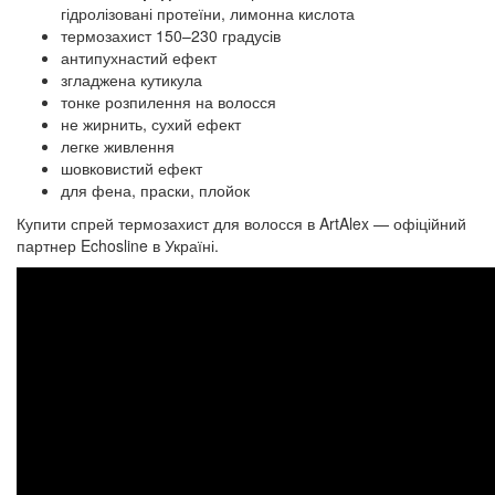
гідролізовані протеїни, лимонна кислота
термозахист 150–230 градусів
антипухнастий ефект
згладжена кутикула
тонке розпилення на волосся
не жирнить, сухий ефект
легке живлення
шовковистий ефект
для фена, праски, плойок
Купити спрей термозахист для волосся в ArtAlex — офіційний
партнер Echosline в Україні.