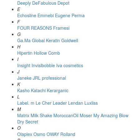
Deeply
DeFabulous
Depot
E
Echosline
Emmebi
Eugene Perma
F
FOUR REASONS
Framesi
G
Ga.Ma
Global Keratin
Goldwell
H
Hipertin
Hollow Comb
I
Insight
Invisibobble
Iva cosmetics
J
Janeke
JRL professional
K
Kasho
Katachi
Kerarganic
L
Label. m
Le Cher
Leader
Lendan
Luxliss
M
Matrix
Milk Shake
MoroccanOil
Moser
My Amazing Blow
Dry Secret
O
Olaplex
Osmo
OWAY Rolland