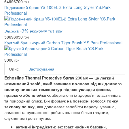
6499
6700
грн
Подовжений браш YS-100EL-2 Extra Long Styler Y.S.Park
Professional
-3%
Знижка
економія 181 грн
5869
6050
грн
Круглий браш чорний Carbon Tiger Brush Y.S.Park Professional
3000
грн
Опис
Застосування
Echosline Thermal Protective Spray
200 мл — це
легкий
несмиваний засіб, який захищає волосся від шкідливого
впливу високих температур під час укладки феном,
праскою або плойкою
, зберігаючи їх здоров’я, еластичність
та природний блиск. Він формує на поверхні волосся
тонку
захисну плівку
, яка допомагає запобігти пересушуванню,
ламкості та пухнастості, робить волосся більш гладким,
слухняним і доглянутим.
активні інгредієнти:
екстракт насіння бавовни,