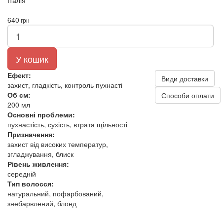
Італія
640
грн
У кошик
Ефект:
Види доставки
захист, гладкість, контроль пухнасті
Об єм:
Способи оплати
200 мл
Основні проблеми:
пухнастість, сухість, втрата щільності
Призначення:
захист від високих температур,
згладжування, блиск
Рівень живлення:
середній
Тип волосся:
натуральний, пофарбований,
знебарвлений, блонд