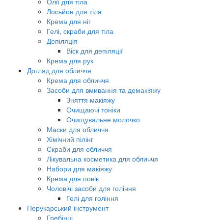
Олії для тіла
Лосьйон для тіла
Крема для ніг
Гелі, скраби для тіла
Депіляція
Віск для депіляції
Крема для рук
Догляд для обличчя
Крема для обличчя
Засоби для вмивання та демакіяжу
Зняття макіяжу
Очищаючі тоніки
Очищувальне молочко
Маски для обличчя
Хімічний пілінг
Скраби для обличчя
Лікувальна косметика для обличчя
Набори для макіяжу
Крема для повік
Чоловічі засоби для гоління
Гелі для гоління
Перукарський інструмент
Гребінці