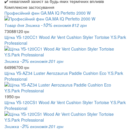
✔️ невагомий захист за будь-яких термічних впливів
Комплексне застосування
Професійний фен GA.MA IQ Perfetto 2000 W
-10%
Товар дня
Знижка
економія 812 грн
7308
8120
грн
Щітка YS-120CC1 Wood Air Vent Cushion Styler Tortoise Y.S.Park
Professional
-3%
Знижка
економія 201 грн
6499
6700
грн
Щітка YS-AZ34 Luster Aerozaurus Paddle Cushion Eco Y.S.Park
Professional
1950
грн
Щітка YS-120CS1 Wood Air Vent Cushion Styler Tortoise Y.S.Park
Professional
-3%
Знижка
економія 201 грн