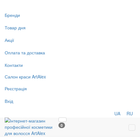
Бренди
Товар дня
Акції
Оплата та доставка
Контакти
Салон
краси
ArtAlex
Реєстрація
Вхід
UA
RU
0
Tog
navi