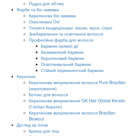
Пудра для об'єму
Фарби та біо-завивка
Кератинова біо-завивка
Окислювачі Oxi
Тонуючі кондиціонери, маски, муси, спреї
Знебарвлення та освітлення волосся
Професійна фарба для волосся
Барвник прямої дії
Безаміачний барвник
Кератиновий барвник
Освітлювальний барвник
Стійкий перманентний барвник
Кератини
Кератинове випрямлення волосся Pure Brazilian
(кератування)
Ботокс для волосся
Кератинове випрямлення GK Hair Global Keratin
(Глобал Кератін)
Кератинове випрямлення волосся Brazilian
Blowout
Догляд за тілом
Крема для тіла