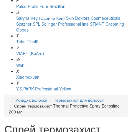
P
Palco
Profis
Pure Brazilian
S
Saryna Key (Сарина Кей)
Skin Doktors Cosmeceuticals
Spitzner
SPL Solinger Professional line
STMNT Grooming
Goods
T
Tahe
Tibolli
V
VIART (ВиАрт)
W
Wahl
X
Xiaomoxuan
Y
Y.S.PARK Professional
Yellow
Укладка волосся
Термозахист для волосся
Спрей термозахист Thermal Protective Spray Echosline
200 мл
Спрей термозахист