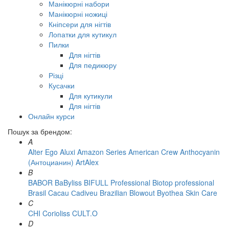
Манікюрні набори
Манікюрні ножиці
Кніпсери для нігтів
Лопатки для кутикул
Пилки
Для нігтів
Для педикюру
Різці
Кусачки
Для кутикули
Для нігтів
Онлайн курси
Пошук за брендом:
A
Alter Ego
Aluxi
Amazon Series
American Crew
Anthocyanin
(Антоцианин)
ArtAlex
B
BABOR
BaByliss
BIFULL Professional
Biotop professional
Brasil Cacau Сadiveu
Brazilian Blowout
Byothea Skin Care
C
CHI
Corioliss
CULT.O
D