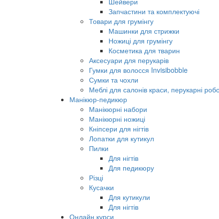
Шейвери
Запчастини та комплектуючі
Товари для грумінгу
Машинки для стрижки
Ножиці для грумінгу
Косметика для тварин
Аксесуари для перукарів
Гумки для волосся Invisibobble
Сумки та чохли
Меблі для салонів краси, перукарні робо
Манікюр-педикюр
Манікюрні набори
Манікюрні ножиці
Кніпсери для нігтів
Лопатки для кутикул
Пилки
Для нігтів
Для педикюру
Різці
Кусачки
Для кутикули
Для нігтів
Онлайн курси