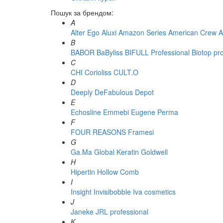
Пошук за брендом:
A
Alter Ego
Aluxi
Amazon Series
American Crew
A
B
BABOR
BaByliss
BIFULL Professional
Biotop pr
C
CHI
Corioliss
CULT.O
D
Deeply
DeFabulous
Depot
E
Echosline
Emmebi
Eugene Perma
F
FOUR REASONS
Framesi
G
Ga.Ma
Global Keratin
Goldwell
H
Hipertin
Hollow Comb
I
Insight
Invisibobble
Iva cosmetics
J
Janeke
JRL professional
K