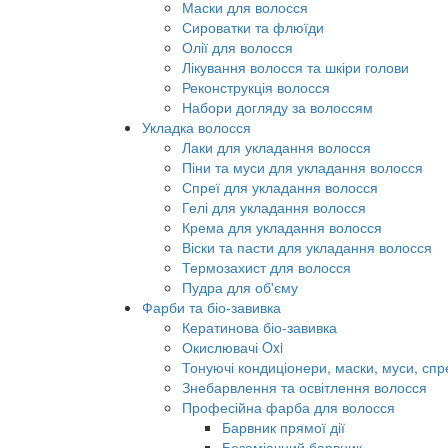
Маски для волосся
Сироватки та флюїди
Олії для волосся
Лікування волосся та шкіри голови
Реконструкція волосся
Набори догляду за волоссям
Укладка волосся
Лаки для укладання волосся
Піни та муси для укладання волосся
Спреї для укладання волосся
Гелі для укладання волосся
Крема для укладання волосся
Віски та пасти для укладання волосся
Термозахист для волосся
Пудра для об'єму
Фарби та біо-завивка
Кератинова біо-завивка
Окислювачі Oxi
Тонуючі кондиціонери, маски, муси, спр
Знебарвлення та освітлення волосся
Професійна фарба для волосся
Барвник прямої дії
Безаміачний барвник