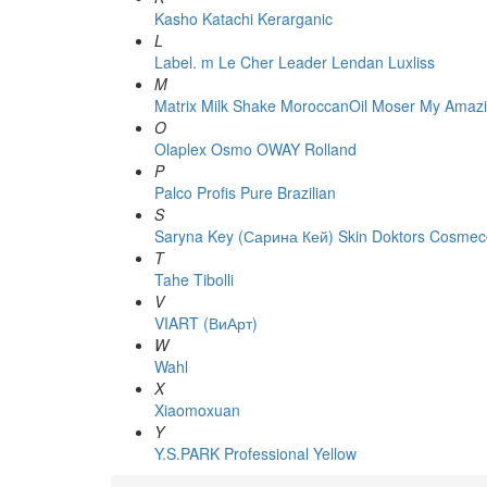
Kasho
Katachi
Kerarganic
L
Label. m
Le Cher
Leader
Lendan
Luxliss
M
Matrix
Milk Shake
MoroccanOil
Moser
My Amazi
O
Olaplex
Osmo
OWAY Rolland
P
Palco
Profis
Pure Brazilian
S
Saryna Key (Сарина Кей)
Skin Doktors Cosmece
T
Tahe
Tibolli
V
VIART (ВиАрт)
W
Wahl
X
Xiaomoxuan
Y
Y.S.PARK Professional
Yellow