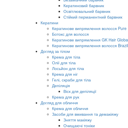
Кератиновий барвник
Освітлювальний барвник
Стійкий перманентний барвник
Кератини
Кератинове випрямлення волосся Pure B
Ботокс для волосся
Кератинове випрямлення GK Hair Global 
Кератинове випрямлення волосся Brazil
Догляд за тілом
Крема для тіла
Олії для тіла
Лосьйон для тіла
Крема для ніг
Гелі, скраби для тіла
Депіляція
Віск для депіляції
Крема для рук
Догляд для обличчя
Крема для обличчя
Засоби для вмивання та демакіяжу
Зняття макіяжу
Очищаючі тоніки