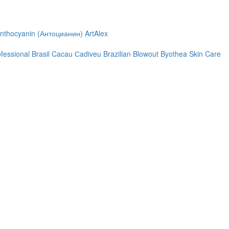
nthocyanin (Антоцианин)
ArtAlex
ofessional
Brasil Cacau Сadiveu
Brazilian Blowout
Byothea Skin Care