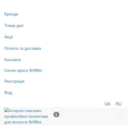
Бренди
Товар дня
Акції
Оплата та доставка
Контакти
Салон
краси
ArtAlex
Реєстрація
Вхід
UA
RU
0
Tog
navi