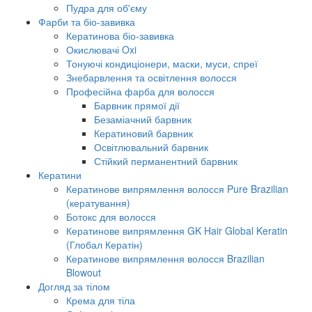
Пудра для об'єму
Фарби та біо-завивка
Кератинова біо-завивка
Окислювачі Oxi
Тонуючі кондиціонери, маски, муси, спреї
Знебарвлення та освітлення волосся
Професійна фарба для волосся
Барвник прямої дії
Безаміачний барвник
Кератиновий барвник
Освітлювальний барвник
Стійкий перманентний барвник
Кератини
Кератинове випрямлення волосся Pure Brazilian
(кератування)
Ботокс для волосся
Кератинове випрямлення GK Hair Global Keratin
(Глобал Кератін)
Кератинове випрямлення волосся Brazilian
Blowout
Догляд за тілом
Крема для тіла