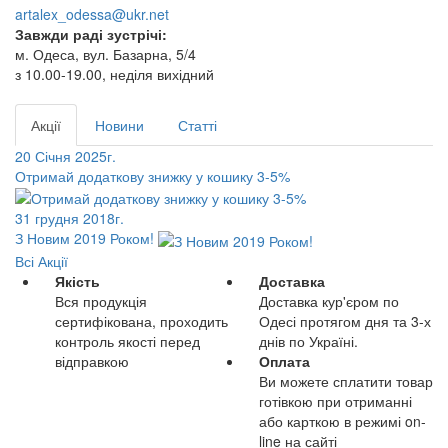
artalex_odessa@ukr.net
Завжди раді зустрічі:
м. Одеса, вул. Базарна, 5/4
з 10.00-19.00, неділя вихідний
Акції
Новини
Статті
20 Січня 2025г.
Отримай додаткову знижку у кошику 3-5%
31 грудня 2018г.
З Новим 2019 Роком!
Всі Акції
Якість
Доставка
Вся продукція
Доставка кур'єром по
сертифікована, проходить
Одесі протягом дня та 3-х
контроль якості перед
днів по Україні.
відправкою
Оплата
Ви можете сплатити товар
готівкою при отриманні
або карткою в режимі on-
line на сайті