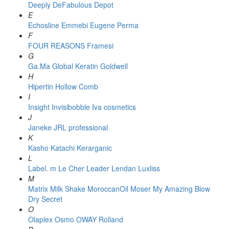
Deeply
DeFabulous
Depot
E
Echosline
Emmebi
Eugene Perma
F
FOUR REASONS
Framesi
G
Ga.Ma
Global Keratin
Goldwell
H
Hipertin
Hollow Comb
I
Insight
Invisibobble
Iva cosmetics
J
Janeke
JRL professional
K
Kasho
Katachi
Kerarganic
L
Label. m
Le Cher
Leader
Lendan
Luxliss
M
Matrix
Milk Shake
MoroccanOil
Moser
My Amazing Blow
Dry Secret
O
Olaplex
Osmo
OWAY Rolland