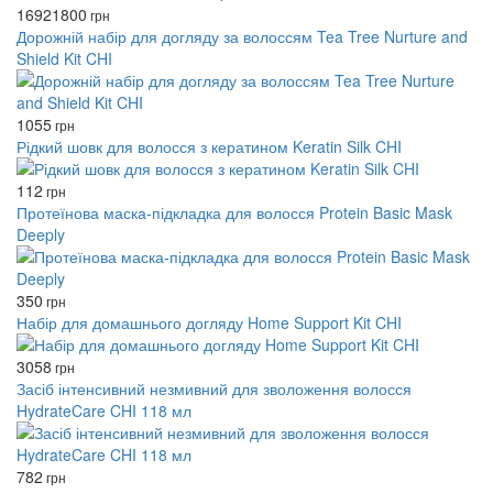
1692
1800
грн
Дорожній набір для догляду за волоссям Tea Tree Nurture and
Shield Kit CHI
1055
грн
Рідкий шовк для волосся з кератином Keratin Silk CHI
112
грн
Протеїнова маска-підкладка для волосся Protein Basic Mask
Deeply
350
грн
Набір для домашнього догляду Home Support Kit CHI
3058
грн
Засіб інтенсивний незмивний для зволоження волосся
HydrateCare CHI 118 мл
782
грн