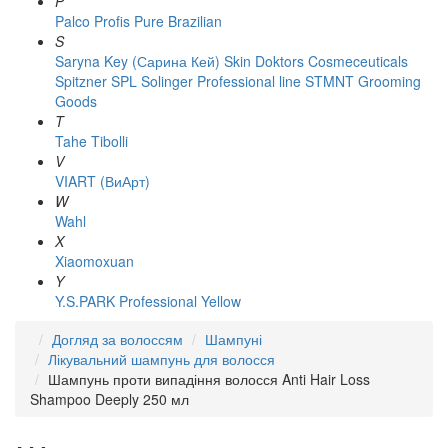
P
Palco
Profis
Pure Brazilian
S
Saryna Key (Сарина Кей)
Skin Doktors Cosmeceuticals
Spitzner
SPL Solinger Professional line
STMNT Grooming
Goods
T
Tahe
Tibolli
V
VIART (ВиАрт)
W
Wahl
X
Xiaomoxuan
Y
Y.S.PARK Professional
Yellow
Догляд за волоссям
Шампуні
Лікувальний шампунь для волосся
Шампунь проти випадіння волосся Anti Hair Loss
Shampoo Deeply 250 мл