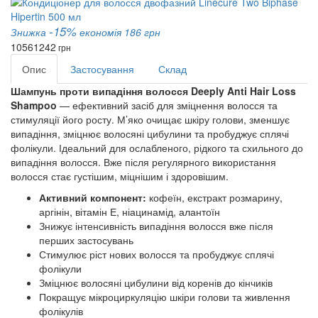
-15%
Знижка
економія 186 грн
1056
1242
грн
Опис
Застосування
Склад
Шампунь проти випадіння волосся Deeply Anti Hair Loss 
Shampoo
 — ефективний засіб для зміцнення волосся та 
стимуляції його росту. М’яко очищає шкіру голови, зменшує 
випадіння, зміцнює волосяні цибулини та пробуджує сплячі 
фолікули. Ідеальний для ослабленого, рідкого та схильного до 
випадіння волосся. Вже після регулярного використання 
волосся стає густішим, міцнішим і здоровішим.
Активний компонент:
кофеїн, екстракт розмарину,
аргінін, вітамін Е, ніацинамід, алантоїн
Знижує інтенсивність випадіння волосся вже після
перших застосувань
Стимулює ріст нових волосся та пробуджує сплячі
фолікули
Зміцнює волосяні цибулини від коренів до кінчиків
Покращує мікроциркуляцію шкіри голови та живлення
фолікулів