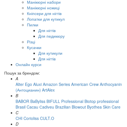
Манікюрні набори
Манікюрні ножиці
Кніпсери для нігтів
Лопатки для кутикул
Пилки
Для нігтів
Для педикюру
Різці
Кусачки
Для кутикули
Для нігтів
Онлайн курси
Пошук за брендом:
A
Alter Ego
Aluxi
Amazon Series
American Crew
Anthocyanin
(Антоцианин)
ArtAlex
B
BABOR
BaByliss
BIFULL Professional
Biotop professional
Brasil Cacau Сadiveu
Brazilian Blowout
Byothea Skin Care
C
CHI
Corioliss
CULT.O
D