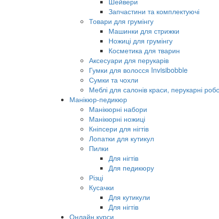
Шейвери
Запчастини та комплектуючі
Товари для грумінгу
Машинки для стрижки
Ножиці для грумінгу
Косметика для тварин
Аксесуари для перукарів
Гумки для волосся Invisibobble
Сумки та чохли
Меблі для салонів краси, перукарні робо
Манікюр-педикюр
Манікюрні набори
Манікюрні ножиці
Кніпсери для нігтів
Лопатки для кутикул
Пилки
Для нігтів
Для педикюру
Різці
Кусачки
Для кутикули
Для нігтів
Онлайн курси