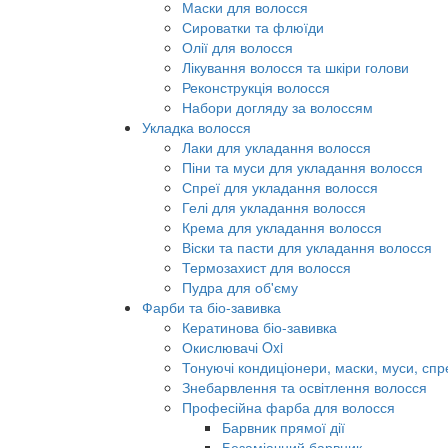
Маски для волосся
Сироватки та флюїди
Олії для волосся
Лікування волосся та шкіри голови
Реконструкція волосся
Набори догляду за волоссям
Укладка волосся
Лаки для укладання волосся
Піни та муси для укладання волосся
Спреї для укладання волосся
Гелі для укладання волосся
Крема для укладання волосся
Віски та пасти для укладання волосся
Термозахист для волосся
Пудра для об'єму
Фарби та біо-завивка
Кератинова біо-завивка
Окислювачі Oxi
Тонуючі кондиціонери, маски, муси, спр
Знебарвлення та освітлення волосся
Професійна фарба для волосся
Барвник прямої дії
Безаміачний барвник