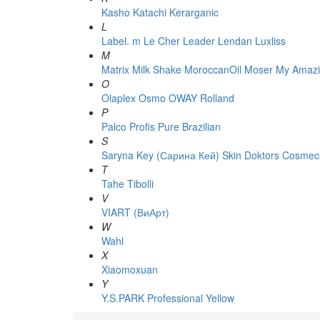
Kasho
Katachi
Kerarganic
L
Label. m
Le Cher
Leader
Lendan
Luxliss
M
Matrix
Milk Shake
MoroccanOil
Moser
My Amazi
O
Olaplex
Osmo
OWAY Rolland
P
Palco
Profis
Pure Brazilian
S
Saryna Key (Сарина Кей)
Skin Doktors Cosmece
T
Tahe
Tibolli
V
VIART (ВиАрт)
W
Wahl
X
Xiaomoxuan
Y
Y.S.PARK Professional
Yellow