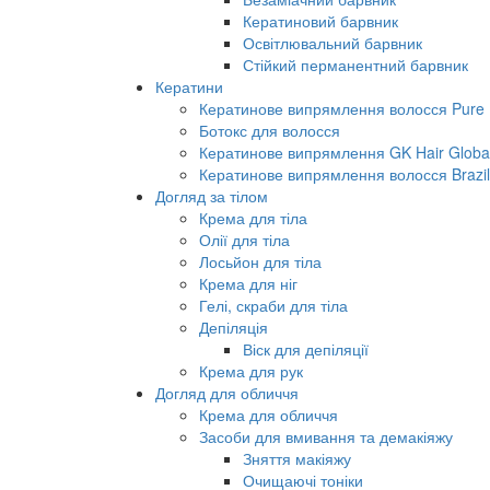
Кератиновий барвник
Освітлювальний барвник
Стійкий перманентний барвник
Кератини
Кератинове випрямлення волосся Pure B
Ботокс для волосся
Кератинове випрямлення GK Hair Global 
Кератинове випрямлення волосся Brazil
Догляд за тілом
Крема для тіла
Олії для тіла
Лосьйон для тіла
Крема для ніг
Гелі, скраби для тіла
Депіляція
Віск для депіляції
Крема для рук
Догляд для обличчя
Крема для обличчя
Засоби для вмивання та демакіяжу
Зняття макіяжу
Очищаючі тоніки