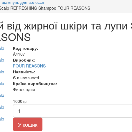
й шампунь для волосся
упи Scalp REFRESHING Shampoo FOUR REASONS
 від жирної шкіри та луп
ASONS
Код товару:
A4107
Виробник:
FOUR REASONS
Наявність:
Є в наявності
Країна виробництва:
Финляндия
1030
грн
У кошик