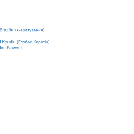
razilian (кератування)
Keratin (Глобал Кератін)
ian Blowout