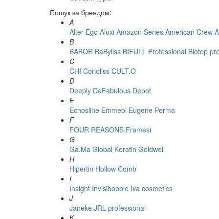
Пошук за брендом:
A
Alter Ego
Aluxi
Amazon Series
American Crew
A
B
BABOR
BaByliss
BIFULL Professional
Biotop pr
C
CHI
Corioliss
CULT.O
D
Deeply
DeFabulous
Depot
E
Echosline
Emmebi
Eugene Perma
F
FOUR REASONS
Framesi
G
Ga.Ma
Global Keratin
Goldwell
H
Hipertin
Hollow Comb
I
Insight
Invisibobble
Iva cosmetics
J
Janeke
JRL professional
K