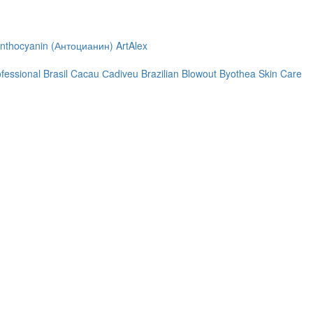
nthocyanin (Антоцианин)
ArtAlex
ofessional
Brasil Cacau Сadiveu
Brazilian Blowout
Byothea Skin Care