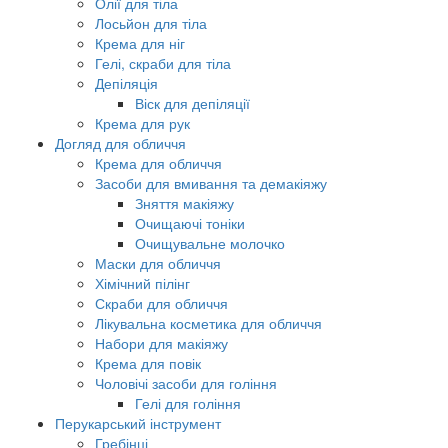
Олії для тіла
Лосьйон для тіла
Крема для ніг
Гелі, скраби для тіла
Депіляція
Віск для депіляції
Крема для рук
Догляд для обличчя
Крема для обличчя
Засоби для вмивання та демакіяжу
Зняття макіяжу
Очищаючі тоніки
Очищувальне молочко
Маски для обличчя
Хімічний пілінг
Скраби для обличчя
Лікувальна косметика для обличчя
Набори для макіяжу
Крема для повік
Чоловічі засоби для гоління
Гелі для гоління
Перукарський інструмент
Гребінці