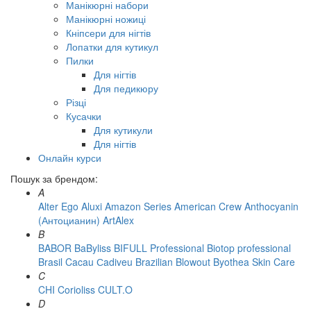
Манікюрні набори
Манікюрні ножиці
Кніпсери для нігтів
Лопатки для кутикул
Пилки
Для нігтів
Для педикюру
Різці
Кусачки
Для кутикули
Для нігтів
Онлайн курси
Пошук за брендом:
A
Alter Ego
Aluxi
Amazon Series
American Crew
Anthocyanin
(Антоцианин)
ArtAlex
B
BABOR
BaByliss
BIFULL Professional
Biotop professional
Brasil Cacau Сadiveu
Brazilian Blowout
Byothea Skin Care
C
CHI
Corioliss
CULT.O
D