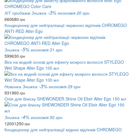
-3%
ХІТ продажів
Знижка
економія 20 грн
660
680
грн
Кондиціонер для нейтралізації червоних відтінків CHROMEGO
ANTI-RED Alter Ego
-5%
Знижка
економія 31 грн
599
630
грн
Віск на водній основі для ефекту мокрого волосся STYLEGO
Wet Shape Alter Ego 100 мл
-3%
Новинка
Знижка
економія 29 грн
931
960
грн
Олія для блиску SHEWONDER Shine Oil Elixir Alter Ego 150 мл
-4%
Знижка
економія 50 грн
1200
1250
грн
Кондиціонер для нейтралізації мідних відтінків CHROMEGO