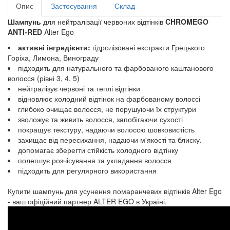
Опис
Застосування
Склад
Шампунь
для нейтралізації червоних відтінків
CHROMEGO
ANTI-RED
Alter Ego
активні інгредієнти:
гідролізовані екстракти Грецького
Горіха, Лимона, Винограду
підходить для натурального та фарбованого каштанового
волосся (рівні 3, 4, 5)
нейтралізує червоні та теплі відтінки
відновлює холодний відтінок на фарбованому волоссі
глибоко очищає волосся, не порушуючи їх структури
зволожує та живить волосся, запобігаючи сухості
покращує текстуру, надаючи волоссю шовковистість
захищає від пересихання, надаючи м'якості та блиску.
допомагає зберегти стійкість холодного відтінку
полегшує розчісування та укладання волосся
підходить для регулярного використання
Купити шампунь для усунення помаранчевих відтінків Alter Ego
- ваш офіційний партнер ALTER EGO в Україні.