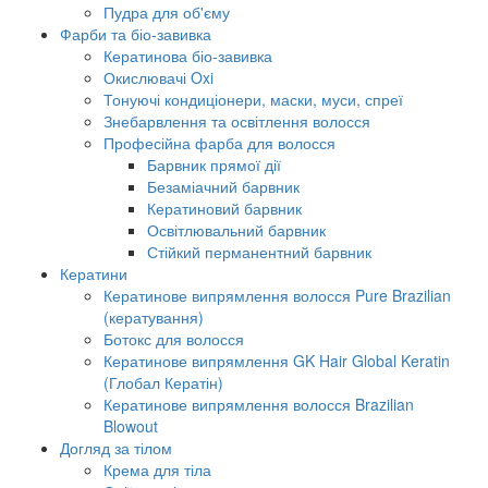
Пудра для об'єму
Фарби та біо-завивка
Кератинова біо-завивка
Окислювачі Oxi
Тонуючі кондиціонери, маски, муси, спреї
Знебарвлення та освітлення волосся
Професійна фарба для волосся
Барвник прямої дії
Безаміачний барвник
Кератиновий барвник
Освітлювальний барвник
Стійкий перманентний барвник
Кератини
Кератинове випрямлення волосся Pure Brazilian
(кератування)
Ботокс для волосся
Кератинове випрямлення GK Hair Global Keratin
(Глобал Кератін)
Кератинове випрямлення волосся Brazilian
Blowout
Догляд за тілом
Крема для тіла