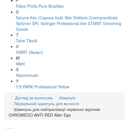
P
Palco
Profis
Pure Brazilian
S
Saryna Key (Сарина Кей)
Skin Doktors Cosmeceuticals
Spitzner
SPL Solinger Professional line
STMNT Grooming
Goods
T
Tahe
Tibolli
V
VIART (ВиАрт)
W
Wahl
X
Xiaomoxuan
Y
Y.S.PARK Professional
Yellow
Догляд за волоссям
Шампуні
Лікувальний шампунь для волосся
Шампунь для нейтралізації червоних відтінків
CHROMEGO ANTI-RED Alter Ego