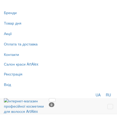
Бренди
Товар дня
Акції
Оплата та доставка
Контакти
Салон
краси
ArtAlex
Реєстрація
Вхід
UA
RU
0
Tog
navi