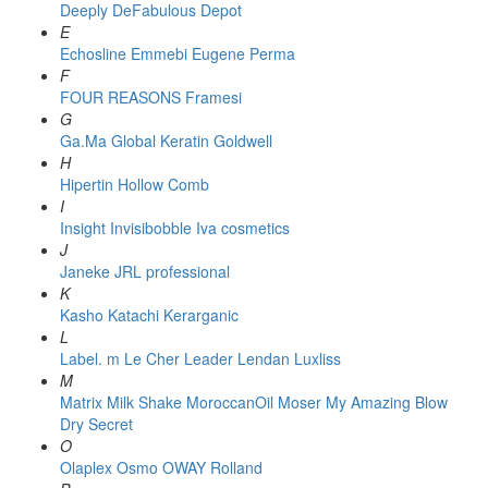
Deeply
DeFabulous
Depot
E
Echosline
Emmebi
Eugene Perma
F
FOUR REASONS
Framesi
G
Ga.Ma
Global Keratin
Goldwell
H
Hipertin
Hollow Comb
I
Insight
Invisibobble
Iva cosmetics
J
Janeke
JRL professional
K
Kasho
Katachi
Kerarganic
L
Label. m
Le Cher
Leader
Lendan
Luxliss
M
Matrix
Milk Shake
MoroccanOil
Moser
My Amazing Blow
Dry Secret
O
Olaplex
Osmo
OWAY Rolland