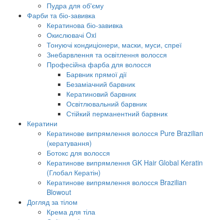
Пудра для об'єму
Фарби та біо-завивка
Кератинова біо-завивка
Окислювачі Oxi
Тонуючі кондиціонери, маски, муси, спреї
Знебарвлення та освітлення волосся
Професійна фарба для волосся
Барвник прямої дії
Безаміачний барвник
Кератиновий барвник
Освітлювальний барвник
Стійкий перманентний барвник
Кератини
Кератинове випрямлення волосся Pure Brazilian
(кератування)
Ботокс для волосся
Кератинове випрямлення GK Hair Global Keratin
(Глобал Кератін)
Кератинове випрямлення волосся Brazilian
Blowout
Догляд за тілом
Крема для тіла