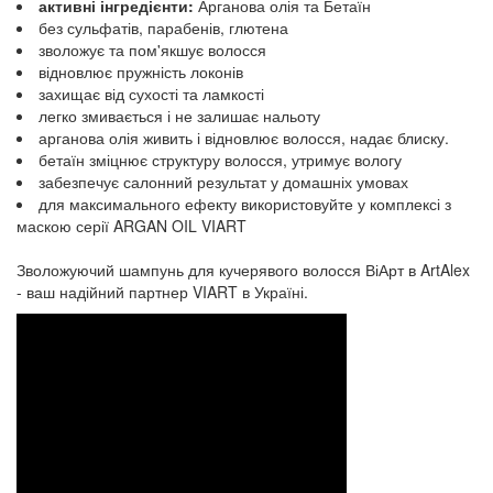
активні інгредієнти:
Арганова олія та Бетаїн
без сульфатів, парабенів, глютена
зволожує та пом'якшує волосся
відновлює пружність локонів
захищає від сухості та ламкості
легко змивається і не залишає нальоту
арганова олія живить і відновлює волосся, надає блиску.
бетаїн зміцнює структуру волосся, утримує вологу
забезпечує салонний результат у домашніх умовах
для максимального ефекту використовуйте у комплексі з
маскою серії ARGAN OIL VIART
Зволожуючий шампунь для кучерявого волосся ВіАрт в ArtAlex
- ваш надійний партнер VIART в Україні.