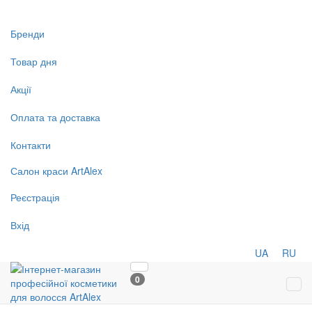
Бренди
Товар дня
Акції
Оплата та доставка
Контакти
Салон
краси
ArtAlex
Реєстрація
Вхід
UA
RU
0
Tog
navi