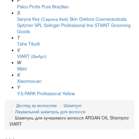
P
Palco
Profis
Pure Brazilian
S
Saryna Key (Сарина Кей)
Skin Doktors Cosmeceuticals
Spitzner
SPL Solinger Professional line
STMNT Grooming
Goods
T
Tahe
Tibolli
V
VIART (ВиАрт)
W
Wahl
X
Xiaomoxuan
Y
Y.S.PARK Professional
Yellow
Догляд за волоссям
Шампуні
Лікувальний шампунь для волосся
Шампунь для кучерявого волосся ARGAN OIL Shampoo
VIART