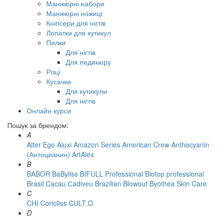
Манікюрні набори
Манікюрні ножиці
Кніпсери для нігтів
Лопатки для кутикул
Пилки
Для нігтів
Для педикюру
Різці
Кусачки
Для кутикули
Для нігтів
Онлайн курси
Пошук за брендом:
A
Alter Ego
Aluxi
Amazon Series
American Crew
Anthocyanin
(Антоцианин)
ArtAlex
B
BABOR
BaByliss
BIFULL Professional
Biotop professional
Brasil Cacau Сadiveu
Brazilian Blowout
Byothea Skin Care
C
CHI
Corioliss
CULT.O
D