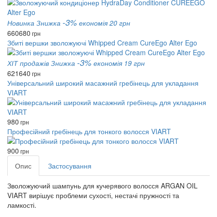
-3%
Новинка
Знижка
економія 20 грн
660
680
грн
Збиті вершки зволожуючі Whipped Cream CureEgo Alter Ego
-3%
ХІТ продажів
Знижка
економія 19 грн
621
640
грн
Універсальний широкий масажний гребінець для укладання
VIART
980
грн
Професійний гребінець для тонкого волосся VIART
900
грн
Опис
Застосування
Зволожуючий шампунь для кучерявого волосся ARGAN OIL
VIART вирішує проблеми сухості, нестачі пружності та
ламкості.