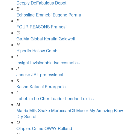
Deeply
DeFabulous
Depot
E
Echosline
Emmebi
Eugene Perma
F
FOUR REASONS
Framesi
G
Ga.Ma
Global Keratin
Goldwell
H
Hipertin
Hollow Comb
I
Insight
Invisibobble
Iva cosmetics
J
Janeke
JRL professional
K
Kasho
Katachi
Kerarganic
L
Label. m
Le Cher
Leader
Lendan
Luxliss
M
Matrix
Milk Shake
MoroccanOil
Moser
My Amazing Blow
Dry Secret
O
Olaplex
Osmo
OWAY Rolland