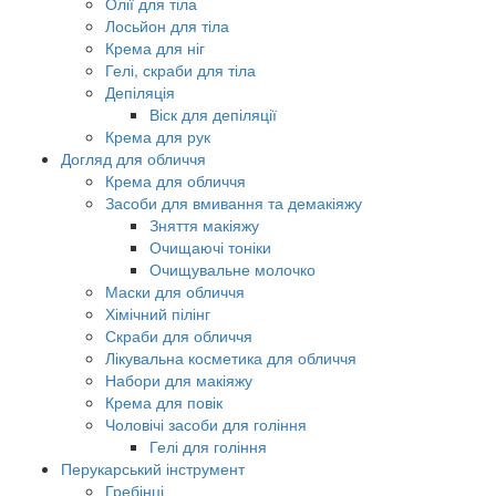
Олії для тіла
Лосьйон для тіла
Крема для ніг
Гелі, скраби для тіла
Депіляція
Віск для депіляції
Крема для рук
Догляд для обличчя
Крема для обличчя
Засоби для вмивання та демакіяжу
Зняття макіяжу
Очищаючі тоніки
Очищувальне молочко
Маски для обличчя
Хімічний пілінг
Скраби для обличчя
Лікувальна косметика для обличчя
Набори для макіяжу
Крема для повік
Чоловічі засоби для гоління
Гелі для гоління
Перукарський інструмент
Гребінці