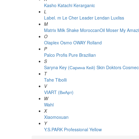
Kasho
Katachi
Kerarganic
L
Label. m
Le Cher
Leader
Lendan
Luxliss
M
Matrix
Milk Shake
MoroccanOil
Moser
My Amazi
O
Olaplex
Osmo
OWAY Rolland
P
Palco
Profis
Pure Brazilian
S
Saryna Key (Сарина Кей)
Skin Doktors Cosmece
T
Tahe
Tibolli
V
VIART (ВиАрт)
W
Wahl
X
Xiaomoxuan
Y
Y.S.PARK Professional
Yellow