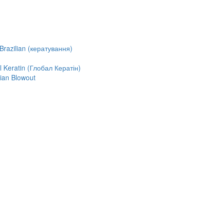
razilian (кератування)
Keratin (Глобал Кератін)
ian Blowout