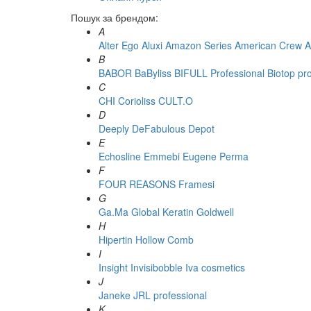
Пошук за брендом:
A
Alter Ego
Aluxi
Amazon Series
American Crew
A
B
BABOR
BaByliss
BIFULL Professional
Biotop pr
C
CHI
Corioliss
CULT.O
D
Deeply
DeFabulous
Depot
E
Echosline
Emmebi
Eugene Perma
F
FOUR REASONS
Framesi
G
Ga.Ma
Global Keratin
Goldwell
H
Hipertin
Hollow Comb
I
Insight
Invisibobble
Iva cosmetics
J
Janeke
JRL professional
K