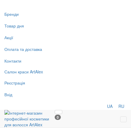
Бренди
Товар дня
Акції
Оплата та доставка
Контакти
Салон
краси
ArtAlex
Реєстрація
Вхід
UA
RU
0
Tog
navi