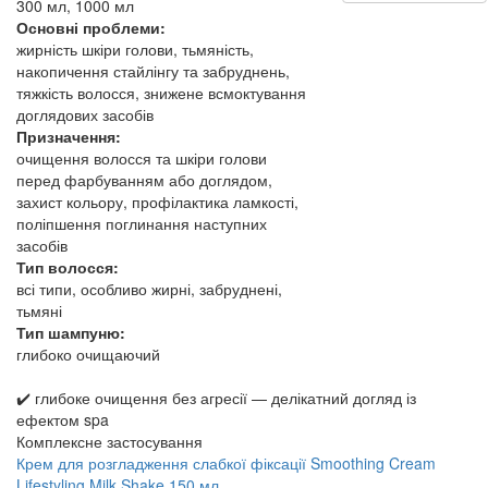
300 мл, 1000 мл
Основні проблеми:
жирність шкіри голови, тьмяність,
накопичення стайлінгу та забруднень,
тяжкість волосся, знижене всмоктування
доглядових засобів
Призначення:
очищення волосся та шкіри голови
перед фарбуванням або доглядом,
захист кольору, профілактика ламкості,
поліпшення поглинання наступних
засобів
Тип волосся:
всі типи, особливо жирні, забруднені,
тьмяні
Тип шампуню:
глибоко очищаючий
✔️ глибоке очищення без агресії — делікатний догляд із
ефектом spa
Комплексне застосування
Крем для розгладження слабкої фіксації Smoothing Cream
Lifestyling Milk Shake 150 мл