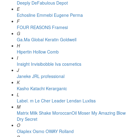
Deeply
DeFabulous
Depot
E
Echosline
Emmebi
Eugene Perma
F
FOUR REASONS
Framesi
G
Ga.Ma
Global Keratin
Goldwell
H
Hipertin
Hollow Comb
I
Insight
Invisibobble
Iva cosmetics
J
Janeke
JRL professional
K
Kasho
Katachi
Kerarganic
L
Label. m
Le Cher
Leader
Lendan
Luxliss
M
Matrix
Milk Shake
MoroccanOil
Moser
My Amazing Blow
Dry Secret
O
Olaplex
Osmo
OWAY Rolland