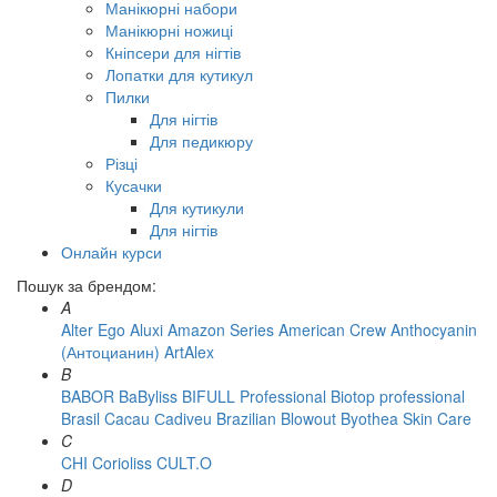
Манікюрні набори
Манікюрні ножиці
Кніпсери для нігтів
Лопатки для кутикул
Пилки
Для нігтів
Для педикюру
Різці
Кусачки
Для кутикули
Для нігтів
Онлайн курси
Пошук за брендом:
A
Alter Ego
Aluxi
Amazon Series
American Crew
Anthocyanin
(Антоцианин)
ArtAlex
B
BABOR
BaByliss
BIFULL Professional
Biotop professional
Brasil Cacau Сadiveu
Brazilian Blowout
Byothea Skin Care
C
CHI
Corioliss
CULT.O
D