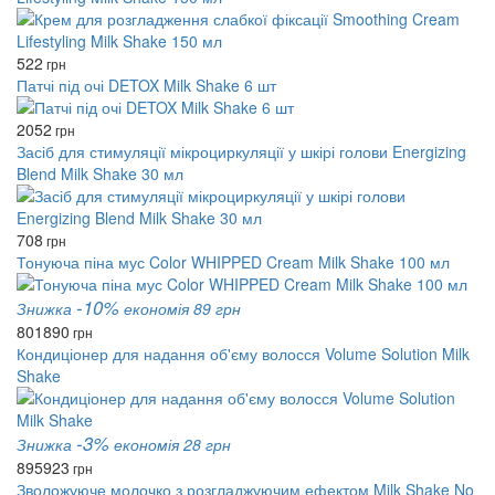
522
грн
Патчі під очі DETOX Milk Shake 6 шт
2052
грн
Засіб для стимуляції мікроциркуляції у шкірі голови Energizing
Blend Milk Shake 30 мл
708
грн
Тонуюча піна мус Color WHIPPED Cream Milk Shake 100 мл
-10%
Знижка
економія 89 грн
801
890
грн
Кондиціонер для надання об'єму волосся Volume Solution Milk
Shake
-3%
Знижка
економія 28 грн
895
923
грн
Зволожуюче молочко з розгладжуючим ефектом Milk Shake No