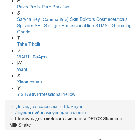
P
Palco
Profis
Pure Brazilian
S
Saryna Key (Сарина Кей)
Skin Doktors Cosmeceuticals
Spitzner
SPL Solinger Professional line
STMNT Grooming
Goods
T
Tahe
Tibolli
V
VIART (ВиАрт)
W
Wahl
X
Xiaomoxuan
Y
Y.S.PARK Professional
Yellow
Догляд за волоссям
Шампуні
Лікувальний шампунь для волосся
Шампунь для глибокого очищення DETOX Shampoo
Milk Shake