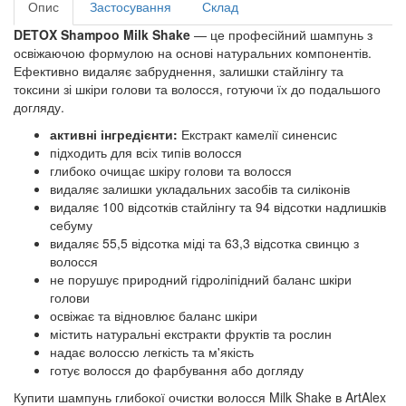
Опис
Застосування
Склад
DETOX Shampoo Milk Shake
— це професійний шампунь з
освіжаючою формулою на основі натуральних компонентів.
Ефективно видаляє забруднення, залишки стайлінгу та
токсини зі шкіри голови та волосся, готуючи їх до подальшого
догляду.
активні інгредієнти:
Екстракт камелії синенсис
підходить для всіх типів волосся
глибоко очищає шкіру голови та волосся
видаляє залишки укладальних засобів та силіконів
видаляє 100 відсотків стайлінгу та 94 відсотки надлишків
себуму
видаляє 55,5 відсотка міді та 63,3 відсотка свинцю з
волосся
не порушує природний гідроліпідний баланс шкіри
голови
освіжає та відновлює баланс шкіри
містить натуральні екстракти фруктів та рослин
надає волоссю легкість та м'якість
готує волосся до фарбування або догляду
Купити шампунь глибокої очистки волосся Milk Shake в ArtAlex