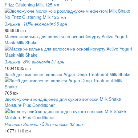
Frizz Glistening Milk 125 мл
-10%
Знижка
економія 95 грн
854
949
грн
Маска живильна для волосся на основі йогурту Active Yogurt
Mask Milk Shake
-3%
Знижка
економія 31 грн
1004
1035
грн
Засіб для живлення волосся Argan Deep Treatment Milk Shake
765
грн
Зволожуючий кондиціонер для сухого волосся Milk Shake
Moisture Plus Conditioner
-3%
Новинка
Знижка
економія 33 грн
1077
1110
грн