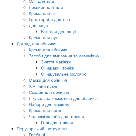
Олії для тіла
Лосьйон для тіла
Крема для ніг
Гелі, скраби для тіла
Депіляція
Віск для депіляції
Крема для рук
Догляд для обличчя
Крема для обличчя
Засоби для вмивання та демакіяжу
Зняття макіяжу
Очищаючі тоніки
Очищувальне молочко
Маски для обличчя
Хімічний пілінг
Скраби для обличчя
Лікувальна косметика для обличчя
Набори для макіяжу
Крема для повік
Чоловічі засоби для гоління
Гелі для гоління
Перукарський інструмент
Гребінці