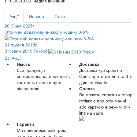
з 10.00-19.00, неділя вихідний
Акції
Новини
Статті
20 Січня 2025г.
Отримай додаткову знижку у кошику 3-5%
31 грудня 2018г.
З Новим 2019 Роком!
Всі Акції
Якість
Доставка
Вся продукція
Доставка кур'єром по
сертифікована, проходить
Одесі протягом дня та 3-х
контроль якості перед
днів по Україні.
відправкою
Оплата
Ви можете сплатити товар
готівкою при отриманні
або карткою в режимі on-
line на сайті
Гарантії
Ми повернемо вам гроші
за товар, якщо не буде