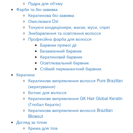
Пудра для об'єму
Фарби та біо-завивка
Кератинова біо-завивка
Окислювачі Oxi
Тонуючі кондиціонери, маски, муси, спреї
Знебарвлення та освітлення волосся
Професійна фарба для волосся
Барвник прямої дії
Безаміачний барвник
Кератиновий барвник
Освітлювальний барвник
Стійкий перманентний барвник
Кератини
Кератинове випрямлення волосся Pure Brazilian
(кератування)
Ботокс для волосся
Кератинове випрямлення GK Hair Global Keratin
(Глобал Кератін)
Кератинове випрямлення волосся Brazilian
Blowout
Догляд за тілом
Крема для тіла