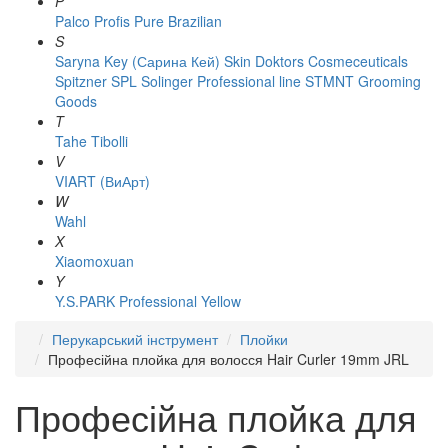
P
Palco
Profis
Pure Brazilian
S
Saryna Key (Сарина Кей)
Skin Doktors Cosmeceuticals
Spitzner
SPL Solinger Professional line
STMNT Grooming
Goods
T
Tahe
Tibolli
V
VIART (ВиАрт)
W
Wahl
X
Xiaomoxuan
Y
Y.S.PARK Professional
Yellow
Перукарський інструмент
Плойки
Професійна плойка для волосся Hair Curler 19mm JRL
Професійна плойка для