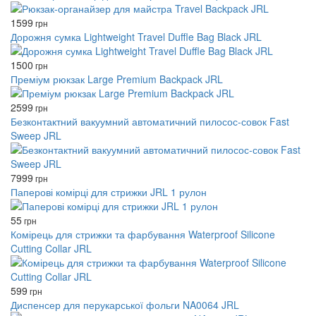
1599
грн
Дорожня сумка Lightweight Travel Duffle Bag Black JRL
1500
грн
Преміум рюкзак Large Premium Backpack JRL
2599
грн
Безконтактний вакуумний автоматичний пилосос-совок Fast
Sweep JRL
7999
грн
Паперові комірці для стрижки JRL 1 рулон
55
грн
Комірець для стрижки та фарбування Waterproof Silicone
Cutting Collar JRL
599
грн
Диспенсер для перукарської фольги NA0064 JRL