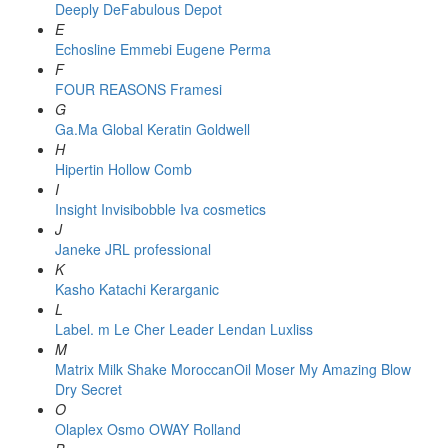
Deeply
DeFabulous
Depot
E
Echosline
Emmebi
Eugene Perma
F
FOUR REASONS
Framesi
G
Ga.Ma
Global Keratin
Goldwell
H
Hipertin
Hollow Comb
I
Insight
Invisibobble
Iva cosmetics
J
Janeke
JRL professional
K
Kasho
Katachi
Kerarganic
L
Label. m
Le Cher
Leader
Lendan
Luxliss
M
Matrix
Milk Shake
MoroccanOil
Moser
My Amazing Blow
Dry Secret
O
Olaplex
Osmo
OWAY Rolland