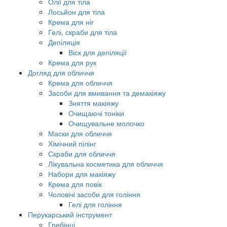
Олії для тіла
Лосьйон для тіла
Крема для ніг
Гелі, скраби для тіла
Депіляція
Віск для депіляції
Крема для рук
Догляд для обличчя
Крема для обличчя
Засоби для вмивання та демакіяжу
Зняття макіяжу
Очищаючі тоніки
Очищувальне молочко
Маски для обличчя
Хімічний пілінг
Скраби для обличчя
Лікувальна косметика для обличчя
Набори для макіяжу
Крема для повік
Чоловічі засоби для гоління
Гелі для гоління
Перукарський інструмент
Гребінці