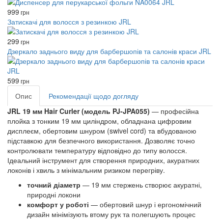
999
грн
Затискачі для волосся з резинкою JRL
299
грн
Дзеркало заднього виду для барбершопів та салонів краси JRL
599
грн
Опис
Рекомендації щодо догляду
JRL 19 мм Hair Curler (модель PJ-JPA055)
— професійна
плойка з тонким 19 мм циліндром, обладнана цифровим
дисплеєм, обертовим шнуром (swivel cord) та вбудованою
підставкою для безпечного використання. Дозволяє точно
контролювати температуру відповідно до типу волосся.
Ідеальний інструмент для створення природних, акуратних
локонів і хвиль з мінімальним ризиком перегріву.
точний діаметр
— 19 мм стержень створює акуратні,
природні локони
комфорт у роботі
— обертовий шнур і ергономічний
дизайн мінімізують втому рук та полегшують процес