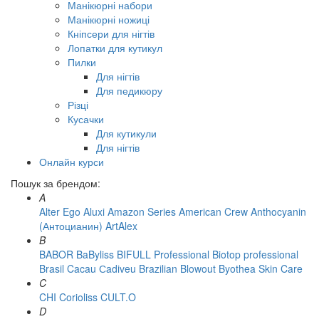
Манікюрні набори
Манікюрні ножиці
Кніпсери для нігтів
Лопатки для кутикул
Пилки
Для нігтів
Для педикюру
Різці
Кусачки
Для кутикули
Для нігтів
Онлайн курси
Пошук за брендом:
A
Alter Ego
Aluxi
Amazon Series
American Crew
Anthocyanin
(Антоцианин)
ArtAlex
B
BABOR
BaByliss
BIFULL Professional
Biotop professional
Brasil Cacau Сadiveu
Brazilian Blowout
Byothea Skin Care
C
CHI
Corioliss
CULT.O
D