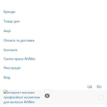
Бренди
Товар дня
Акції
Оплата та доставка
Контакти
Салон
краси
ArtAlex
Реєстрація
Вхід
UA
RU
0
Tog
navi