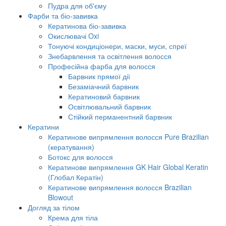
Пудра для об'єму
Фарби та біо-завивка
Кератинова біо-завивка
Окислювачі Oxi
Тонуючі кондиціонери, маски, муси, спреї
Знебарвлення та освітлення волосся
Професійна фарба для волосся
Барвник прямої дії
Безаміачний барвник
Кератиновий барвник
Освітлювальний барвник
Стійкий перманентний барвник
Кератини
Кератинове випрямлення волосся Pure Brazilian
(кератування)
Ботокс для волосся
Кератинове випрямлення GK Hair Global Keratin
(Глобал Кератін)
Кератинове випрямлення волосся Brazilian
Blowout
Догляд за тілом
Крема для тіла