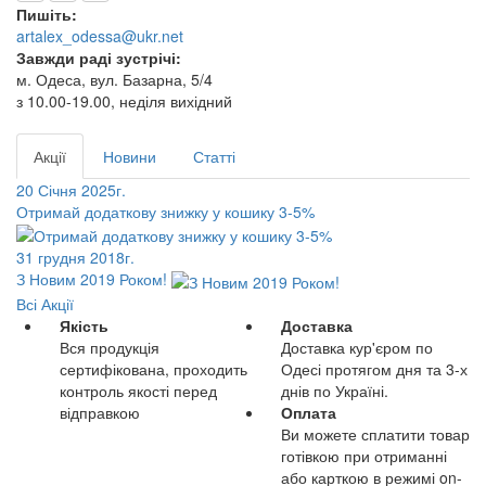
Пишіть:
artalex_odessa@ukr.net
Завжди раді зустрічі:
м. Одеса, вул. Базарна, 5/4
з 10.00-19.00, неділя вихідний
Акції
Новини
Статті
20 Січня 2025г.
Отримай додаткову знижку у кошику 3-5%
31 грудня 2018г.
З Новим 2019 Роком!
Всі Акції
Якість
Доставка
Вся продукція
Доставка кур'єром по
сертифікована, проходить
Одесі протягом дня та 3-х
контроль якості перед
днів по Україні.
відправкою
Оплата
Ви можете сплатити товар
готівкою при отриманні
або карткою в режимі on-