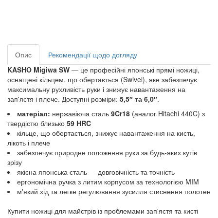
Опис
Рекомендації щодо догляду
KASHO Migiwa SW
— це професійні японські прямі ножиці,
оснащені кільцем, що обертається (Swivel), яке забезпечує
максимальну рухливість руки і знижує навантаження на
зап'ястя і плече. Доступні розміри:
5,5″ та 6,0″
.
матеріал:
нержавіюча сталь
9Cr18
(аналог Hitachi 440C) з
твердістю близько
59 HRC
кільце, що обертається, знижує навантаження на кисть,
лікоть і плече
забезпечує природне положення руки за будь-яких кутів
зрізу
якісна японська сталь — довговічність та точність
ергономічна ручка з литим корпусом за технологією MIM
м'який хід та легке регулювання зусилля стиснення полотен
Купити ножиці для майстрів із проблемами зап'ястя та кисті