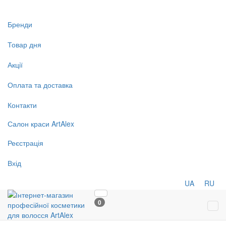
Бренди
Товар дня
Акції
Оплата та доставка
Контакти
Салон
краси
ArtAlex
Реєстрація
Вхід
UA
RU
0
Tog
navi