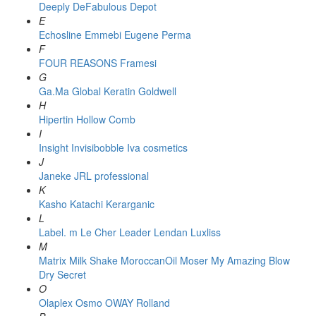
Deeply
DeFabulous
Depot
E
Echosline
Emmebi
Eugene Perma
F
FOUR REASONS
Framesi
G
Ga.Ma
Global Keratin
Goldwell
H
Hipertin
Hollow Comb
I
Insight
Invisibobble
Iva cosmetics
J
Janeke
JRL professional
K
Kasho
Katachi
Kerarganic
L
Label. m
Le Cher
Leader
Lendan
Luxliss
M
Matrix
Milk Shake
MoroccanOil
Moser
My Amazing Blow
Dry Secret
O
Olaplex
Osmo
OWAY Rolland