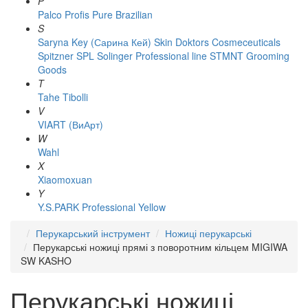
P
Palco
Profis
Pure Brazilian
S
Saryna Key (Сарина Кей)
Skin Doktors Cosmeceuticals
Spitzner
SPL Solinger Professional line
STMNT Grooming
Goods
T
Tahe
Tibolli
V
VIART (ВиАрт)
W
Wahl
X
Xiaomoxuan
Y
Y.S.PARK Professional
Yellow
Перукарський інструмент
Ножиці перукарські
Перукарські ножиці прямі з поворотним кільцем MIGIWA
SW KASHO
Перукарські ножиці