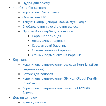
Пудра для об'єму
Фарби та біо-завивка
Кератинова біо-завивка
Окислювачі Oxi
Тонуючі кондиціонери, маски, муси, спреї
Знебарвлення та освітлення волосся
Професійна фарба для волосся
Барвник прямої дії
Безаміачний барвник
Кератиновий барвник
Освітлювальний барвник
Стійкий перманентний барвник
Кератини
Кератинове випрямлення волосся Pure Brazilian
(кератування)
Ботокс для волосся
Кератинове випрямлення GK Hair Global Keratin
(Глобал Кератін)
Кератинове випрямлення волосся Brazilian
Blowout
Догляд за тілом
Крема для тіла