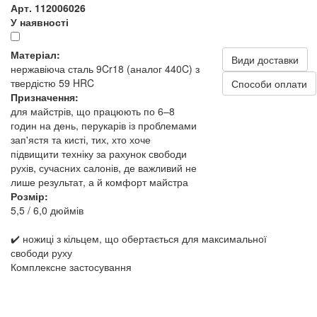
Арт. 112006026
У наявності
Матеріал:
Види доставки
нержавіюча сталь 9Cr18 (аналог 440C) з
твердістю 59 HRC
Способи оплати
Призначення:
для майстрів, що працюють по 6–8
годин на день, перукарів із проблемами
зап'ястя та кисті, тих, хто хоче
підвищити техніку за рахунок свободи
рухів, сучасних салонів, де важливий не
лише результат, а й комфорт майстра
Розмір:
5,5 / 6,0 дюймів
✔️ ножиці з кільцем, що обертається для максимальної
свободи руху
Комплексне застосування