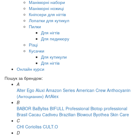
Манікюрні набори
Манікюрні ножиці
Кніпсери для нігтів
Лопатки для кутикул
Пилки
Для нігтів
Для педикюру
Різці
Кусачки
Для кутикули
Для нігтів
Онлайн курси
Пошук за брендом:
A
Alter Ego
Aluxi
Amazon Series
American Crew
Anthocyanin
(Антоцианин)
ArtAlex
B
BABOR
BaByliss
BIFULL Professional
Biotop professional
Brasil Cacau Сadiveu
Brazilian Blowout
Byothea Skin Care
C
CHI
Corioliss
CULT.O
D