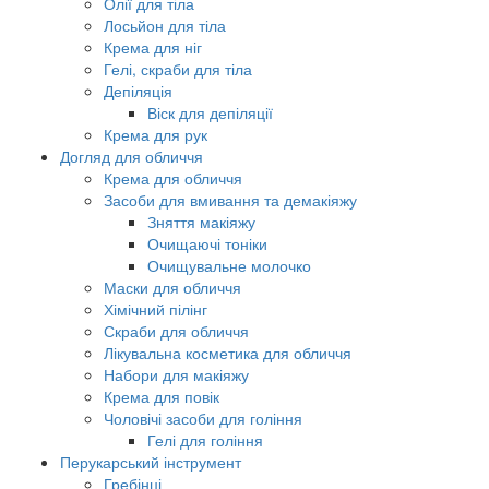
Олії для тіла
Лосьйон для тіла
Крема для ніг
Гелі, скраби для тіла
Депіляція
Віск для депіляції
Крема для рук
Догляд для обличчя
Крема для обличчя
Засоби для вмивання та демакіяжу
Зняття макіяжу
Очищаючі тоніки
Очищувальне молочко
Маски для обличчя
Хімічний пілінг
Скраби для обличчя
Лікувальна косметика для обличчя
Набори для макіяжу
Крема для повік
Чоловічі засоби для гоління
Гелі для гоління
Перукарський інструмент
Гребінці