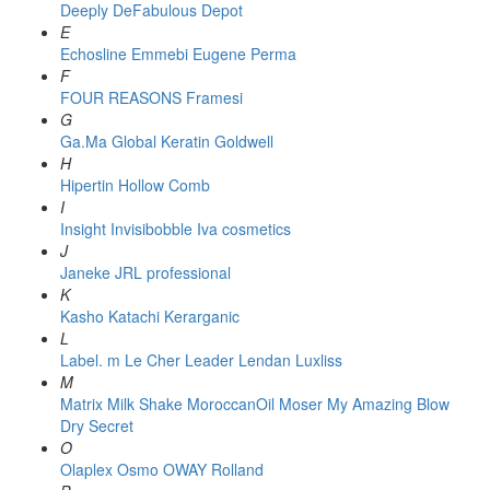
Deeply
DeFabulous
Depot
E
Echosline
Emmebi
Eugene Perma
F
FOUR REASONS
Framesi
G
Ga.Ma
Global Keratin
Goldwell
H
Hipertin
Hollow Comb
I
Insight
Invisibobble
Iva cosmetics
J
Janeke
JRL professional
K
Kasho
Katachi
Kerarganic
L
Label. m
Le Cher
Leader
Lendan
Luxliss
M
Matrix
Milk Shake
MoroccanOil
Moser
My Amazing Blow
Dry Secret
O
Olaplex
Osmo
OWAY Rolland