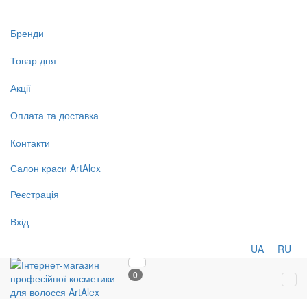
Бренди
Товар дня
Акції
Оплата та доставка
Контакти
Салон
краси
ArtAlex
Реєстрація
Вхід
UA
RU
0
Tog
navi