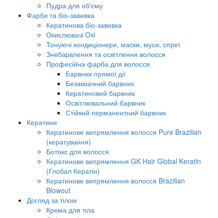
Пудра для об'єму
Фарби та біо-завивка
Кератинова біо-завивка
Окислювачі Oxi
Тонуючі кондиціонери, маски, муси, спреї
Знебарвлення та освітлення волосся
Професійна фарба для волосся
Барвник прямої дії
Безаміачний барвник
Кератиновий барвник
Освітлювальний барвник
Стійкий перманентний барвник
Кератини
Кератинове випрямлення волосся Pure Brazilian
(кератування)
Ботокс для волосся
Кератинове випрямлення GK Hair Global Keratin
(Глобал Кератін)
Кератинове випрямлення волосся Brazilian
Blowout
Догляд за тілом
Крема для тіла