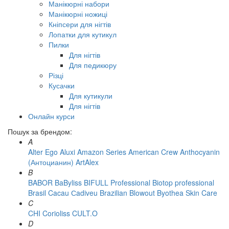
Манікюрні набори
Манікюрні ножиці
Кніпсери для нігтів
Лопатки для кутикул
Пилки
Для нігтів
Для педикюру
Різці
Кусачки
Для кутикули
Для нігтів
Онлайн курси
Пошук за брендом:
A
Alter Ego
Aluxi
Amazon Series
American Crew
Anthocyanin
(Антоцианин)
ArtAlex
B
BABOR
BaByliss
BIFULL Professional
Biotop professional
Brasil Cacau Сadiveu
Brazilian Blowout
Byothea Skin Care
C
CHI
Corioliss
CULT.O
D