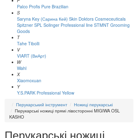
P
Palco
Profis
Pure Brazilian
S
Saryna Key (Сарина Кей)
Skin Doktors Cosmeceuticals
Spitzner
SPL Solinger Professional line
STMNT Grooming
Goods
T
Tahe
Tibolli
V
VIART (ВиАрт)
W
Wahl
X
Xiaomoxuan
Y
Y.S.PARK Professional
Yellow
Перукарський інструмент
Ножиці перукарські
Перукарські ножиці прямі лівосторонні MIGIWA OSL
KASHO
Перукарські ножиці