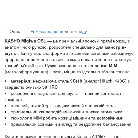
Опис
Рекомендації щодо догляду
KASHO Migiwa OSL
— це преміальні японські прямі ножиці з
анатомічною ручкою, розроблені спеціально для
майстрів-
шульг
. Їхня унікальна форма з плавними вигинами забезпечує
природне положення пальців, знімає навантаження і гарантує
точний, м'який зріз. Ручка виконана за технологією
MIM
(металоформування) - лита, міцна та ідеально збалансована.
матеріал:
нержавіюча сталь
9Cr18
(аналог Hitachi 440C) з
твердістю близько
59 HRC
розроблені спеціально для шульг — повний контроль і
комфорт
плавний, точний зріз завдяки якісній японській сталі
оригінальний хвилеподібний дизайн знижує втому руки
технологія MIM робить ножиці міцними та довговічними
преміальний зовнішній вигляд та бездоганне балансування
Купити преміум ножиці для шульги Кашо в ArtAlex — ваш