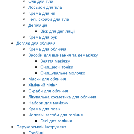
Олії для тіла
Лосьйон для тіла
Крема для ніг
Гелі, скраби для тіла
Депіляція
Віск для депіляції
Крема для рук
Догляд для обличчя
Крема для обличчя
Засоби для вмивання та демакіяжу
Зняття макіяжу
Очищаючі тоніки
Очищувальне молочко
Маски для обличчя
Хімічний пілінг
Скраби для обличчя
Лікувальна косметика для обличчя
Набори для макіяжу
Крема для повік
Чоловічі засоби для гоління
Гелі для гоління
Перукарський інструмент
Гребінці