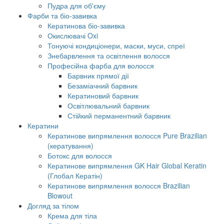
Пудра для об'єму
Фарби та біо-завивка
Кератинова біо-завивка
Окислювачі Oxi
Тонуючі кондиціонери, маски, муси, спреї
Знебарвлення та освітлення волосся
Професійна фарба для волосся
Барвник прямої дії
Безаміачний барвник
Кератиновий барвник
Освітлювальний барвник
Стійкий перманентний барвник
Кератини
Кератинове випрямлення волосся Pure Brazilian
(кератування)
Ботокс для волосся
Кератинове випрямлення GK Hair Global Keratin
(Глобал Кератін)
Кератинове випрямлення волосся Brazilian
Blowout
Догляд за тілом
Крема для тіла