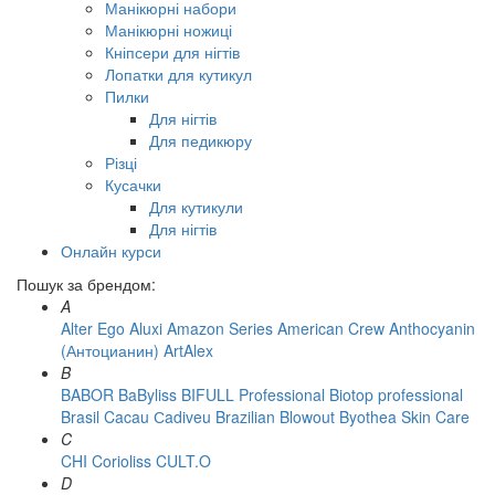
Манікюрні набори
Манікюрні ножиці
Кніпсери для нігтів
Лопатки для кутикул
Пилки
Для нігтів
Для педикюру
Різці
Кусачки
Для кутикули
Для нігтів
Онлайн курси
Пошук за брендом:
A
Alter Ego
Aluxi
Amazon Series
American Crew
Anthocyanin
(Антоцианин)
ArtAlex
B
BABOR
BaByliss
BIFULL Professional
Biotop professional
Brasil Cacau Сadiveu
Brazilian Blowout
Byothea Skin Care
C
CHI
Corioliss
CULT.O
D