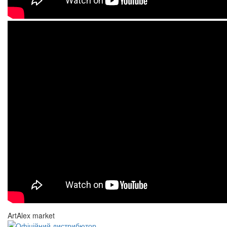
ArtAlex market