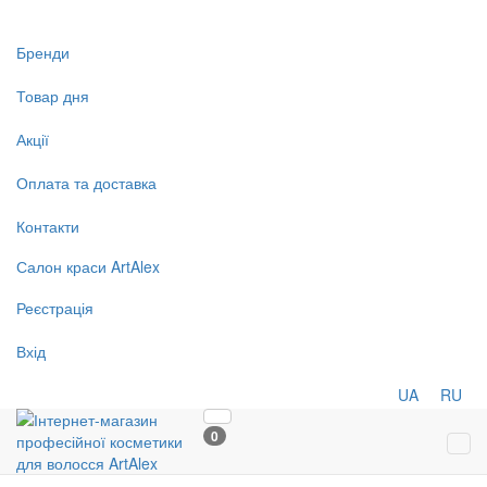
Бренди
Товар дня
Акції
Оплата та доставка
Контакти
Салон
краси
ArtAlex
Реєстрація
Вхід
UA
RU
0
Tog
navi