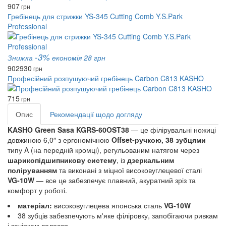
907
грн
Гребінець для стрижки YS-345 Cutting Comb Y.S.Park
Professional
-3%
Знижка
економія 28 грн
902
930
грн
Професійний розпушуючий гребінець Carbon C813 KASHO
715
грн
Опис
Рекомендації щодо догляду
KASHO Green Sasa KGRS‑60OST38
— це філірувальні ножиці
довжиною 6,0″ з ергономічною
Offset‑ручкою, 38 зубцями
типу A (на передній кромці), регульованим натягом через
шарикопідшипникову систему
, із
дзеркальним
поліруванням
та виконані з міцної високовуглецевої сталі
VG‑10W
— все це забезпечує плавний, акуратний зріз та
комфорт у роботі.
матеріал:
високовуглецева японська сталь
VG‑10W
38 зубців забезпечують м'яке філіровку, запобігаючи ривкам
і зачіпкам волосся.