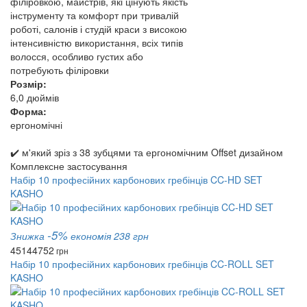
філіровкою, майстрів, які цінують якість
інструменту та комфорт при тривалій
роботі, салонів і студій краси з високою
інтенсивністю використання, всіх типів
волосся, особливо густих або
потребують філіровки
Розмір:
6,0 дюймів
Форма:
ергономічні
✔️ м'який зріз з 38 зубцями та ергономічним Offset дизайном
Комплексне застосування
Набір 10 професійних карбонових гребінців CC-HD SET
KASHO
-5%
Знижка
економія 238 грн
4514
4752
грн
Набір 10 професійних карбонових гребінців CC-ROLL SET
KASHO