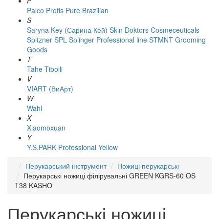
P
Palco
Profis
Pure Brazilian
S
Saryna Key (Сарина Кей)
Skin Doktors Cosmeceuticals
Spitzner
SPL Solinger Professional line
STMNT Grooming
Goods
T
Tahe
Tibolli
V
VIART (ВиАрт)
W
Wahl
X
Xiaomoxuan
Y
Y.S.PARK Professional
Yellow
Перукарський інструмент
Ножиці перукарські
Перукарські ножиці філірувальні GREEN KGRS-60 OS
T38 KASHO
Перукарські ножиці