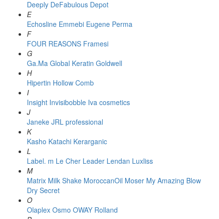
Deeply
DeFabulous
Depot
E
Echosline
Emmebi
Eugene Perma
F
FOUR REASONS
Framesi
G
Ga.Ma
Global Keratin
Goldwell
H
Hipertin
Hollow Comb
I
Insight
Invisibobble
Iva cosmetics
J
Janeke
JRL professional
K
Kasho
Katachi
Kerarganic
L
Label. m
Le Cher
Leader
Lendan
Luxliss
M
Matrix
Milk Shake
MoroccanOil
Moser
My Amazing Blow
Dry Secret
O
Olaplex
Osmo
OWAY Rolland