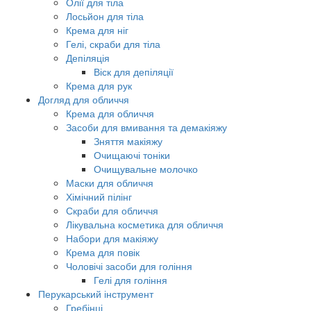
Олії для тіла
Лосьйон для тіла
Крема для ніг
Гелі, скраби для тіла
Депіляція
Віск для депіляції
Крема для рук
Догляд для обличчя
Крема для обличчя
Засоби для вмивання та демакіяжу
Зняття макіяжу
Очищаючі тоніки
Очищувальне молочко
Маски для обличчя
Хімічний пілінг
Скраби для обличчя
Лікувальна косметика для обличчя
Набори для макіяжу
Крема для повік
Чоловічі засоби для гоління
Гелі для гоління
Перукарський інструмент
Гребінці