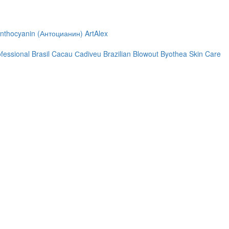
nthocyanin (Антоцианин)
ArtAlex
ofessional
Brasil Cacau Сadiveu
Brazilian Blowout
Byothea Skin Care