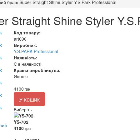
ий браш Super Straight Shine Styler Y.S.Park Professional
Straight Shine Styler Y.S.
Код товару:
art690
Виробник:
Y.S.PARK Professional
Наявність:
Є в наявності
Країна виробництва:
Японія
4100
грн
У кошик
Виберіть
:
YS-702
4100
грн