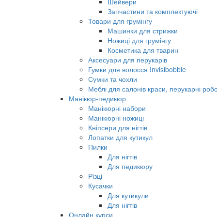
Шейвери
Запчастини та комплектуючі
Товари для грумінгу
Машинки для стрижки
Ножиці для грумінгу
Косметика для тварин
Аксесуари для перукарів
Гумки для волосся Invisibobble
Сумки та чохли
Меблі для салонів краси, перукарні робо
Манікюр-педикюр
Манікюрні набори
Манікюрні ножиці
Кніпсери для нігтів
Лопатки для кутикул
Пилки
Для нігтів
Для педикюру
Різці
Кусачки
Для кутикули
Для нігтів
Онлайн курси