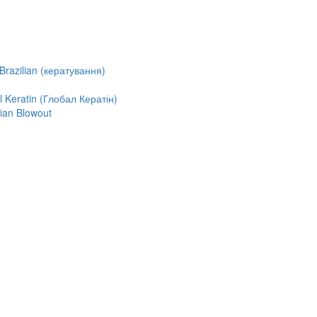
razilian (кератування)
Keratin (Глобал Кератін)
ian Blowout