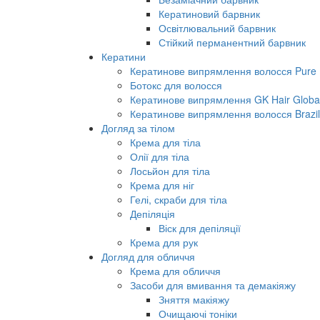
Кератиновий барвник
Освітлювальний барвник
Стійкий перманентний барвник
Кератини
Кератинове випрямлення волосся Pure B
Ботокс для волосся
Кератинове випрямлення GK Hair Global 
Кератинове випрямлення волосся Brazil
Догляд за тілом
Крема для тіла
Олії для тіла
Лосьйон для тіла
Крема для ніг
Гелі, скраби для тіла
Депіляція
Віск для депіляції
Крема для рук
Догляд для обличчя
Крема для обличчя
Засоби для вмивання та демакіяжу
Зняття макіяжу
Очищаючі тоніки