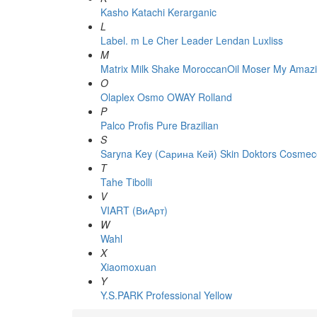
Kasho
Katachi
Kerarganic
L
Label. m
Le Cher
Leader
Lendan
Luxliss
M
Matrix
Milk Shake
MoroccanOil
Moser
My Amazi
O
Olaplex
Osmo
OWAY Rolland
P
Palco
Profis
Pure Brazilian
S
Saryna Key (Сарина Кей)
Skin Doktors Cosmece
T
Tahe
Tibolli
V
VIART (ВиАрт)
W
Wahl
X
Xiaomoxuan
Y
Y.S.PARK Professional
Yellow