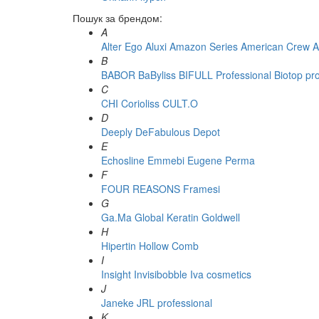
Пошук за брендом:
A
Alter Ego
Aluxi
Amazon Series
American Crew
A
B
BABOR
BaByliss
BIFULL Professional
Biotop pr
C
CHI
Corioliss
CULT.O
D
Deeply
DeFabulous
Depot
E
Echosline
Emmebi
Eugene Perma
F
FOUR REASONS
Framesi
G
Ga.Ma
Global Keratin
Goldwell
H
Hipertin
Hollow Comb
I
Insight
Invisibobble
Iva cosmetics
J
Janeke
JRL professional
K