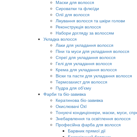
Маски для волосся
Сироватки та флюїди
Олії для волосся
Лікування волосся та шкіри голови
Реконструкція волосся
Набори догляду за волоссям
Укладка волосся
Лаки для укладання волосся
Піни та муси для укладання волосся
Спреї для укладання волосся
Гелі для укладання волосся
Крема для укладання волосся
Віски та пасти для укладання волосся
Термозахист для волосся
Пудра для об'єму
Фарби та біо-завивка
Кератинова біо-завивка
Окислювачі Oxi
Тонуючі кондиціонери, маски, муси, спр
Знебарвлення та освітлення волосся
Професійна фарба для волосся
Барвник прямої дії
Безаміачний барвник